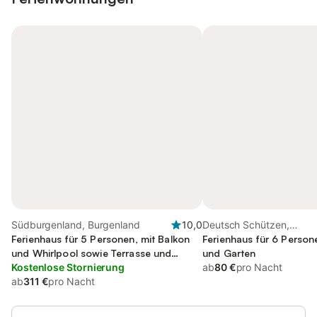
Südburgenland, Burgenland
10,0
Deutsch Schützen,
Ferienhaus für 5 Personen, mit Balkon
Südburgenland
Ferienhaus für 6 Person
und Whirlpool sowie Terrasse und
und Garten
Garten
Kostenlose Stornierung
ab
80 €
pro Nacht
ab
311 €
pro Nacht