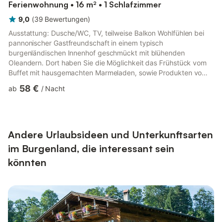
Ferienwohnung • 16 m² • 1 Schlafzimmer
9,0
(
39
Bewertungen
)
Ausstattung: Dusche/WC, TV, teilweise Balkon Wohlfühlen bei
pannonischer Gastfreundschaft in einem typisch
burgenländischen Innenhof geschmückt mit blühenden
Oleandern. Dort haben Sie die Möglichkeit das Frühstück vom
Buffet mit hausgemachten Marmeladen, sowie Produkten vom
hauseigenen Garten bzw. der Region zu genießen. Den Abend
58 €
ab
/
Nacht
können Sie entspannt bei einem Gals Bio-Wein oder Bio-
Traubensaft ausklingen lassen. Sie können wählen zwischen
Doppelzimmer, Familienzimmer oder unserer neu renovierten
Ferienwohnung. Burgenland Card inklusive Check-In ab 13.00
Uhr / Check-Out bis 10.00 Uhr Anrei...
Andere Urlaubsideen und Unterkunftsarten
im Burgenland, die interessant sein
könnten