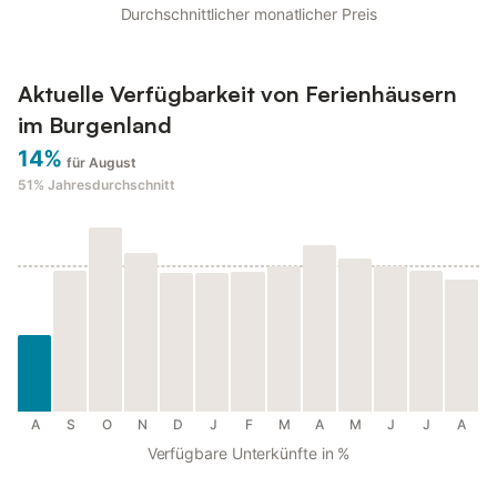
Durchschnittlicher monatlicher Preis
Aktuelle Verfügbarkeit von Ferienhäusern
im Burgenland
14%
für August
51%
Jahresdurchschnitt
A
S
O
N
D
J
F
M
A
M
J
J
A
Verfügbare Unterkünfte in %