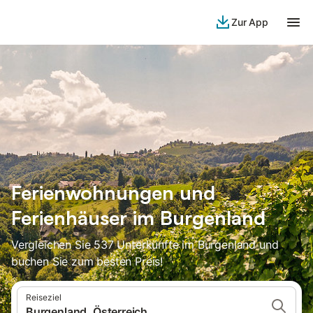
Zur App
Ferienwohnungen und
Ferienhäuser im Burgenland
Vergleichen Sie 537 Unterkünfte im Burgenland und
buchen Sie zum besten Preis!
Reiseziel
Burgenland, Österreich