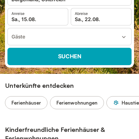
Anreise
Abreise
Sa., 15.08.
Sa., 22.08.
Gäste
SUCHEN
Unterkünfte entdecken
Ferienhäuser
Ferienwohnungen
Haustie
Kinderfreundliche Ferienhäuser &
Ferienwohnungen