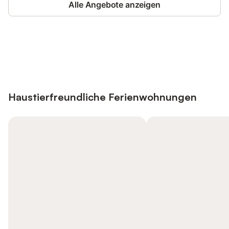
Alle Angebote anzeigen
Jetzt anmelden und bis zu 10% bei
Anmelden
vielen Unterkünften sparen.
Haustierfreundliche Ferienwohnungen