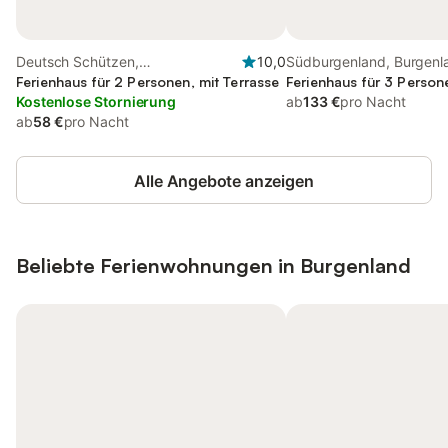
Deutsch Schützen,
10,0
Südburgenland, Burgenl
Südburgenland
Ferienhaus für 2 Personen, mit Terrasse
Ferienhaus für 3 Person
Kostenlose Stornierung
ab
133 €
pro Nacht
ab
58 €
pro Nacht
Alle Angebote anzeigen
Beliebte Ferienwohnungen in Burgenland