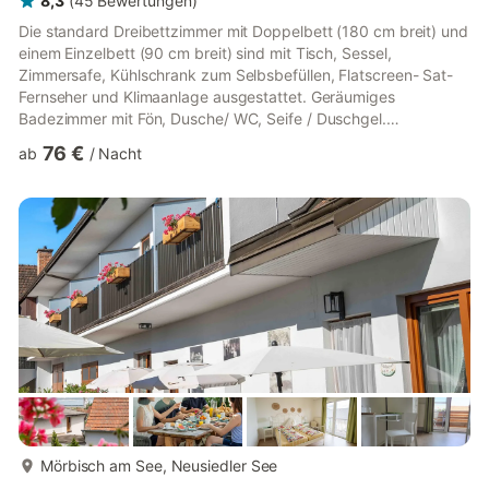
8,3
(
45
Bewertungen
)
Die standard Dreibettzimmer mit Doppelbett (180 cm breit) und
einem Einzelbett (90 cm breit) sind mit Tisch, Sessel,
Zimmersafe, Kühlschrank zum Selbsbefüllen, Flatscreen- Sat-
Fernseher und Klimaanlage ausgestattet. Geräumiges
Badezimmer mit Fön, Dusche/ WC, Seife / Duschgel.
Frühstücksbuffet, Ortstaxe, Burgenland Card, Parkticket, freier
76 €
ab
/
Nacht
Eintritt ins See- und Erlebnisbad Rust von Mai bis Mitte
September, gratis WLAN inklusive. Bequem und komfortabel
wohnen - das ist schön! Unser Haus direkt am Neusiedler See
ist ideal für einen aktiven Kurzurlaub zu Zweit oder mit der
ganzen Familie. Energ...
mehr...
Mörbisch am See, Neusiedler See