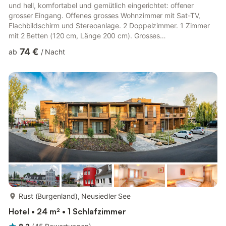
und hell, komfortabel und gemütlich eingerichtet: offener
grosser Eingang. Offenes grosses Wohnzimmer mit Sat-TV,
Flachbildschirm und Stereoanlage. 2 Doppelzimmer. 1 Zimmer
mit 2 Betten (120 cm, Länge 200 cm). Grosses
Durchgangszimmer mit Esstisch. Ausgang zum Garten. Grosse,
74 €
ab
/
Nacht
offene Küche (4 Kochplatten, Backofen, Geschirrspüler,
Mikrowelle, elektrische Kaffeemaschine) mit Essecke.
Bad/Dusche, sep. WC. Parkettboden, Natursteinboden. Sicht
auf die Landschaft. Zur Verfügung: Kinderhochstuhl, Babybett.
Internet (WLAN, gratis). Bitte beach...
mehr...
Rust (Burgenland), Neusiedler See
Hotel • 24 m² • 1 Schlafzimmer