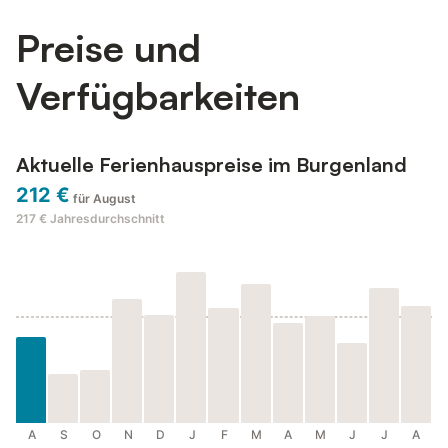
Preise und
Verfügbarkeiten
Aktuelle Ferienhauspreise im Burgenland
212 €
für August
217 €
Jahresdurchschnitt
A
S
O
N
D
J
F
M
A
M
J
J
A