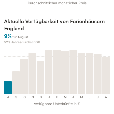
Durchschnittlicher monatlicher Preis
Aktuelle Verfügbarkeit von Ferienhäusern
England
9%
für August
52%
Jahresdurchschnitt
A
S
O
N
D
J
F
M
A
M
J
J
A
Verfügbare Unterkünfte in %