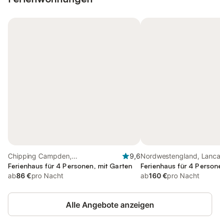
Chipping Campden,
9,6
Nordwestengland, Lanca
Südwestengland
Ferienhaus für 4 Personen, mit Garten
Ferienhaus für 4 Person
ab
86 €
pro Nacht
ab
160 €
pro Nacht
Alle Angebote anzeigen