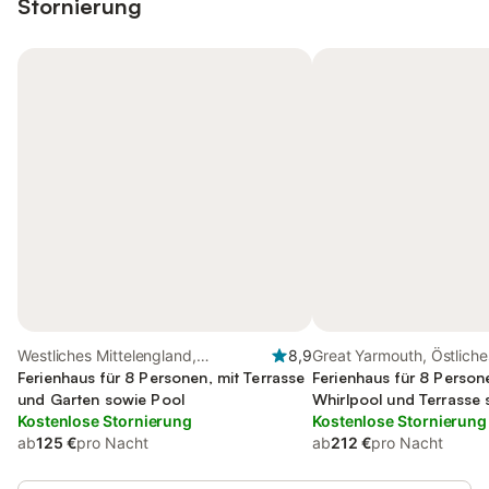
Stornierung
Westliches Mittelengland,
8,9
Great Yarmouth, Östlich
Shropshire
Ferienhaus für 8 Personen, mit Terrasse
Ferienhaus für 8 Person
und Garten sowie Pool
Whirlpool und Terrasse
Kostenlose Stornierung
und Pool
Kostenlose Stornierung
ab
125 €
pro Nacht
ab
212 €
pro Nacht