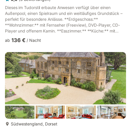
Dieses im Tudorstil erbaute Anwesen verfügt über einen
Außenpool, einen Spielraum und ein weitläufiges Grundstück –
perfekt für besondere Anlässe. **Erdgeschoss:**
**Wohnzimmer:** mit Fernseher (Freeview), DVD-Player, CD-
Player und offenem Kamin. **Esszimmer.** **Küche:** mit
Elektroherd, Gasherd, Mikrowelle, Kühlschrank, Gefrierschrank
136 €
ab
/
Nacht
und Geschirrspüler. **Hauswirtschaftsraum:** mit
Waschmaschine und Wäschetrockner. **Separates WC.**
**Erster Stock:** **Schlafzimmer 1:** Kingsize-Bett (1,52 m)
mit **eigenem Bad:** Badewanne, Bidet, WC. **Schlafzimmer
2:** Einzelbett (0,91 m) mit **eigenem...
mehr...
Südwestengland, Dorset