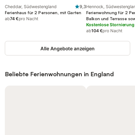
Cheddar, Südwestengland
9,3
Hennock, Südwestengla
Ferienhaus für 2 Personen, mit Garten
Ferienwohnung für 2 Pe
ab
74 €
pro Nacht
Balkon und Terrasse so
Sauna
Kostenlose Stornierung
ab
104 €
pro Nacht
Alle Angebote anzeigen
Beliebte Ferienwohnungen in England