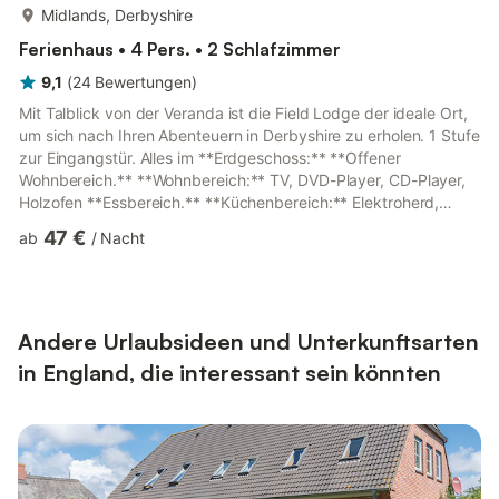
mehr...
Midlands, Derbyshire
Ferienhaus • 4 Pers. • 2 Schlafzimmer
9,1
(
24
Bewertungen
)
Mit Talblick von der Veranda ist die Field Lodge der ideale Ort,
um sich nach Ihren Abenteuern in Derbyshire zu erholen. 1 Stufe
zur Eingangstür. Alles im **Erdgeschoss:** **Offener
Wohnbereich.** **Wohnbereich:** TV, DVD-Player, CD-Player,
Holzofen **Essbereich.** **Küchenbereich:** Elektroherd,
Mikrowelle, Kühlschrank, Geschirrspüler **Schlafzimmer 1:**
47 €
ab
/
Nacht
Doppelbett (137 cm) **Schlafzimmer 2:** 2 Einzelbetten (91
cm) **Badezimmer:** Bad mit Dusch über der Badewanne,
Toilette. Elektroheizungen, Strom, Bettwäsche und Handtücher
inklusive. Kinderbett und Hochstuhl. Gefrierschrank
(gemeinschaft...
Andere Urlaubsideen und Unterkunftsarten
in England, die interessant sein könnten