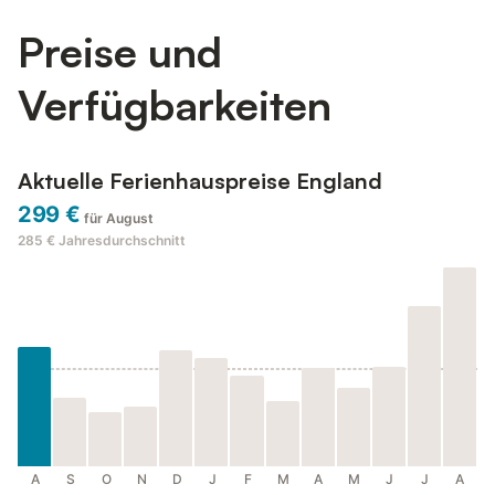
Preise und
Verfügbarkeiten
Aktuelle Ferienhauspreise England
299 €
für August
285 €
Jahresdurchschnitt
A
S
O
N
D
J
F
M
A
M
J
J
A