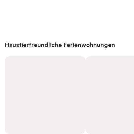
Jetzt anmelden und bis zu 10% bei
Anmelden
vielen Unterkünften sparen.
Haustierfreundliche Ferienwohnungen