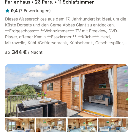
Ferienhaus • 23 Pers. • 11 Schlafzimmer
9,4
(
7
Bewertungen
)
Dieses Wasserschloss aus dem 17. Jahrhundert ist ideal, um die
Küste Dorsets und den Cerne Abbas Giant zu entdecken.
**Erdgeschoss:** **Wohnzimmer:** TV mit Freeview, DVD-
Player, offener Kamin **Esszimmer.** **Küche:** Herd,
Mikrowelle, Kühl-/Gefrierschrank, Kühlschrank, Geschirrspüler,
Waschmaschine und Trockner **Erster Stock:**
344 €
ab
/
Nacht
**Schlafzimmer 1:** Super-Kingsize-Bett (180 cm) **Ensuite:**
Bad mit Dusche, WC **Schlafzimmer 2:** Super-Kingsize-Bett
(180 cm) **Ensuite:** Bad mit Dusche, WC **Schlafzimmer 3:**
Super-Kingsize-Bett (180 cm) **Ensuite:** Duschkabine, WC
**Schlafzimmer 4:** 2 Ei...