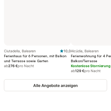
Ciutadella, Balearen
10,0
Alcúdia, Balearen
Ferienhaus für 6 Personen, mit Balkon
Ferienwohnung für 4 Pe
und Terrasse sowie Garten
Balkon/Terrasse
ab
276 €
pro Nacht
Kostenlose Stornierung
ab
129 €
pro Nacht
Alle Angebote anzeigen
Jetzt anmelden und bis zu 10% bei
Anmelden
vielen Unterkünften sparen.