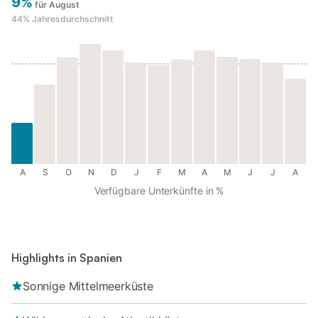
9%
für August
44%
Jahresdurchschnitt
A
S
O
N
D
J
F
M
A
M
J
J
A
Verfügbare Unterkünfte in %
Highlights in Spanien
Sonnige Mittelmeerküste