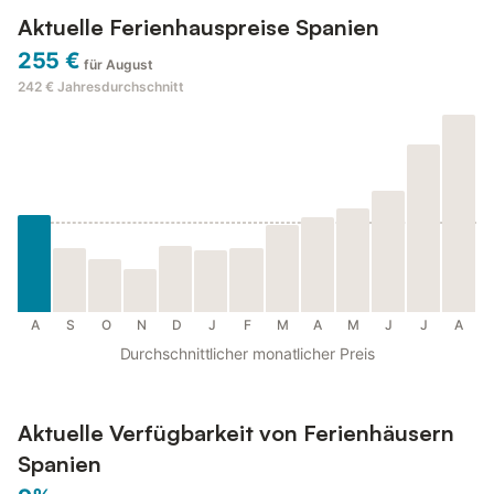
Aktuelle Ferienhauspreise Spanien
255 €
für August
242 €
Jahresdurchschnitt
A
S
O
N
D
J
F
M
A
M
J
J
A
Durchschnittlicher monatlicher Preis
Aktuelle Verfügbarkeit von Ferienhäusern
Spanien