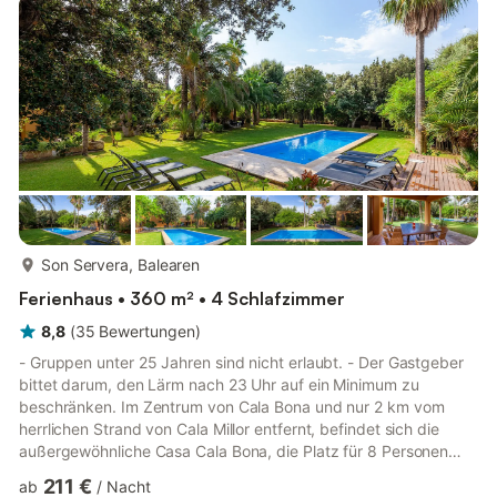
mehr...
Son Servera, Balearen
Ferienhaus • 360 m² • 4 Schlafzimmer
8,8
(
35
Bewertungen
)
- Gruppen unter 25 Jahren sind nicht erlaubt. - Der Gastgeber
bittet darum, den Lärm nach 23 Uhr auf ein Minimum zu
beschränken. Im Zentrum von Cala Bona und nur 2 km vom
herrlichen Strand von Cala Millor entfernt, befindet sich die
außergewöhnliche Casa Cala Bona, die Platz für 8 Personen
bietet. Das über mehrere Etagen verteilte Ferienhaus mit
211 €
ab
/
Nacht
sonnendurchfluteten Räumen und moderner Architektur verfügt