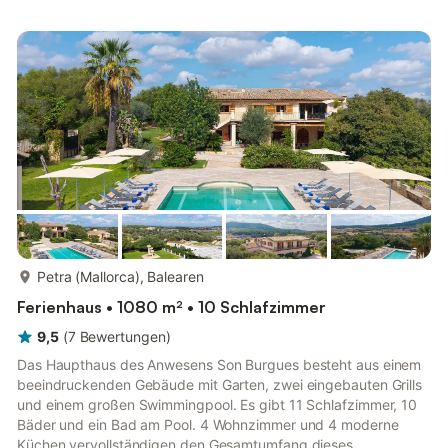
über 4 Schlafzimmer, 3 Bäder, 3 Wohnzimmer und eine gut
ausgestattete Küche. Zu den hochwertigen Annehmlichkeiten
dieses typisch mallorquinischen Hauses gehören WLAN,
Satellitenfernsehen, F...
mehr...
Petra (Mallorca), Balearen
Ferienhaus • 1080 m² • 10 Schlafzimmer
9,5
(
7
Bewertungen
)
Das Haupthaus des Anwesens Son Burgues besteht aus einem
beeindruckenden Gebäude mit Garten, zwei eingebauten Grills
und einem großen Swimmingpool. Es gibt 11 Schlafzimmer, 10
Bäder und ein Bad am Pool. 4 Wohnzimmer und 4 moderne
Küchen vervollständigen den Gesamtumfang dieses