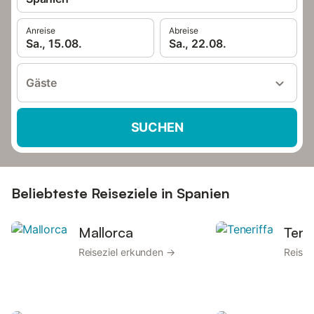
Anreise
Abreise
Sa., 15.08.
Sa., 22.08.
Gäste
SUCHEN
Beliebteste Reiseziele in Spanien
Mallorca
Tene
Reiseziel erkunden →
Reisez