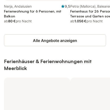
Nerja, Andalusien
9,5
Petra (Mallorca), Baleare
Ferienwohnung für 6 Personen, mit
Ferienhaus für 26 Perso
Balkon
Terrasse und Garten so
ab
80 €
pro Nacht
Ausblick
ab
1.056 €
pro Nacht
Alle Angebote anzeigen
Ferienhäuser & Ferienwohnungen mit
Meerblick