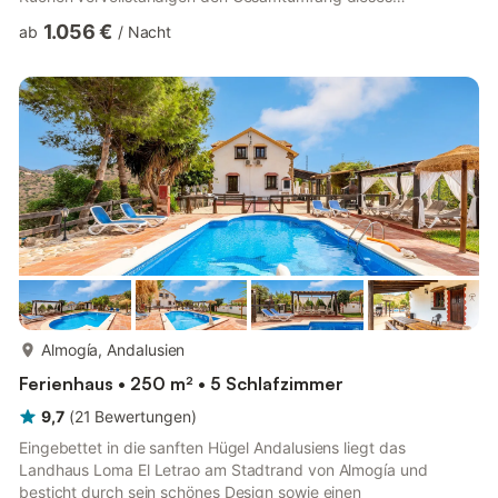
außergewöhnlichen Anwesens.Es besteht die Möglichkeit,
1.056 €
ab
/
Nacht
weitere Personen dort oder in einem zusätzlichen Gebäude mit
zwei weiteren Schlafzimmern unterzubringen.
VERANSTALTUNGEN WIE Z.B. HOCHZEITEN SIND IN DEM
SEPARATEN GEBÄUDE GEGEN EINE
VERANSTALTUNGSGEBÜHR MÖGLICH (KEINE
VERANSTALTUNGEN OHNE VORHERIGE ANMELDUNG), FAM...
mehr...
Almogía, Andalusien
Ferienhaus • 250 m² • 5 Schlafzimmer
9,7
(
21
Bewertungen
)
Eingebettet in die sanften Hügel Andalusiens liegt das
Landhaus Loma El Letrao am Stadtrand von Almogía und
besticht durch sein schönes Design sowie einen