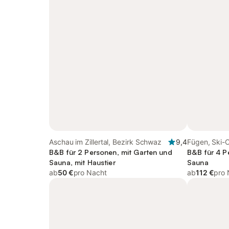
Aschau im Zillertal, Bezirk Schwaz
9,4
Fügen, Ski-O
B&B für 2 Personen, mit Garten und
B&B für 4 P
Sauna, mit Haustier
Sauna
ab
50 €
pro Nacht
ab
112 €
pro 