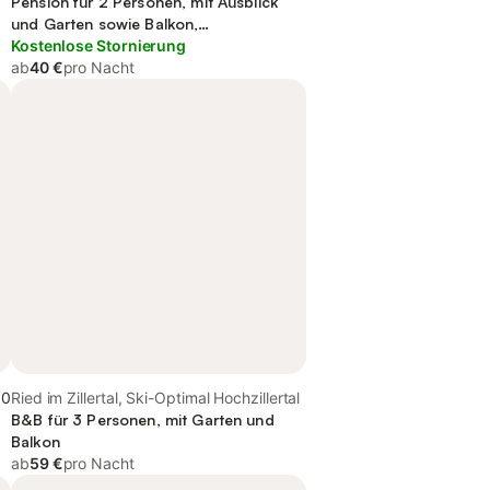
Pension für 2 Personen, mit Ausblick
und Garten sowie Balkon,
kinderfreundlich
Kostenlose Stornierung
ab
40 €
pro Nacht
,0
Ried im Zillertal, Ski-Optimal Hochzillertal
B&B für 3 Personen, mit Garten und
Balkon
ab
59 €
pro Nacht