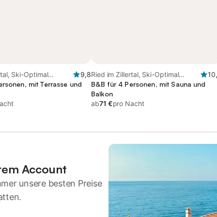
rtal, Ski-Optimal
9,8
Ried im Zillertal, Ski-Optimal
10
ersonen, mit Terrasse und
Hochzillertal
B&B für 4 Personen, mit Sauna und
Balkon
acht
ab
71 €
pro Nacht
hrem Account
mmer unsere besten Preise
atten.