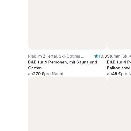
Ried im Zillertal, Ski-Optimal
10,0
Stumm, Ski-O
Hochzillertal
B&B für 6 Personen, mit Sauna und
B&B für 4 P
Garten
Balkon sowi
ab
270 €
pro Nacht
ab
45 €
pro 