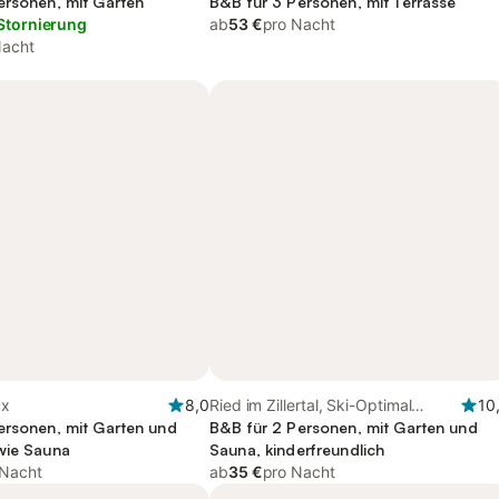
ersonen, mit Garten
B&B für 3 Personen, mit Terrasse
Stornierung
ab
53 €
pro Nacht
Nacht
ux
8,0
Ried im Zillertal, Ski-Optimal
10
ersonen, mit Garten und
Hochzillertal
B&B für 2 Personen, mit Garten und
wie Sauna
Sauna, kinderfreundlich
 Nacht
ab
35 €
pro Nacht