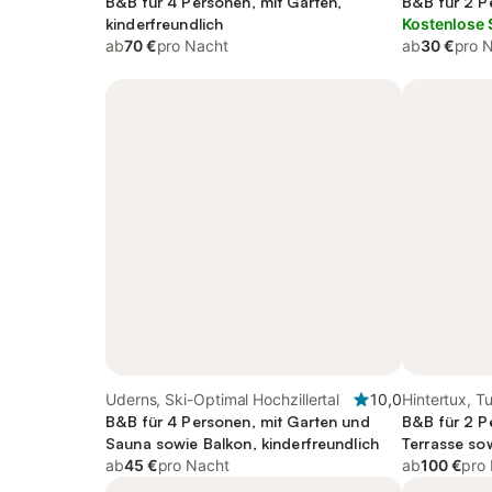
B&B für 4 Personen, mit Garten,
B&B für 2 P
kinderfreundlich
Kostenlose 
ab
70 €
pro Nacht
ab
30 €
pro 
Uderns, Ski-Optimal Hochzillertal
10,0
Hintertux, T
B&B für 4 Personen, mit Garten und
B&B für 2 P
Sauna sowie Balkon, kinderfreundlich
Terrasse so
ab
45 €
pro Nacht
ab
100 €
pro