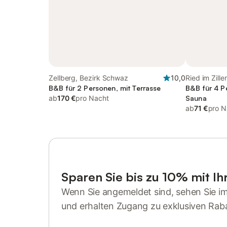
Zellberg, Bezirk Schwaz
10,0
Ried im Zille
B&B für 2 Personen, mit Terrasse
Hochzillertal
B&B für 4 P
ab
170 €
pro Nacht
Sauna
ab
71 €
pro N
Sparen Sie bis zu 10% mit I
Wenn Sie angemeldet sind, sehen Sie i
und erhalten Zugang zu exklusiven Rab
Anmelden oder registrieren