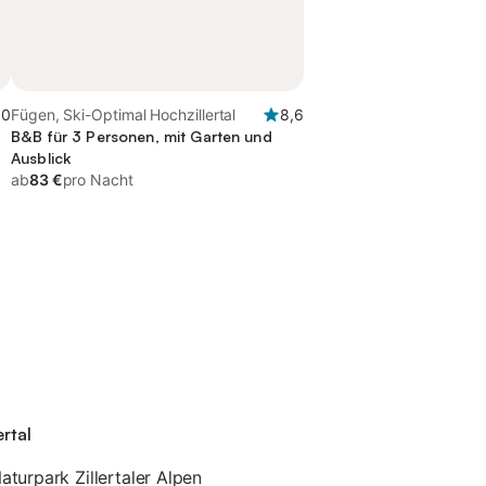
,0
Fügen, Ski-Optimal Hochzillertal
8,6
B&B für 3 Personen, mit Garten und
Ausblick
ab
83 €
pro Nacht
ertal
turpark Zillertaler Alpen