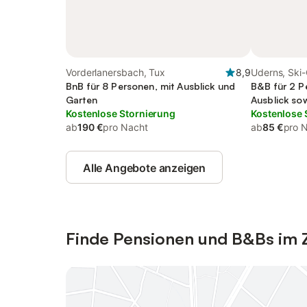
Vorderlanersbach, Tux
8,9
Uderns, Ski-
BnB für 8 Personen, mit Ausblick und
B&B für 2 P
Garten
Ausblick so
Kostenlose Stornierung
Kostenlose 
ab
190 €
pro Nacht
ab
85 €
pro 
Alle Angebote anzeigen
Finde Pensionen und B&Bs im Zi