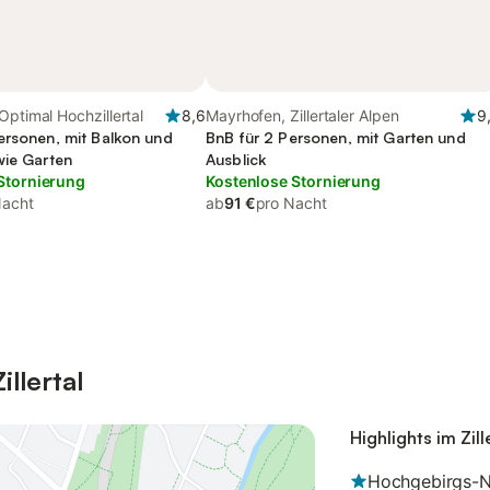
Optimal Hochzillertal
8,6
Mayrhofen, Zillertaler Alpen
9
ersonen, mit Balkon und
BnB für 2 Personen, mit Garten und
wie Garten
Ausblick
Stornierung
Kostenlose Stornierung
Nacht
ab
91 €
pro Nacht
llertal
Highlights im Zill
Hochgebirgs-Na