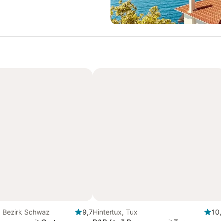
l, Bezirk Schwaz
9,7
Hintertux, Tux
10