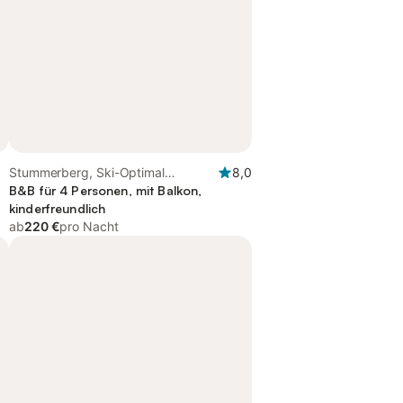
Stummerberg, Ski-Optimal
8,0
Hochzillertal
B&B für 4 Personen, mit Balkon,
kinderfreundlich
ab
220 €
pro Nacht