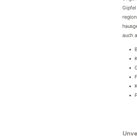
Gipfel
region
hausge
auch a
G
F
K
P
Unve