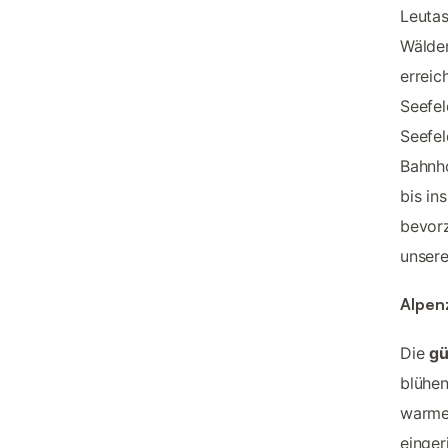
Leutas
Wälder
erreic
Seefel
Seefel
Bahnho
bis in
bevor
unser
Alpen
Die
gü
blühen
warme,
einger