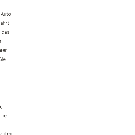
 Auto
fahrt
h das
m
eter
Sie
,
ine
l
santen