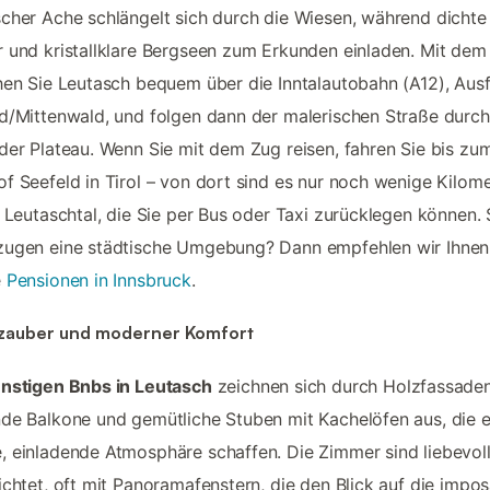
cher Ache schlängelt sich durch die Wiesen, während dichte
 und kristallklare Bergseen zum Erkunden einladen. Mit dem
hen Sie Leutasch bequem über die Inntalautobahn (A12), Aus
d/Mittenwald, und folgen dann der malerischen Straße durc
der Plateau. Wenn Sie mit dem Zug reisen, fahren Sie bis zu
f Seefeld in Tirol – von dort sind es nur noch wenige Kilom
s Leutaschtal, die Sie per Bus oder Taxi zurücklegen können. 
zugen eine städtische Umgebung? Dann empfehlen wir Ihnen
e
Pensionen in Innsbruck
.
zauber und moderner Komfort
nstigen Bnbs in Leutasch
zeichnen sich durch Holzfassaden
de Balkone und gemütliche Stuben mit Kachelöfen aus, die e
 einladende Atmosphäre schaffen. Die Zimmer sind liebevol
ichtet, oft mit Panoramafenstern, die den Blick auf die impo