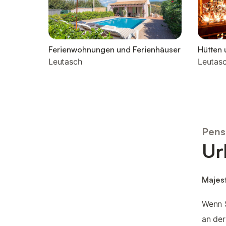
Ferienwohnungen und Ferienhäuser
Hütten 
Leutasch
Leutas
Pens
Ur
Majes
Wenn S
an der