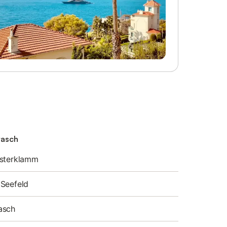
tasch
isterklamm
 Seefeld
asch