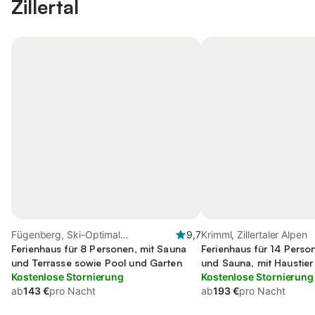
Zillertal
Fügenberg, Ski-Optimal
9,7
Krimml, Zillertaler Alpen
Hochzillertal
Ferienhaus für 8 Personen, mit Sauna
Ferienhaus für 14 Perso
und Terrasse sowie Pool und Garten
und Sauna, mit Haustier
Kostenlose Stornierung
Kostenlose Stornierung
ab
143 €
pro Nacht
ab
193 €
pro Nacht