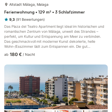
mehr...
Altstadt Málaga, Malaga
Ferienwohnung • 129 m² • 3 Schlafzimmer
9,3
(
91
Bewertungen
)
Das Plaza del Teatro Apartment liegt ideal im historischen und
romantischen Zentrum von Málaga, unweit des Strandes –
perfekt, um Kultur und Entspannung am Meer zu verbinden.
Das geschmackvoll mit moderner Kunst dekorierte, helle
Wohn-/Esszimmer lädt zum Entspannen ein. Die gut
ausgestattete Küche, drei Schlafzimmer (eines mit zwei
180 €
ab
/
Nacht
Einzelbetten und einem Etagenbett), ein kürzlich renoviertes
Hauptbadezimmer sowie ein zweites, kleineres, aber voll
ausgestattetes Bad bieten Komfort für bis zu 8 Gäste. Die
familienfreundliche Unterkunft verfügt über WLAN, Klimaanlage
und TV. Außerdem steht Ihn...