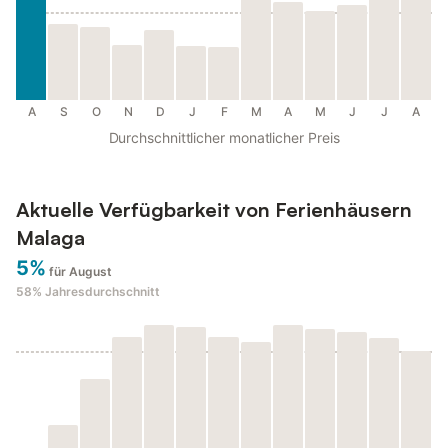
A
S
O
N
D
J
F
M
A
M
J
J
A
Durchschnittlicher monatlicher Preis
Aktuelle Verfügbarkeit von Ferienhäusern
Malaga
5%
für August
58%
Jahresdurchschnitt