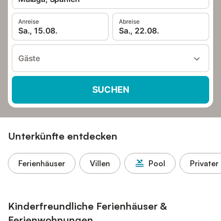
Anreise
Abreise
Sa., 15.08.
Sa., 22.08.
Gäste
SUCHEN
Unterkünfte entdecken
Ferienhäuser
Villen
Pool
Privater
Kinderfreundliche Ferienhäuser &
Ferienwohnungen