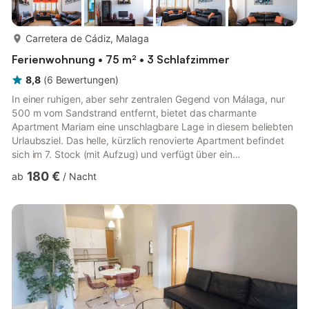
mehr...
Carretera de Cádiz, Malaga
Ferienwohnung • 75 m² • 3 Schlafzimmer
8,8
(
6
Bewertungen
)
In einer ruhigen, aber sehr zentralen Gegend von Málaga, nur
500 m vom Sandstrand entfernt, bietet das charmante
Apartment Mariam eine unschlagbare Lage in diesem beliebten
Urlaubsziel. Das helle, kürzlich renovierte Apartment befindet
sich im 7. Stock (mit Aufzug) und verfügt über ein
Wohn-/Esszimmer, eine gut ausgestattete Küche mit
180 €
ab
/
Nacht
Geschirrspüler, 3 Schlafzimmer (2 mit je einem Bett, eines
davon mit Möglichkeit für ein weiteres Einzelbett, und ein
weiteres Schlafzimmer mit Doppelbett) sowie ein Badezimmer –
ideal für 4 Personen. Das kinderfreundliche Apartment bietet
außerdem Klimaanlage...