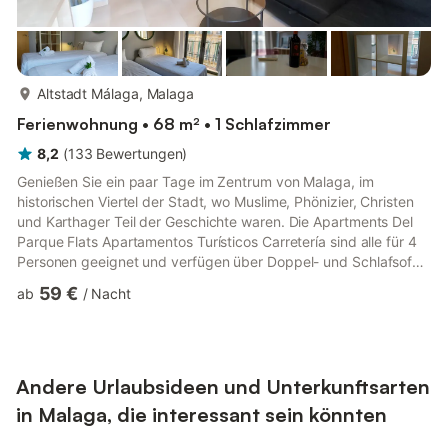
mehr...
Altstadt Málaga, Malaga
Ferienwohnung • 68 m² • 1 Schlafzimmer
8,2
(
133
Bewertungen
)
Genießen Sie ein paar Tage im Zentrum von Malaga, im
historischen Viertel der Stadt, wo Muslime, Phönizier, Christen
und Karthager Teil der Geschichte waren. Die Apartments Del
Parque Flats Apartamentos Turísticos Carretería sind alle für 4
Personen geeignet und verfügen über Doppel- und Schlafsofas
sowie ein Apartment mit zwei Einzelbetten und einem
59 €
ab
/
Nacht
Schlafsofa. Das Carreteria AT Luxuriöse Apartment bietet
bereits einen spektakulären Platz am Eingang. Die Decke ist wie
ursprünglich mehr als 3 Meter hoch, ein offener Raum mit einem
großen Wohnzimmer, einem Ankleidebereich, zwei Balkonen
und ...
Andere Urlaubsideen und Unterkunftsarten
in Malaga, die interessant sein könnten