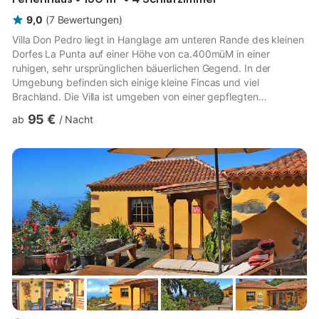
9,0
(
7
Bewertungen
)
Villa Don Pedro liegt in Hanglage am unteren Rande des kleinen
Dorfes La Punta auf einer Höhe von ca.400müM in einer
ruhigen, sehr ursprünglichen bäuerlichen Gegend. In der
Umgebung befinden sich einige kleine Fincas und viel
Brachland. Die Villa ist umgeben von einer gepflegten
Gartenanlage mit Pool, Kinderpool, mehreren Terrassen,
95 €
ab
/
Nacht
Sitzbereichen und Liegeflächen. Das Anwesen ist nach Westen
hin ausgerichtet, so dass man von fast überall einen herrlichen
Blick auf das Meer hat und abends phantastische
Sonnenuntergänge genießen kann. Im Norden und Osten hat
man zudem einen schönen Blick auf ...
mehr...