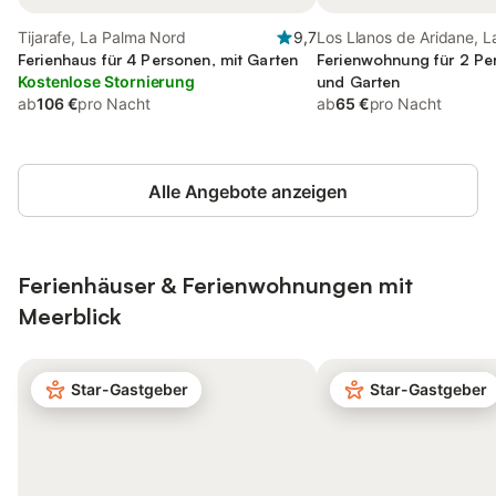
Tijarafe, La Palma Nord
9,7
Los Llanos de Aridane, 
Ferienhaus für 4 Personen, mit Garten
Süd
Ferienwohnung für 2 Pe
Kostenlose Stornierung
und Garten
ab
106 €
pro Nacht
ab
65 €
pro Nacht
Alle Angebote anzeigen
Ferienhäuser & Ferienwohnungen mit
Meerblick
Star-Gastgeber
Star-Gastgeber