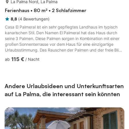
La Palma Nord, La Palma
Ferienhaus • 80 m² • 2 Schlafzimmer
8,8
(
4
Bewertungen
)
Casa El Palmeral ist ein sehr gepflegtes Landhaus im typisch
kanarischen Stil. Den Namen El Palmeral hat das Haus durch
seine 3 Palmen. Diese Palmen sorgen in Kombination mit einer
großen Sonnenterrasse vor dem Haus für eine einzigartige
Urlaubsstimmung. Das Rauschen der Palmen und der freie Blick
auf das offene Meer laden zu einem gemütlichen Tag auf der
115 €
ab
/
Nacht
Terrasse ein. Am Abend können Sie den Sonnenuntergang
genießen und den Tag bei einem Glas Wein ausklingen lassen.
Das Haus befindet sich in Aguatavar, einem Ortsteil von
Tijarafe. In unmittelbarer Nähe befindet sich das Restaurant La
Mura...
Andere Urlaubsideen und Unterkunftsarten
auf La Palma, die interessant sein könnten