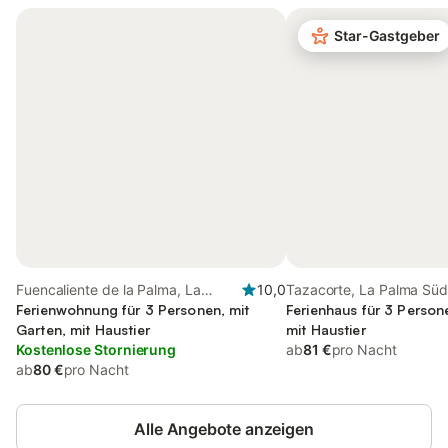
Star-Gastgeber
Fuencaliente de la Palma, La
10,0
Tazacorte, La Palma Sü
Palma Süd
Ferienwohnung für 3 Personen, mit
Ferienhaus für 3 Person
Garten, mit Haustier
mit Haustier
Kostenlose Stornierung
ab
81 €
pro Nacht
ab
80 €
pro Nacht
Alle Angebote anzeigen