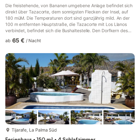
Die freistehende, von Bananen umgebene Anlage befindet sich
direkt über Tazacorte, dem sonnigsten Flecken der Insel, auf
180 müM. Die Temperaturen dort sind ganzjährig mild. An der
100 m entfernten Hauptstraße, die Tazacorte mit Los Llanos
verbindet, befindet sich die Bushaltestelle. Den Dorfkern des
malerischen, noch typisch palmerischen Städtchens Tazacorte
65 €
ab
/
Nacht
erreichen Sie zu Fuss in knapp 10 Minuten, mit dem Auto in 3
Minuten. In Villa de Tazacorte gibt es Supermärkte, Post und
Banken, Restaurants und Bars. In 6 Autominuten sind Sie am
Strand, die Stadt Los Llanos erreichen Sie in 8 Minute...
mehr...
Tijarafe, La Palma Süd
Ferienhaus • 150 m² • 4 Schlafzimmer