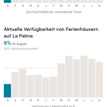
A
S
O
N
D
J
F
M
A
M
J
J
A
Durchschnittlicher monatlicher Preis
Aktuelle Verfügbarkeit von Ferienhäusern
auf La Palma
9%
für August
50%
Jahresdurchschnitt
A
S
O
N
D
J
F
M
A
M
J
J
A
Verfügbare Unterkünfte in %