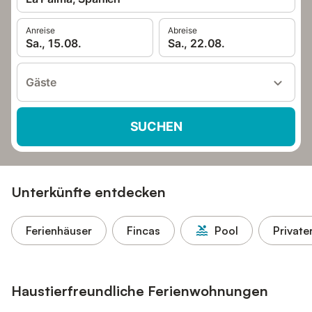
Anreise
Abreise
Sa., 15.08.
Sa., 22.08.
Gäste
SUCHEN
Unterkünfte entdecken
Ferienhäuser
Fincas
Pool
Private
Haustierfreundliche Ferienwohnungen