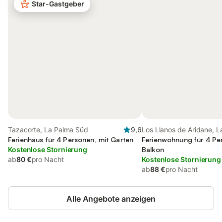
Star-Gastgeber
Tazacorte, La Palma Süd
9,6
Los Llanos de Aridane, 
Ferienhaus für 4 Personen, mit Garten
Süd
Ferienwohnung für 4 Pe
Kostenlose Stornierung
Balkon
ab
80 €
pro Nacht
Kostenlose Stornierung
ab
88 €
pro Nacht
Alle Angebote anzeigen