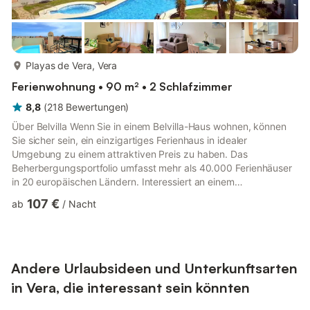
mehr...
Playas de Vera, Vera
Ferienwohnung • 90 m² • 2 Schlafzimmer
8,8
(
218
Bewertungen
)
Über Belvilla Wenn Sie in einem Belvilla-Haus wohnen, können
Sie sicher sein, ein einzigartiges Ferienhaus in idealer
Umgebung zu einem attraktiven Preis zu haben. Das
Beherbergungsportfolio umfasst mehr als 40.000 Ferienhäuser
in 20 europäischen Ländern. Interessiert an einem
Wochenendtrip, einem Sommer- oder Wintersporturlaub oder
107 €
ab
/
Nacht
einfach nur einem Kurzurlaub? Bevorzugen Sie die Küste, das
Land oder die Berge? Was auch immer Sie bevorzugen, es gibt
ein Belvilla-Haus, das Ihren Bedürfnissen entspricht, von einer
gemütlichen Gîte für zwei bis zu einem Schloss, das groß genug
für die ganze F...
Andere Urlaubsideen und Unterkunftsarten
in Vera, die interessant sein könnten