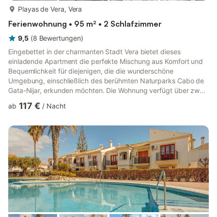
mehr...
Playas de Vera, Vera
Ferienwohnung • 95 m² • 2 Schlafzimmer
9,5
(
8
Bewertungen
)
Eingebettet in der charmanten Stadt Vera bietet dieses
einladende Apartment die perfekte Mischung aus Komfort und
Bequemlichkeit für diejenigen, die die wunderschöne
Umgebung, einschließlich des berühmten Naturparks Cabo de
Gata-Nijar, erkunden möchten. Die Wohnung verfügt über zwei
gut ausgestattete Schlafzimmer und ist somit ideal für Familien
117 €
ab
/
Nacht
oder Gruppen von Freunden. Das Hauptschlafzimmer verfügt
über ein bequemes Doppelbett und ein eigenes Badezimmer
mit WC, was Privatsphäre und Komfort gewährleistet. Das
zweite Schlafzimmer ist mit zwei Einzelbetten ausgestattet und
bietet ausreichen...