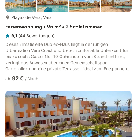
mehr...
Playas de Vera, Vera
Ferienwohnung • 95 m² • 2 Schlafzimmer
9,1
(
44
Bewertungen
)
Dieses klimatisierte Duplex-Haus liegt in der ruhigen
Urbanisation Vera Coast und bietet komfortable Unterkunft für
bis zu sechs Gäste. Nur 10 Gehminuten vom Strand entfernt,
verfügt das Anwesen über einen Gemeinschaftspool,
Gartenblick und eine private Terrasse - ideal zum Entspannen
im Freien. Ein nahegelegener Spielplatz sorgt für
92 €
ab
/
Nacht
familienfreundliche Atmosphäre. Das Haus verfügt über zwei
Schlafzimmer, zwei Badezimmer, ein gemütliches Wohnzimmer
mit Flachbildfernseher und eine voll ausgestattete Küche mit
Essbereich. Eine private Terrasse bietet zusätzlichen Platz zum
Entspannen. Wichtig...