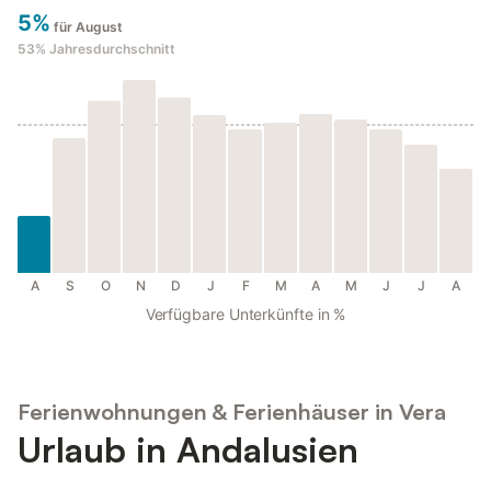
5%
für August
53%
Jahresdurchschnitt
A
S
O
N
D
J
F
M
A
M
J
J
A
Verfügbare Unterkünfte in %
Ferienwohnungen & Ferienhäuser in Vera
Urlaub in Andalusien