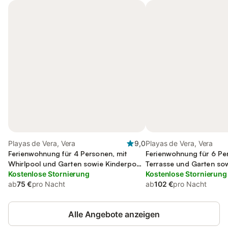
Playas de Vera, Vera
9,0
Playas de Vera, Vera
Ferienwohnung für 4 Personen, mit
Ferienwohnung für 6 Pe
Whirlpool und Garten sowie Kinderpool
Terrasse und Garten so
und Sauna
Kostenlose Stornierung
Kostenlose Stornierung
ab
75 €
pro Nacht
ab
102 €
pro Nacht
Alle Angebote anzeigen