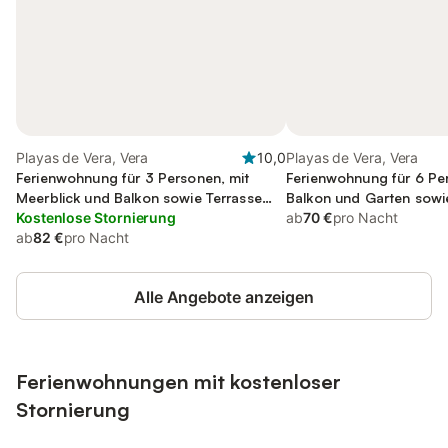
Playas de Vera, Vera
10,0
Playas de Vera, Vera
Ferienwohnung für 3 Personen, mit
Ferienwohnung für 6 Pe
Meerblick und Balkon sowie Terrasse
Balkon und Garten sowi
und Garten
Kostenlose Stornierung
ab
70 €
pro Nacht
ab
82 €
pro Nacht
Alle Angebote anzeigen
Ferienwohnungen mit kostenloser
Stornierung