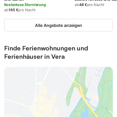
Kostenlose Stornierung
Ausblick
ab
48 €
pro Nacht
ab
165 €
pro Nacht
Alle Angebote anzeigen
Finde Ferienwohnungen und
Ferienhäuser in Vera