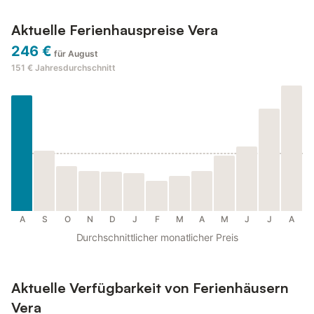
Aktuelle Ferienhauspreise Vera
246 €
für August
151 €
Jahresdurchschnitt
A
S
O
N
D
J
F
M
A
M
J
J
A
Durchschnittlicher monatlicher Preis
Aktuelle Verfügbarkeit von Ferienhäusern
Vera