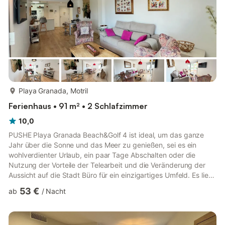
mehr...
Playa Granada, Motril
Ferienhaus • 91 m² • 2 Schlafzimmer
10,0
PUSHE Playa Granada Beach&Golf 4 ist ideal, um das ganze
Jahr über die Sonne und das Meer zu genießen, sei es ein
wohlverdienter Urlaub, ein paar Tage Abschalten oder die
Nutzung der Vorteile der Telearbeit und die Veränderung der
Aussicht auf die Stadt Büro für ein einzigartiges Umfeld. Es liegt
direkt am Strand, auf dem Golfplatz Los Moriscos, in Playa
53 €
ab
/
Nacht
Granada (Motril) und ermöglicht es Ihnen, das sonnige und
angenehme Klima zu genießen, das die tropische Küste von
Granada das ganze Jahr über bietet. Die Wohnung im ersten