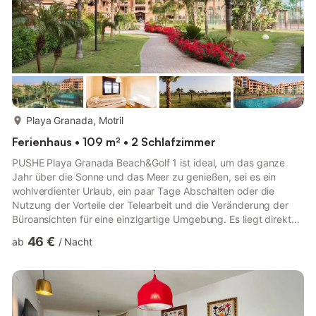
mehr...
Playa Granada, Motril
Ferienhaus • 109 m² • 2 Schlafzimmer
PUSHE Playa Granada Beach&Golf 1 ist ideal, um das ganze
Jahr über die Sonne und das Meer zu genießen, sei es ein
wohlverdienter Urlaub, ein paar Tage Abschalten oder die
Nutzung der Vorteile der Telearbeit und die Veränderung der
Büroansichten für eine einzigartige Umgebung. Es liegt direkt
am Strand, auf dem Golfplatz Los Moriscos, in Playa Granada
46 €
ab
/
Nacht
(Motril) und ermöglicht es Ihnen, das sonnige und angenehme
Klima zu genießen, das die tropische Küste von Granada das
ganze Jahr über bietet. Die Wohnung im zweiten Stock verfügt
über eine große Terrasse mit Blick auf den Garten, den ...