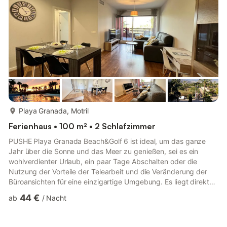
Stock verfügt über eine große Terrasse mit Blick auf den
Garten...
mehr...
Playa Granada, Motril
Ferienhaus • 100 m² • 2 Schlafzimmer
PUSHE Playa Granada Beach&Golf 6 ist ideal, um das ganze
Jahr über die Sonne und das Meer zu genießen, sei es ein
wohlverdienter Urlaub, ein paar Tage Abschalten oder die
Nutzung der Vorteile der Telearbeit und die Veränderung der
Büroansichten für eine einzigartige Umgebung. Es liegt direkt
am Strand, auf dem Golfplatz Los Moriscos, in Playa Granada
44 €
ab
/
Nacht
(Motril) und ermöglicht es Ihnen, das sonnige und angenehme
Klima zu genießen, das die tropische Küste von Granada das
ganze Jahr über bietet. Die Wohnung im zweiten Stock verfügt