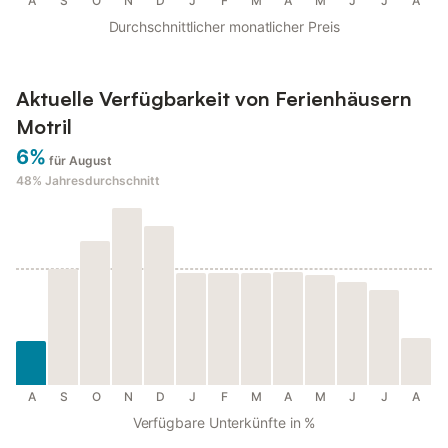
A
S
O
N
D
J
F
M
A
M
J
J
A
Durchschnittlicher monatlicher Preis
Aktuelle Verfügbarkeit von Ferienhäusern
Motril
6%
für August
48%
Jahresdurchschnitt
A
S
O
N
D
J
F
M
A
M
J
J
A
Verfügbare Unterkünfte in %