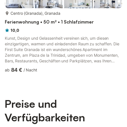
mehr...
Centro (Granada), Granada
Ferienwohnung • 50 m² • 1 Schlafzimmer
10,0
Kunst, Design und Gelassenheit vereinen sich, um diesen
einzigartigen, warmen und einladenden Raum zu schaffen. Die
First Suite Granada ist ein wunderschönes Apartment im
Zentrum, am Plaza de la Trinidad, umgeben von Monumenten,
Bars, Restaurants, Geschäften und Parkplätzen, was Ihren
Besuch in der Stadt zu einem komfortablen und einfachen
84 €
ab
/
Nacht
Erlebnis macht. Das Apartment besteht aus einem Zimmer mit
einem bequemen Doppelbett, einem hellen und geräumigen
Wohnzimmer mit hohen Decken und Küchenzeile sowie einem
Badezimmer. Das Apartment befindet sich in einem schlichten
und eleganten, neu renovi...
Preise und
Verfügbarkeiten