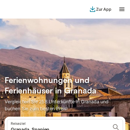
Zur App
Ferienwohnungen und
Ferienhäuser in Granada
Vergleichen Sie 258 Unterkünfte in Granada und
buchen Sie zum besten Preis!
Reiseziel
Granada, Spanien