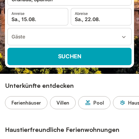
Anreise
Abreise
Sa., 15.08.
Sa., 22.08.
Gäste
SUCHEN
Unterkünfte entdecken
Ferienhäuser
Villen
Pool
Haus
Haustierfreundliche Ferienwohnungen