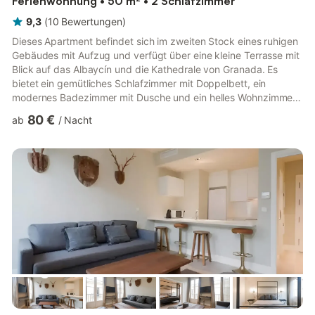
Ferienwohnung • 50 m² • 2 Schlafzimmer
9,3
(
10
Bewertungen
)
Dieses Apartment befindet sich im zweiten Stock eines ruhigen
Gebäudes mit Aufzug und verfügt über eine kleine Terrasse mit
Blick auf das Albaycín und die Kathedrale von Granada. Es
bietet ein gemütliches Schlafzimmer mit Doppelbett, ein
modernes Badezimmer mit Dusche und ein helles Wohnzimmer
mit einem Schlafsofa für zwei Personen. Die voll ausgestattete
80 €
ab
/
Nacht
Küche bietet alles, was Sie für einen komfortablen Aufenthalt
benötigen. Die Wohnung befindet sich in der Calle Molino de la
Corteza, einer ruhigen Fußgängerzone, nur wenige Schritte von
der Calle Elvira 81 entfernt. Die Garage ist nur 5 G...