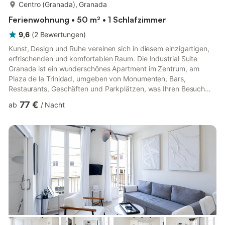
mehr...
Centro (Granada), Granada
Ferienwohnung • 50 m² • 1 Schlafzimmer
9,6
(
2
Bewertungen
)
Kunst, Design und Ruhe vereinen sich in diesem einzigartigen,
erfrischenden und komfortablen Raum. Die Industrial Suite
Granada ist ein wunderschönes Apartment im Zentrum, am
Plaza de la Trinidad, umgeben von Monumenten, Bars,
Restaurants, Geschäften und Parkplätzen, was Ihren Besuch
der Stadt zu einer komfortablen und einfachen Erfahrung
77 €
ab
/
Nacht
macht. Das Apartment besteht aus einem Zimmer mit einem
bequemen Doppelbett, einem hellen und geräumigen
Wohnzimmer mit hohen Decken, einer Küchenzeile und einem
Badezimmer. Das Apartment befindet sich in einem schlichten
und eleganten, neu renovierten Alt...