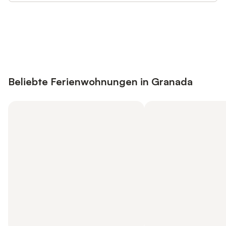
Jetzt anmelden und bis zu 10% bei
Anmelden
vielen Unterkünften sparen.
Beliebte Ferienwohnungen in Granada