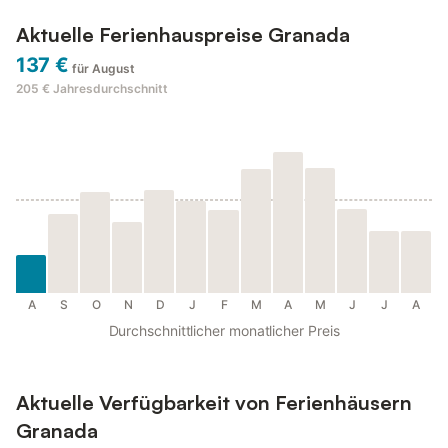
Aktuelle Ferienhauspreise Granada
137 €
für August
205 €
Jahresdurchschnitt
A
S
O
N
D
J
F
M
A
M
J
J
A
Durchschnittlicher monatlicher Preis
Aktuelle Verfügbarkeit von Ferienhäusern
Granada