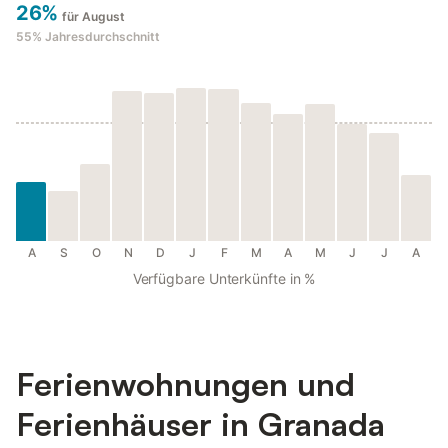
26%
für August
55%
Jahresdurchschnitt
A
S
O
N
D
J
F
M
A
M
J
J
A
Verfügbare Unterkünfte in %
Ferienwohnungen und
Ferienhäuser in Granada