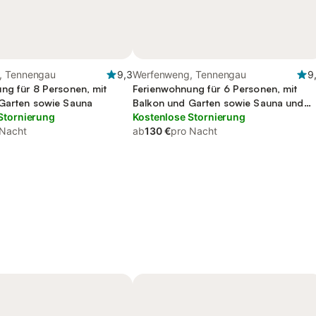
, Tennengau
9,3
Werfenweng, Tennengau
9
ng für 8 Personen, mit
Ferienwohnung für 6 Personen, mit
Garten sowie Sauna
Balkon und Garten sowie Sauna und
Stornierung
Ausblick
Kostenlose Stornierung
 Nacht
ab
130 €
pro Nacht