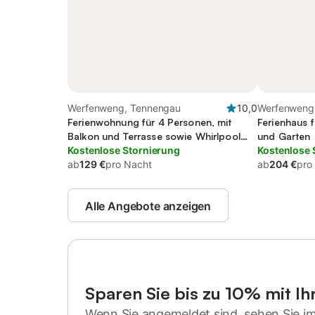
Werfenweng, Tennengau
10,0
Werfenweng,
Ferienwohnung für 4 Personen, mit
Ferienhaus f
Balkon und Terrasse sowie Whirlpool
und Garten
und Garten
Kostenlose Stornierung
Kostenlose 
ab
129 €
pro Nacht
ab
204 €
pro
Alle Angebote anzeigen
Sparen Sie bis zu 10% mit I
Wenn Sie angemeldet sind, sehen Sie i