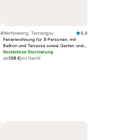
,4
Werfenweng, Tennengau
9,4
Ferienwohnung für 8 Personen, mit
Balkon und Terrasse sowie Garten und
Sauna
Kostenlose Stornierung
ab
108 €
pro Nacht