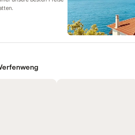
atten.
 Werfenweng