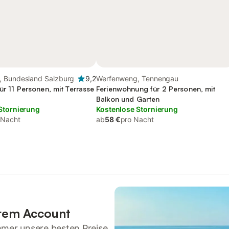
 Bundesland Salzburg
9,2
Werfenweng, Tennengau
ür 11 Personen, mit Terrasse
Ferienwohnung für 2 Personen, mit
Balkon und Garten
Stornierung
Kostenlose Stornierung
 Nacht
ab
58 €
pro Nacht
hrem Account
mmer unsere besten Preise