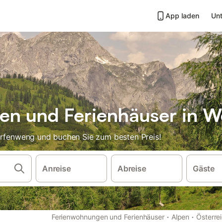
App laden
Unt
en und Ferienhäuser in 
erfenweng und buchen Sie zum besten Preis!
Anreise
Abreise
Gäste
·
·
Ferienwohnungen und Ferienhäuser
Alpen
Österre