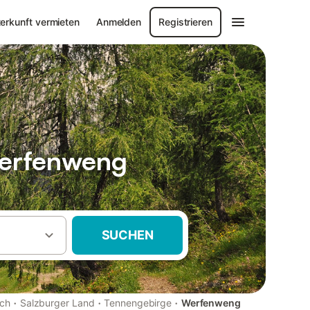
erkunft vermieten
Anmelden
Registrieren
Werfenweng
SUCHEN
·
·
·
ich
Salzburger Land
Tennengebirge
Werfenweng