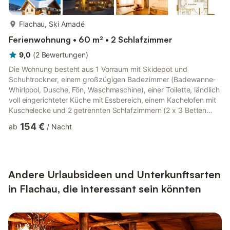
mehr...
Flachau, Ski Amadé
Ferienwohnung • 60 m² • 2 Schlafzimmer
9,0
(
2
Bewertungen
)
Die Wohnung besteht aus 1 Vorraum mit Skidepot und
Schuhtrockner, einem großzügigen Badezimmer (Badewanne-
Whirlpool, Dusche, Fön, Waschmaschine), einer Toilette, ländlich
voll eingerichteter Küche mit Essbereich, einem Kachelofen mit
Kuschelecke und 2 getrennten Schlafzimmern (2 x 3 Betten
möglich). Die Wohnung mit Terrasse hat einen direkten
154 €
ab
/
Nacht
Gartenzugang. Vorhanden sind: Flat-Kabel-TV, Radio, Safe, Fön;
Küchenzeile mit Geschirrspüler, Backofen, Spülbecken,
Kochplatten, Kühlschrank mit Gefrierfach, Mikrowelle,
Kaffeemaschine, Wasserkocher, Toaster, Inventar, Bettwäsche,
ausreichend Bade- un...
Andere Urlaubsideen und Unterkunftsarten
in Flachau, die interessant sein könnten