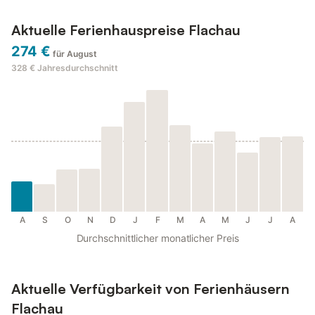
Aktuelle Ferienhauspreise Flachau
274 €
für August
328 €
Jahresdurchschnitt
A
S
O
N
D
J
F
M
A
M
J
J
A
Durchschnittlicher monatlicher Preis
Aktuelle Verfügbarkeit von Ferienhäusern
Flachau