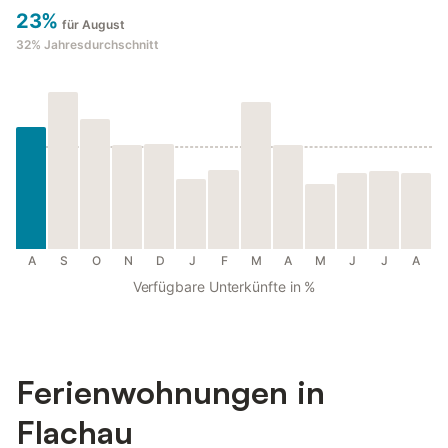
23%
für August
32%
Jahresdurchschnitt
A
S
O
N
D
J
F
M
A
M
J
J
A
Verfügbare Unterkünfte in %
Ferienwohnungen in
Flachau