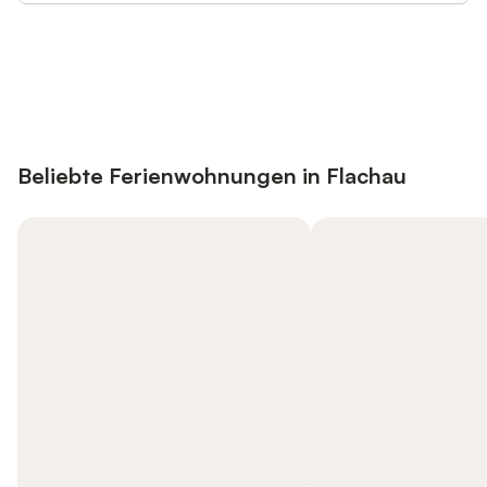
Jetzt anmelden und bis zu 10% bei
Anmelden
vielen Unterkünften sparen.
Beliebte Ferienwohnungen in Flachau