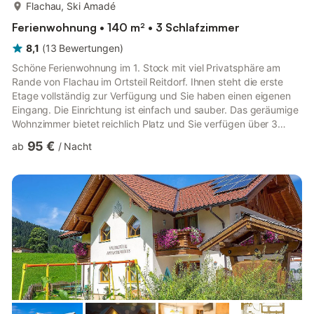
mehr...
Flachau, Ski Amadé
Ferienwohnung • 140 m² • 3 Schlafzimmer
8,1
(
13
Bewertungen
)
Schöne Ferienwohnung im 1. Stock mit viel Privatsphäre am
Rande von Flachau im Ortsteil Reitdorf. Ihnen steht die erste
Etage vollständig zur Verfügung und Sie haben einen eigenen
Eingang. Die Einrichtung ist einfach und sauber. Das geräumige
Wohnzimmer bietet reichlich Platz und Sie verfügen über 3
Schlafzimmer. Gegen Gebühr können Sie die Sauna des Hauses
95 €
ab
/
Nacht
nutzen. Flachau benötigt im Winter natürlich keine weitere
Erklärung, denn in wenigen Minuten sind Sie im großen
Skigebiet oder in der Langlaufloipe. Vom Haus führen Sie im
Winter aber auch im Sommer viele Wanderwege in die
wunderschönen...