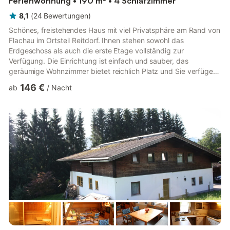
Ferienwohnung • 190 m² • 4 Schlafzimmer
8,1
(
24
Bewertungen
)
Schönes, freistehendes Haus mit viel Privatsphäre am Rand von
Flachau im Ortsteil Reitdorf. Ihnen stehen sowohl das
Erdgeschoss als auch die erste Etage vollständig zur
Verfügung. Die Einrichtung ist einfach und sauber, das
geräumige Wohnzimmer bietet reichlich Platz und Sie verfügen
über 4 Schlafzimmer und mehrere Badezimmer. Gegen Gebühr
146 €
ab
/
Nacht
können Sie die Sauna des Hauses nutzen. Flachau benötigt im
Winter natürlich keine weitere Erklärung, denn in wenigen
Minuten sind Sie im großen Skigebiet oder in der Langlaufloipe.
Vom Haus führen Sie im Winter aber auch im Sommer viele
Wanderwege in die...