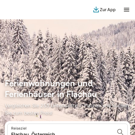
Zur App
Ferienwohnungen und
Ferienhäuser in Flachau
Vergleichen Sie 255 Unterkünfte in Flachau und buchen
Sie zum besten Preis!
Reiseziel
Flachau, Österreich