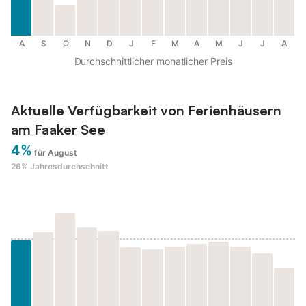
A
S
O
N
D
J
F
M
A
M
J
J
A
Durchschnittlicher monatlicher Preis
Aktuelle Verfügbarkeit von Ferienhäusern
am Faaker See
4%
für August
26%
Jahresdurchschnitt