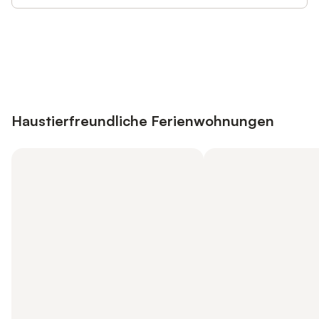
Jetzt anmelden und bis zu 10% bei
Anmelden
vielen Unterkünften sparen.
Haustierfreundliche Ferienwohnungen