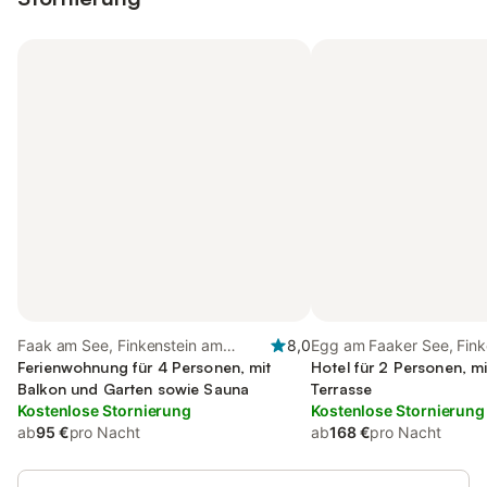
Faak am See, Finkenstein am
8,0
Egg am Faaker See, Fink
Faaker See
Ferienwohnung für 4 Personen, mit
Faaker See
Hotel für 2 Personen, m
Balkon und Garten sowie Sauna
Terrasse
Kostenlose Stornierung
Kostenlose Stornierung
ab
95 €
pro Nacht
ab
168 €
pro Nacht