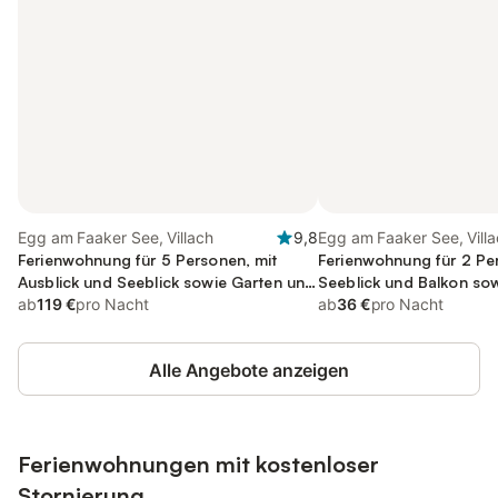
Egg am Faaker See, Villach
9,8
Egg am Faaker See, Vill
Ferienwohnung für 5 Personen, mit
Ferienwohnung für 2 Pe
Ausblick und Seeblick sowie Garten und
Seeblick und Balkon sow
Sauna
ab
119 €
pro Nacht
kinderfreundlich
ab
36 €
pro Nacht
Alle Angebote anzeigen
Ferienwohnungen mit kostenloser
Stornierung