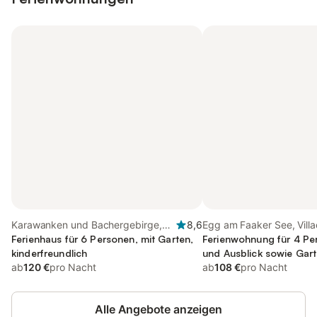
Karawanken und Bachergebirge,
8,6
Egg am Faaker See, Vill
Finkenstein am Faaker See
Ferienhaus für 6 Personen, mit Garten,
Ferienwohnung für 4 Pe
kinderfreundlich
und Ausblick sowie Gart
ab
120 €
pro Nacht
ab
108 €
pro Nacht
Alle Angebote anzeigen