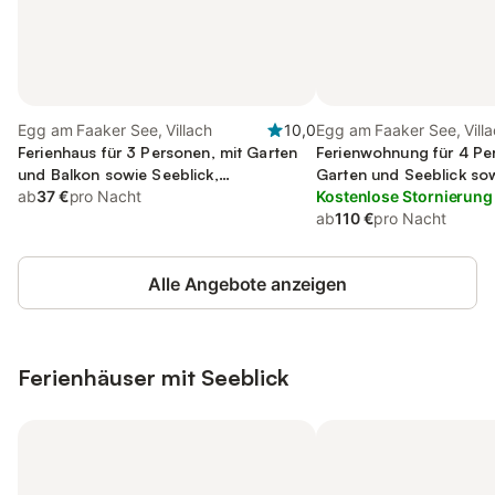
Egg am Faaker See, Villach
10,0
Egg am Faaker See, Vill
Ferienhaus für 3 Personen, mit Garten
Ferienwohnung für 4 Pe
und Balkon sowie Seeblick,
Garten und Seeblick sow
kinderfreundlich
ab
37 €
pro Nacht
kinderfreundlich
Kostenlose Stornierung
ab
110 €
pro Nacht
Alle Angebote anzeigen
Ferienhäuser mit Seeblick