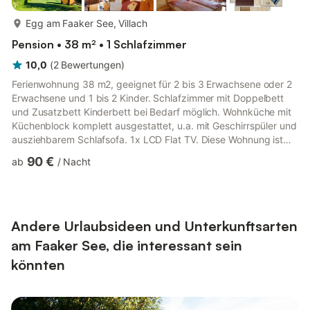
mehr...
Egg am Faaker See, Villach
Pension • 38 m² • 1 Schlafzimmer
10,0
(
2
Bewertungen
)
Ferienwohnung 38 m2, geeignet für 2 bis 3 Erwachsene oder 2
Erwachsene und 1 bis 2 Kinder. Schlafzimmer mit Doppelbett
und Zusatzbett Kinderbett bei Bedarf möglich. Wohnküche mit
Küchenblock komplett ausgestattet, u.a. mit Geschirrspüler und
ausziehbarem Schlafsofa. 1x LCD Flat TV. Diese Wohnung ist
nicht straßenseitig gelegen. Im Preis mit enthalten für jeden
90 €
ab
/
Nacht
Gast die Erlebnis-Card der Region. Im Preis inbegriffen sind
Heizung, Ortstaxe und Strom. Eine Endreinigung für 2 Personen
von € 65,- wird separat in Rechnung gestellt. Aufpreis der
Endreinigung bei Buchung von mehr Personen oder Kind...
Andere Urlaubsideen und Unterkunftsarten
am Faaker See, die interessant sein
könnten