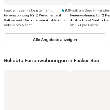
Faak am See, Finkenstein am
9,9
Faak am See, Finkenstei
Faaker See
Ferienwohnung für 2 Personen, mit
Faaker See
Ferienwohnung für 2 Pe
Balkon und Garten sowie Ausblick, mit
Ausblick und Seeblick s
Haustier
ab
66 €
pro Nacht
ab
55 €
pro Nacht
Alle Angebote anzeigen
Beliebte Ferienwohnungen in Faaker See