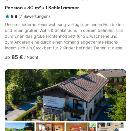
Pension • 30 m² • 1 Schlafzimmer
9,8
(
7
Bewertungen
)
Unsere moderne Ferienwohnung verfügt über einen Holzboden
und einen großen Wohn & Schlafraum. In diesem befinden sich
zum Einen das große Fichtenholzbett für 2 Erwachsene und
zum Anderen eine durch einen Vorhang abgetrennte Nische
indem sich ein Stockbett für 2 Kinder befindet. Daher ist diese
Wohnung ideal für 2 Erwaschene und 1 - 2 Kinder. Zusätzlich
85 €
ab
/
Nacht
befindet sich in der Wohnung eine kleine Kochgelegenheit inkl.
Kühlschrank und ein Esstisch mit Stühlen für 4 Personen.
Ebenso befindet sich eine Dusche sowie ein WC in der
Wohnung. Die Wohnung verfügt auch über einen Balkon mit
Blick auf...