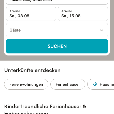
Anreise
Abreise
Sa., 08.08.
Sa., 15.08.
Gäste
SUCHEN
Unterkünfte entdecken
Ferienwohnungen
Ferienhäuser
Haustie
Kinderfreundliche Ferienhäuser &
Ferienwohnungen