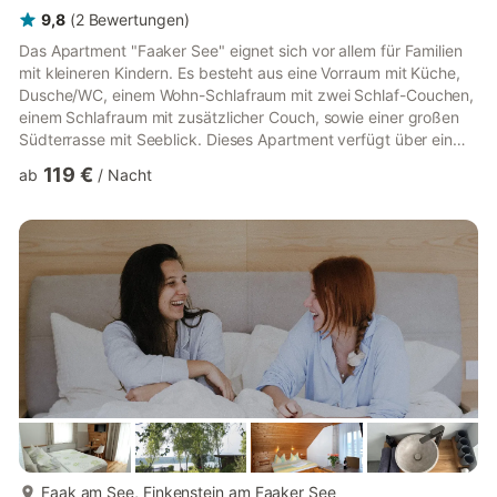
9,8
(
2
Bewertungen
)
Das Apartment "Faaker See" eignet sich vor allem für Familien
mit kleineren Kindern. Es besteht aus eine Vorraum mit Küche,
Dusche/WC, einem Wohn-Schlafraum mit zwei Schlaf-Couchen,
einem Schlafraum mit zusätzlicher Couch, sowie einer großen
Südterrasse mit Seeblick. Dieses Apartment verfügt über ein
Schlafzimmer mit separatem Wohnbereich inkl. Schlafcouch; ein
119 €
ab
/
Nacht
Wohnzimmer mit Essbereich, Flat-Screen, Telefon, Stereo-
Anlage und zwei qualitativ hochwertige Couch-Betten; einen
Vorraum mit umfassend ausgestatteter Küche sowie ein
Badezimmer mit Dusche und WC und einer großen südseitigen
Terrass...
mehr...
Faak am See, Finkenstein am Faaker See