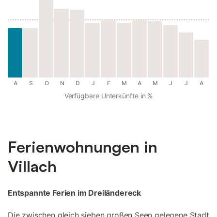
A
S
O
N
D
J
F
M
A
M
J
J
A
Verfügbare Unterkünfte in %
Ferienwohnungen in
Villach
Entspannte Ferien im Dreiländereck
Die zwischen gleich sieben großen Seen gelegene Stadt