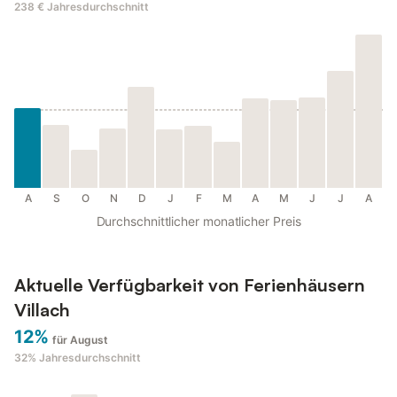
238 €
Jahresdurchschnitt
A
S
O
N
D
J
F
M
A
M
J
J
A
Durchschnittlicher monatlicher Preis
Aktuelle Verfügbarkeit von Ferienhäusern
Villach
12%
für August
32%
Jahresdurchschnitt