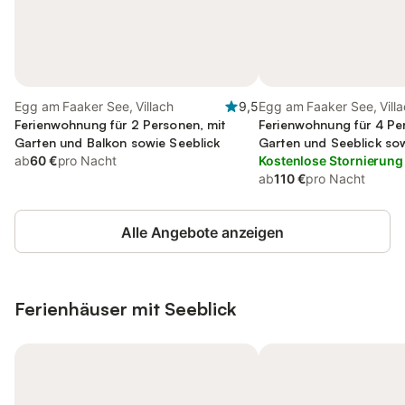
Egg am Faaker See, Villach
9,5
Egg am Faaker See, Vill
Ferienwohnung für 2 Personen, mit
Ferienwohnung für 4 Pe
Garten und Balkon sowie Seeblick
Garten und Seeblick sow
ab
60 €
pro Nacht
kinderfreundlich
Kostenlose Stornierung
ab
110 €
pro Nacht
Alle Angebote anzeigen
Ferienhäuser mit Seeblick