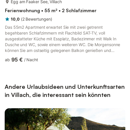
Egg am Faaker See, Villach
Ferienwohnung • 55 m² • 2 Schlafzimmer
10,0
(
2
Bewertungen
)
Das 55m2 Apartment erwartet Sie mit zwei getrennt
begehbaren Schlafzimmern mit Flachbild SAT-TV, voll
ausgestatteter Küche mit Essplatz, Badezimmer mit Walk In
Dusche und WC, sowie einem weiteren WC. Die Morgensonne
können Sie am ostseitig gelegenen Balkon genießen und
anschließend den südseitig gelegenen Balkon mit Blick auf den
95 €
ab
/
Nacht
Mittagskogel . Zu den weiteren Annehmlichkeiten gehören
elektrisch verstellbare Raffstores im gesamten Apartment und
kostenfreies WLAN. Das moderne Apartment Uggowitzer
befindet sich in Drobollach am Faaker See mit Blick auf die
Karawanken und 8 Gehminuten zum Pano...
Andere Urlaubsideen und Unterkunftsarten
in Villach, die interessant sein könnten