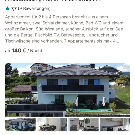
7,7
(
9
Bewertungen
)
Appartement für 2 bis 4 Personen besteht aus einem
Wohnzimmer, zwei Schlafzimmer, Küche, Bad-WC und einem
großen Balkon, Süd-Westlage, schöner Ausblick auf den See
und die Berge, Flachbild TV. Bettwäsche, Handtücher und
Tischwäsche sind vorhanden. 7 Appartements bis max 4
Personen Privater Badestrand mit Sonnenschirme, Liegestühle
140 €
ab
/
Nacht
und Umkleidekabinen Schöne Lage am Faaker See Große
idyllische Gartenanlage Sicherer Parkplatz beim Haus Flachbild
TV Brötchenservice Haustiere auf Anfrage willkommen Kleiner,
gepflegter Privatbadestrand am Faaker See mit flachem Ufer
und Umkleidekabine - eignet s...
mehr...