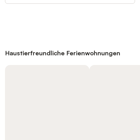
Jetzt anmelden und bis zu 10% bei
Anmelden
vielen Unterkünften sparen.
Haustierfreundliche Ferienwohnungen