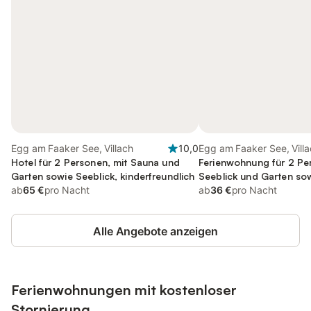
Egg am Faaker See, Villach
10,0
Egg am Faaker See, Vill
Hotel für 2 Personen, mit Sauna und
Ferienwohnung für 2 Pe
Garten sowie Seeblick, kinderfreundlich
Seeblick und Garten sow
ab
65 €
pro Nacht
kinderfreundlich
ab
36 €
pro Nacht
Alle Angebote anzeigen
Ferienwohnungen mit kostenloser
Stornierung