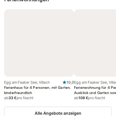
Egg am Faaker See, Villach
10,0
Egg am Faaker See, Vill
Ferienhaus für 4 Personen, mit Garten,
Ferienwohnung für 4 Pe
kinderfreundlich
Ausblick und Garten so
ab
33 €
pro Nacht
Seeblick
ab
108 €
pro Nacht
Alle Angebote anzeigen