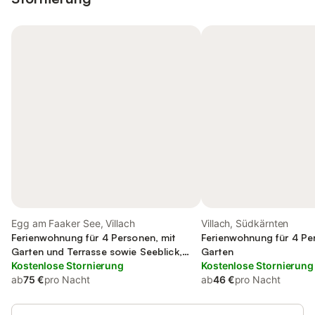
Egg am Faaker See, Villach
Villach, Südkärnten
Ferienwohnung für 4 Personen, mit
Ferienwohnung für 4 Pe
Garten und Terrasse sowie Seeblick,
Garten
kinderfreundlich
Kostenlose Stornierung
Kostenlose Stornierung
ab
75 €
pro Nacht
ab
46 €
pro Nacht