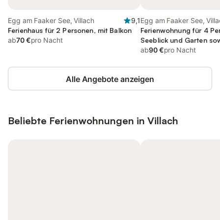
Egg am Faaker See, Villach
9,1
Egg am Faaker See, Vill
Ferienhaus für 2 Personen, mit Balkon
Ferienwohnung für 4 Pe
ab
70 €
pro Nacht
Seeblick und Garten sow
Haustier
ab
90 €
pro Nacht
Alle Angebote anzeigen
Beliebte Ferienwohnungen in Villach