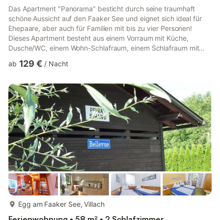
Das Apartment "Panorama" besticht durch seine traumhaft
schöne Aussicht auf den Faaker See und eignet sich ideal für
Ehepaare, aber auch für Familien mit bis zu vier Personen!
Dieses Apartment besteht aus einem Vorraum mit Küche,
Dusche/WC, einem Wohn-Schlafraum, einem Schlafraum mit
Panoramafenstern sowie einer großen Südterrasse mit Seeblick.
129 €
ab
/
Nacht
Dieses Apartment verfügt über ein Schlafzimmer mit raumhohen
Panoramafenstern, ein Wohnzimmer mit Essbereich, Flat-
Screen, Telefon, Stereo-Anlage und zwei qualitativ hochwertige
Couch-Betten, einen Vorraum mit umfassend ausgestatteter
Küche sowie ein...
mehr...
Egg am Faaker See, Villach
Ferienwohnung • 58 m² • 2 Schlafzimmer