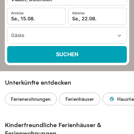
Anreise
Abreise
Sa., 15.08.
Sa., 22.08.
Gäste
SUCHEN
Unterkünfte entdecken
Ferienwohnungen
Ferienhäuser
Haustie
Kinderfreundliche Ferienhäuser &
Ferienwohnungen