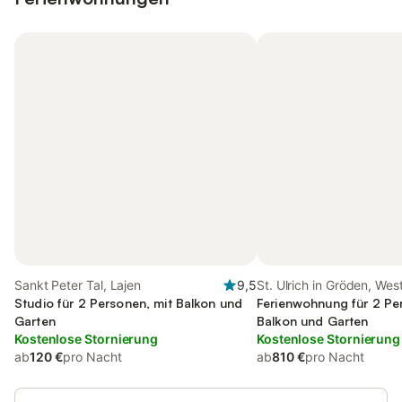
Sankt Peter Tal, Lajen
9,5
St. Ulrich in Gröden, Wes
Studio für 2 Personen, mit Balkon und
Dolomiten
Ferienwohnung für 2 Pe
Garten
Balkon und Garten
Kostenlose Stornierung
Kostenlose Stornierung
ab
120 €
pro Nacht
ab
810 €
pro Nacht