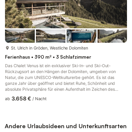
mehr...
St. Ulrich in Gröden, Westliche Dolomiten
Ferienhaus • 390 m² • 3 Schlafzimmer
Das Chalet Venus ist ein exklusiver Ski-In- und Ski-Out-
Rückzugsort an den Hängen der Dolomiten, umgeben von
Natur, die zum UNESCO-Weltkulturerbe gehört. Es ist das
ganze Jahr über geöffnet und bietet Ruhe, Schönheit und
absolute Privatsphäre für einen Aufenthalt im Zeichen des
absoluten Wohlbefindens. Mit seinen 386 m² auf drei Etagen
3.658 €
ab
/
Nacht
empfängt das Chalet 6/7 Gäste in einer raffinierten Umgebung,
in der traditionelle alpine Elemente mit modernem Design und
einzigartigen Details aus verschiedenen Teilen der Welt
verschmelzen. Im Erdgeschoss befinden sich drei
Doppelzimmer mit eigenem Bad und...
Andere Urlaubsideen und Unterkunftsarten