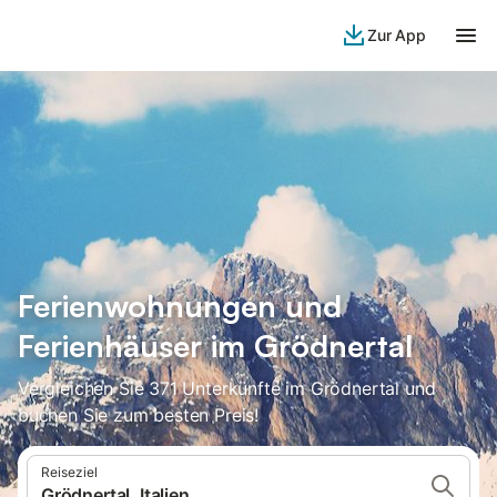
Zur App
Ferienwohnungen und
Ferienhäuser im Grödnertal
Vergleichen Sie 371 Unterkünfte im Grödnertal und
buchen Sie zum besten Preis!
Reiseziel
Grödnertal, Italien