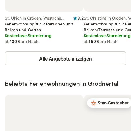
St. Ulrich in Gröden, Westliche
9,2
St. Christina in Gröden, 
Dolomiten
Ferienwohnung für 2 Personen, mit
Dolomiten
Ferienwohnung für 2 Pe
Balkon und Garten
Balkon/Terrasse und Ga
Kostenlose Stornierung
Kostenlose Stornierung
ab
130 €
pro Nacht
ab
159 €
pro Nacht
Alle Angebote anzeigen
Beliebte Ferienwohnungen in Grödnertal
Star-Gastgeber