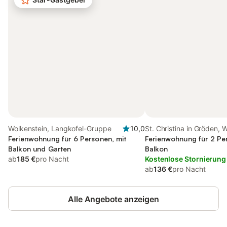
Wolkenstein, Langkofel-Gruppe
10,0
St. Christina in Gröden, 
Ferienwohnung für 6 Personen, mit
Dolomiten
Ferienwohnung für 2 Pe
Balkon und Garten
Balkon
ab
185 €
pro Nacht
Kostenlose Stornierung
ab
136 €
pro Nacht
Alle Angebote anzeigen