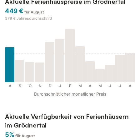
Aktuelle Ferienhauspreise im Grödnertal
449 €
für August
379 €
Jahresdurchschnitt
A
S
O
N
D
J
F
M
A
M
J
J
A
Durchschnittlicher monatlicher Preis
Aktuelle Verfügbarkeit von Ferienhäusern
im Grödnertal
5%
für August