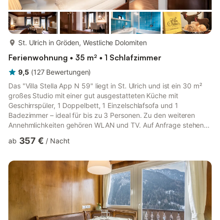
mehr...
St. Ulrich in Gröden, Westliche Dolomiten
Ferienwohnung • 35 m² • 1 Schlafzimmer
9,5
(
127
Bewertungen
)
Das "Villa Stella App N 59" liegt in St. Ulrich und ist ein 30 m²
großes Studio mit einer gut ausgestatteten Küche mit
Geschirrspüler, 1 Doppelbett, 1 Einzelschlafsofa und 1
Badezimmer – ideal für bis zu 3 Personen. Zu den weiteren
Annehmlichkeiten gehören WLAN und TV. Auf Anfrage stehen
Ihnen kostenlos ein Hochstuhl und ein Kinderwagen zur
357 €
ab
/
Nacht
Verfügung, ein Babybett ist gegen Aufpreis erhältlich. Das
Highlight der Unterkunft ist der private Außenbereich mit
Balkon. Sie können außerdem einen gemeinschaftlichen
Außenbereich mit Garten, Gartenmöbeln, offener Terrasse,
überdachter Terrasse und Sp...