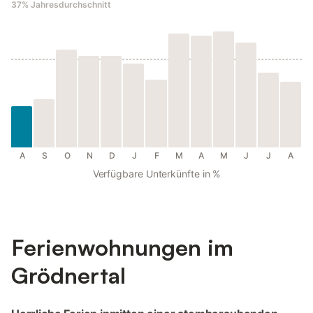
37%
Jahresdurchschnitt
A
S
O
N
D
J
F
M
A
M
J
J
A
Verfügbare Unterkünfte in %
Ferienwohnungen im
Grödnertal