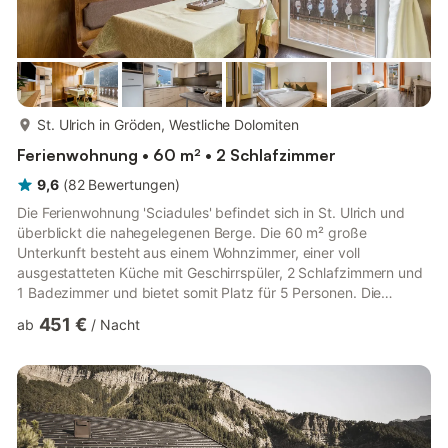
mehr...
St. Ulrich in Gröden, Westliche Dolomiten
Ferienwohnung • 60 m² • 2 Schlafzimmer
9,6
(
82
Bewertungen
)
Die Ferienwohnung 'Sciadules' befindet sich in St. Ulrich und
überblickt die nahegelegenen Berge. Die 60 m² große
Unterkunft besteht aus einem Wohnzimmer, einer voll
ausgestatteten Küche mit Geschirrspüler, 2 Schlafzimmern und
1 Badezimmer und bietet somit Platz für 5 Personen. Die
Ferienwohnung verfügt außerdem über Highspeed-WLAN (für
451 €
ab
/
Nacht
Videoanrufe geeignet), Heizung und Satellitenfernsehen. Kinder
sind erlaubt und ein Babybett und ein Hochstuhl sind ebenfalls
vorhanden. Zu Ihrem privaten Außenbereich gehören ein
Garten, ein Balkon, ein Grill und ein Spielplatz. Ein
gemeinschaftlich genutzt...