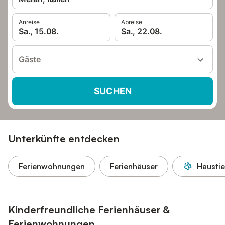
Anreise
Abreise
Sa., 15.08.
Sa., 22.08.
Gäste
SUCHEN
Unterkünfte entdecken
Ferienwohnungen
Ferienhäuser
Haustie
Kinderfreundliche Ferienhäuser &
Ferienwohnungen