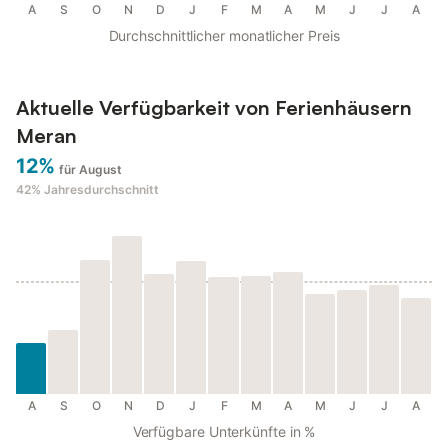
A
S
O
N
D
J
F
M
A
M
J
J
A
Durchschnittlicher monatlicher Preis
Aktuelle Verfügbarkeit von Ferienhäusern
Meran
12%
für August
42%
Jahresdurchschnitt
A
S
O
N
D
J
F
M
A
M
J
J
A
Verfügbare Unterkünfte in %