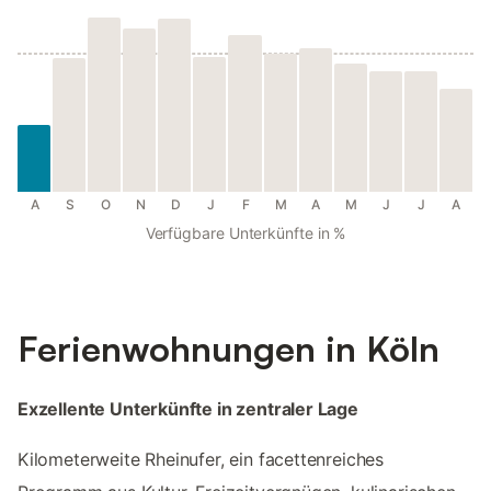
A
S
O
N
D
J
F
M
A
M
J
J
A
Verfügbare Unterkünfte in %
Ferienwohnungen in Köln
Exzellente Unterkünfte in zentraler Lage
Kilometerweite Rheinufer, ein facettenreiches