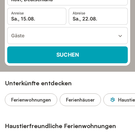
Anreise
Abreise
Sa., 15.08.
Sa., 22.08.
Gäste
SUCHEN
Unterkünfte entdecken
Ferienwohnungen
Ferienhäuser
Haustie
Haustierfreundliche Ferienwohnungen