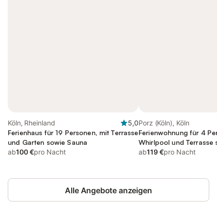
Köln, Rheinland
5,0
Porz (Köln), Köln
Ferienhaus für 19 Personen, mit Terrasse
Ferienwohnung für 4 Pe
und Garten sowie Sauna
Whirlpool und Terrasse
ab
100 €
pro Nacht
und Pool
ab
119 €
pro Nacht
Alle Angebote anzeigen