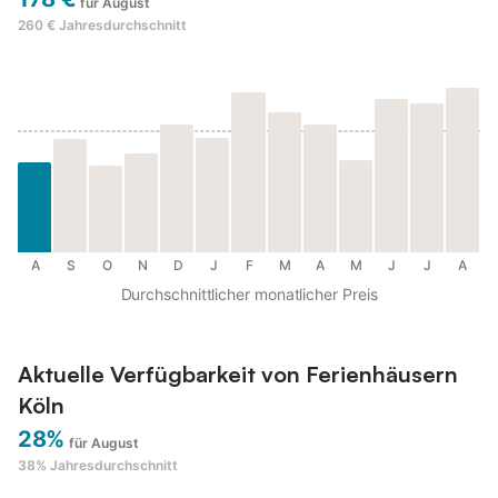
für August
260 €
Jahresdurchschnitt
A
S
O
N
D
J
F
M
A
M
J
J
A
Durchschnittlicher monatlicher Preis
Aktuelle Verfügbarkeit von Ferienhäusern
Köln
28%
für August
38%
Jahresdurchschnitt