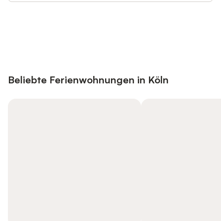
Jetzt anmelden und bis zu 10% bei
Anmelden
vielen Unterkünften sparen.
Beliebte Ferienwohnungen in Köln