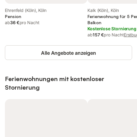
Ehrenfeld (Köln), Köln
Kalk (Köln), Köln
Pension
Ferienwohnung für 5 Pe
ab
36 €
pro Nacht
Balkon
Kostenlose Stornierung
ab
157 €
pro Nacht
Erstbu
Alle Angebote anzeigen
Ferienwohnungen mit kostenloser
Stornierung