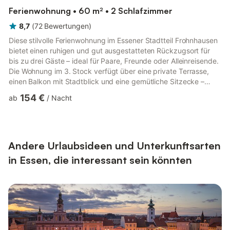
Ferienwohnung • 60 m² • 2 Schlafzimmer
8,7
(
72
Bewertungen
)
Diese stilvolle Ferienwohnung im Essener Stadtteil Frohnhausen
bietet einen ruhigen und gut ausgestatteten Rückzugsort für
bis zu drei Gäste – ideal für Paare, Freunde oder Alleinreisende.
Die Wohnung im 3. Stock verfügt über eine private Terrasse,
einen Balkon mit Stadtblick und eine gemütliche Sitzecke –
ideal für Mahlzeiten oder Getränke im Freien. Das Wohnzimmer
154 €
ab
/
Nacht
ist mit einem Fernseher, einem Esstisch und einem Klappbett
ausgestattet, während das Schlafzimmer ein bequemes
Doppelbett bietet. Die moderne Küche ist komplett
ausgestattet mit Herd, Kaffeemaschine, Backofen,
Geschirrspüler un...
Andere Urlaubsideen und Unterkunftsarten
in Essen, die interessant sein könnten