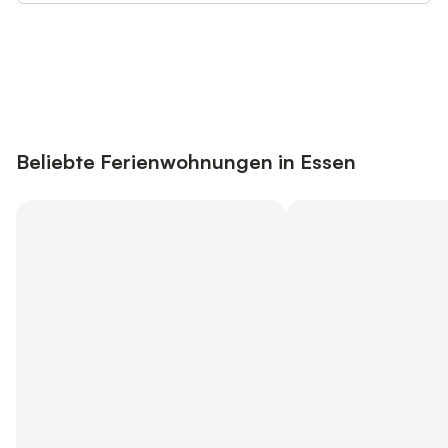
Jetzt anmelden und bis zu 10% bei
Anmelden
vielen Unterkünften sparen.
Beliebte Ferienwohnungen in Essen