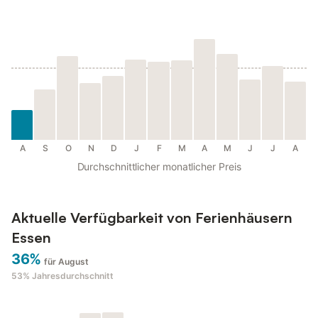
A
S
O
N
D
J
F
M
A
M
J
J
A
Durchschnittlicher monatlicher Preis
Aktuelle Verfügbarkeit von Ferienhäusern
Essen
36%
für August
53%
Jahresdurchschnitt