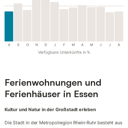
A
S
O
N
D
J
F
M
A
M
J
J
A
Verfügbare Unterkünfte in %
Ferienwohnungen und
Ferienhäuser in Essen
Kultur und Natur in der Großstadt erleben
Die Stadt in der Metropolregion Rhein-Ruhr besteht aus