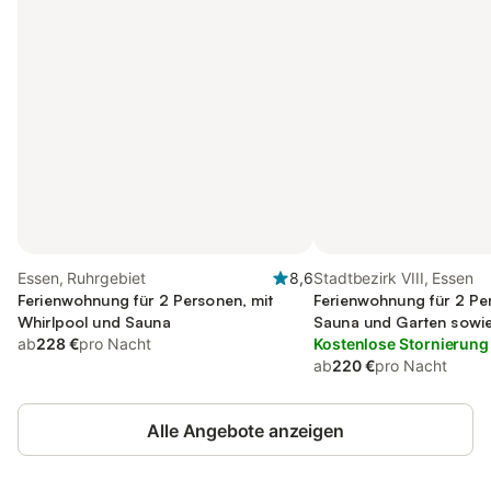
Essen, Ruhrgebiet
8,6
Stadtbezirk VIII, Essen
Ferienwohnung für 2 Personen, mit
Ferienwohnung für 2 Pe
Whirlpool und Sauna
Sauna und Garten sowie
ab
228 €
pro Nacht
kinderfreundlich
Kostenlose Stornierung
ab
220 €
pro Nacht
Alle Angebote anzeigen