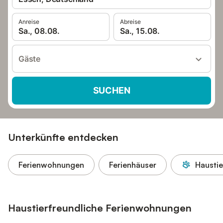
Anreise
Abreise
Sa., 08.08.
Sa., 15.08.
Gäste
SUCHEN
Unterkünfte entdecken
Ferienwohnungen
Ferienhäuser
Haustie
Haustierfreundliche Ferienwohnungen