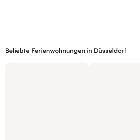
Jetzt anmelden und bis zu 10% bei
Anmelden
vielen Unterkünften sparen.
Beliebte Ferienwohnungen in Düsseldorf