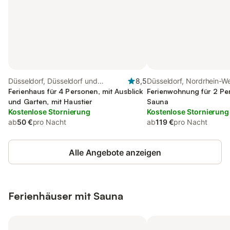
Düsseldorf, Düsseldorf und
8,5
Düsseldorf, Nordrhein-W
Umgebung
Ferienhaus für 4 Personen, mit Ausblick
Ferienwohnung für 2 Pe
und Garten, mit Haustier
Sauna
Kostenlose Stornierung
Kostenlose Stornierung
ab
50 €
pro Nacht
ab
119 €
pro Nacht
Alle Angebote anzeigen
Ferienhäuser mit Sauna