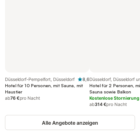
Düsseldorf-Pempelfort, Düsseldorf
8,6
Düsseldorf, Düsseldorf u
Hotel für 10 Personen, mit Sauna, mit
Umgebung
Hotel für 2 Personen, mi
Haustier
Sauna sowie Balkon
ab
76 €
pro Nacht
Kostenlose Stornierung
ab
314 €
pro Nacht
Alle Angebote anzeigen