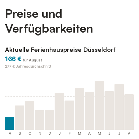
Preise und
Verfügbarkeiten
Aktuelle Ferienhauspreise Düsseldorf
166 €
für August
277 €
Jahresdurchschnitt
A
S
O
N
D
J
F
M
A
M
J
J
A