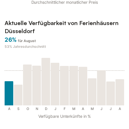
Durchschnittlicher monatlicher Preis
Aktuelle Verfügbarkeit von Ferienhäusern
Düsseldorf
26%
für August
53%
Jahresdurchschnitt
A
S
O
N
D
J
F
M
A
M
J
J
A
Verfügbare Unterkünfte in %