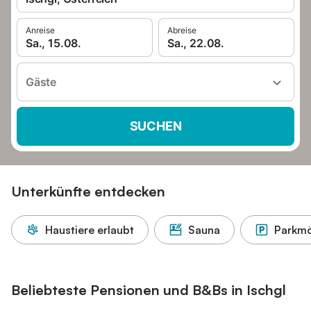
Anreise
Abreise
Sa., 15.08.
Sa., 22.08.
Gäste
SUCHEN
Unterkünfte entdecken
Haustiere erlaubt
Sauna
Parkmö
Beliebteste Pensionen und B&Bs in Ischgl