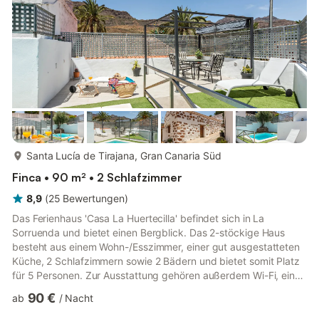
mehr...
Santa Lucía de Tirajana, Gran Canaria Süd
Finca • 90 m² • 2 Schlafzimmer
8,9
(
25
Bewertungen
)
Das Ferienhaus 'Casa La Huertecilla' befindet sich in La
Sorruenda und bietet einen Bergblick. Das 2-stöckige Haus
besteht aus einem Wohn-/Esszimmer, einer gut ausgestatteten
Küche, 2 Schlafzimmern sowie 2 Bädern und bietet somit Platz
für 5 Personen. Zur Ausstattung gehören außerdem Wi-Fi, eine
Klimaanlage, eine Waschmaschine und ein Fernseher. Ihr
90 €
ab
/
Nacht
privater Außenbereich bietet einen Pool (ganzjährig verfügbar)
mit einer Sonnenterrasse mit Liegestühlen und Möbeln, eine