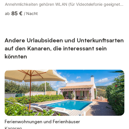
Annehmlichkeiten gehören WLAN (für Videotelefonie geeignet),
Satelliten-TV und eine Waschmaschine. Auf Anfrage stellen wir
85 €
ab
/
Nacht
Ihnen gerne ein Babybett und einen Hochstuhl zur Verfügung.
Das Highlight ist der private Außenbereich mit Garten,
Gartenmöbeln, offener und überdachter Terrasse, Grill und
Außendusche. Ein Gemeinschaftspool befindet sich nur 130...
Andere Urlaubsideen und Unterkunftsarten
auf den Kanaren, die interessant sein
könnten
Ferienwohnungen und Ferienhäuser
Kanaren