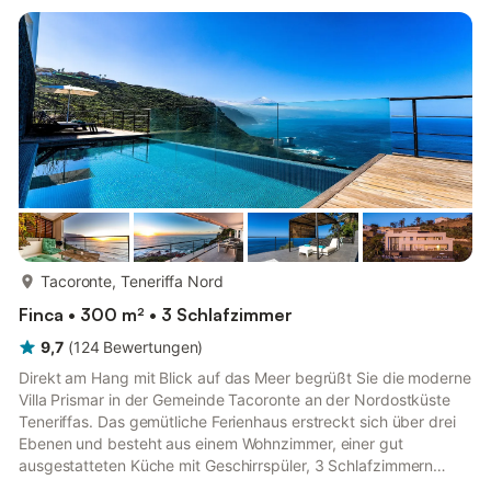
überdachte Terrasse und einen Grill. Hier können Sie bei einem
Glas Wein entspannen und den Stress des Alltags vergessen.
D...
mehr...
Tacoronte, Teneriffa Nord
Finca • 300 m² • 3 Schlafzimmer
9,7
(
124
Bewertungen
)
Direkt am Hang mit Blick auf das Meer begrüßt Sie die moderne
Villa Prismar in der Gemeinde Tacoronte an der Nordostküste
Teneriffas. Das gemütliche Ferienhaus erstreckt sich über drei
Ebenen und besteht aus einem Wohnzimmer, einer gut
ausgestatteten Küche mit Geschirrspüler, 3 Schlafzimmern
sowie 3 Bädern (eines davon en suite) und bietet somit Platz für