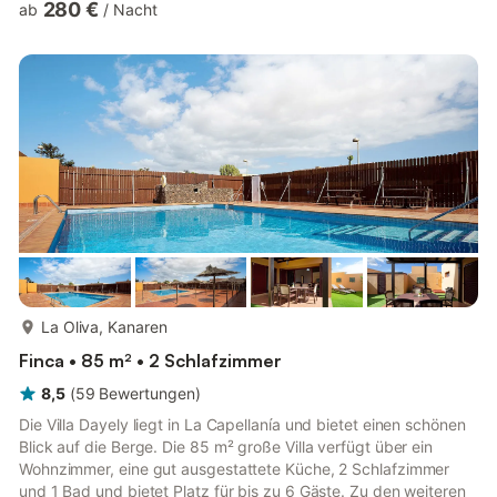
280 €
ab
/
Nacht
6 Personen (2 zusätzliche Kinder können gegen Aufpreis
untergebracht werden). DETAILS ZUR UNTERKUNFT Zur
Ausstattung gehören außerdem Wi-Fi (Glasfaser für Telearbeit
geeignet), 2 Smart TVs und 1 Satellitenfernsehen sowie eine
Spielecke mit...
mehr...
La Oliva, Kanaren
Finca • 85 m² • 2 Schlafzimmer
8,5
(
59
Bewertungen
)
Die Villa Dayely liegt in La Capellanía und bietet einen schönen
Blick auf die Berge. Die 85 m² große Villa verfügt über ein
Wohnzimmer, eine gut ausgestattete Küche, 2 Schlafzimmer
und 1 Bad und bietet Platz für bis zu 6 Gäste. Zu den weiteren