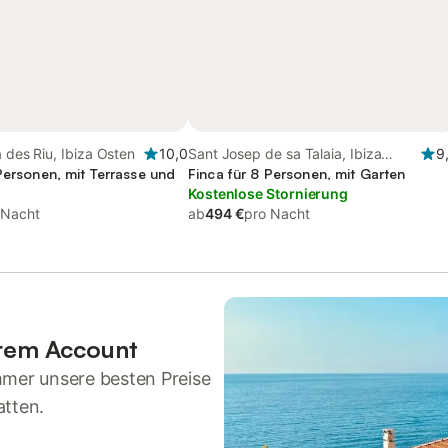
a des Riu, Ibiza Osten
10,0
Sant Josep de sa Talaia, Ibiza
9
Personen, mit Terrasse und
Süden
Finca für 8 Personen, mit Garten
Kostenlose Stornierung
 Nacht
ab
494 €
pro Nacht
hrem Account
mmer unsere besten Preise
atten.