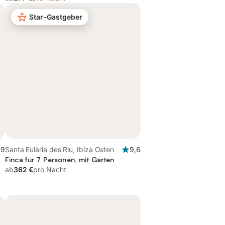
Star-Gastgeber
,9
Santa Eulària des Riu, Ibiza Osten
9,6
Finca für 7 Personen, mit Garten
ab
362 €
pro Nacht