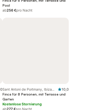
Finca für 6 Personen, mit Terrasse und
Pool
ab
256 €
pro Nacht
,0
Sant Antoni de Portmany, Ibiza
10,0
Westen
Finca für 8 Personen, mit Terrasse und
Garten
Kostenlose Stornierung
ab
277 €
pro Nacht