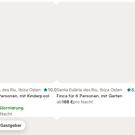
a des Riu, Ibiza Osten
10,0
Santa Eulària des Riu, Ibiza Osten
8
Personen, mit Kinderpool
Finca für 6 Personen, mit Garten
ab
188 €
pro Nacht
Stornierung
 Nacht
-Gastgeber