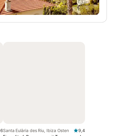
,6
Santa Eulària des Riu, Ibiza Osten
9,4