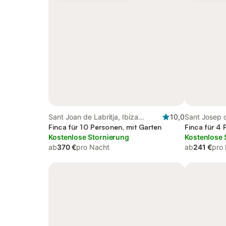
Sant Joan de Labritja, Ibiza
10,0
Sant Josep d
Norden
Finca für 10 Personen, mit Garten
Süden
Finca für 4 
Kostenlose Stornierung
Kostenlose 
ab
370 €
pro Nacht
ab
241 €
pro