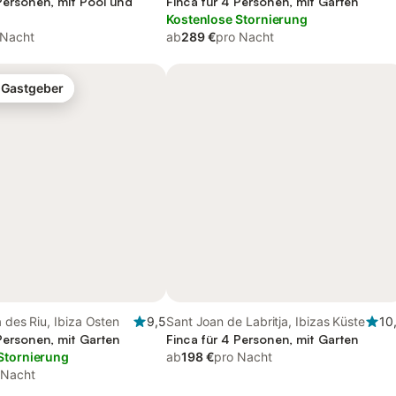
Personen, mit Pool und
Süden
Finca für 4 Personen, mit Garten
Kostenlose Stornierung
 Nacht
ab
289 €
pro Nacht
-Gastgeber
a des Riu, Ibiza Osten
9,5
Sant Joan de Labritja, Ibizas Küste
10
Personen, mit Garten
Finca für 4 Personen, mit Garten
Stornierung
ab
198 €
pro Nacht
 Nacht