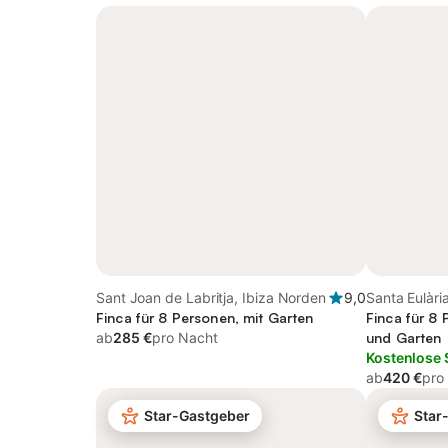
Sant Joan de Labritja, Ibiza Norden
9,0
Santa Eulàri
Finca für 8 Personen, mit Garten
Finca für 8 
ab
285 €
pro Nacht
und Garten
Kostenlose 
ab
420 €
pro
Star-Gastgeber
Star