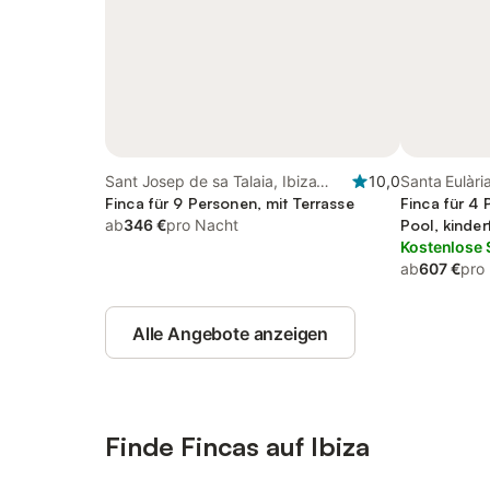
Sant Josep de sa Talaia, Ibiza
10,0
Santa Eulàri
Süden
Finca für 9 Personen, mit Terrasse
Finca für 4 
ab
346 €
pro Nacht
Pool, kinder
Kostenlose 
ab
607 €
pro
Alle Angebote anzeigen
Finde Fincas auf Ibiza