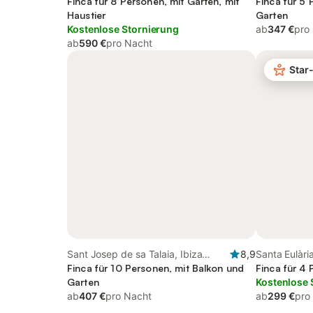
Süden
Finca für 8 Personen, mit Garten, mit
Finca für 5 
Haustier
Garten
Kostenlose Stornierung
ab
347 €
pro
ab
590 €
pro Nacht
Star
Sant Josep de sa Talaia, Ibiza
8,9
Santa Eulàri
Süden
Finca für 10 Personen, mit Balkon und
Finca für 4 
Garten
Kostenlose 
ab
407 €
pro Nacht
ab
299 €
pro