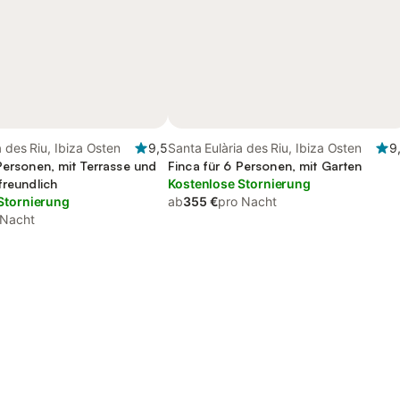
a des Riu, Ibiza Osten
9,5
Santa Eulària des Riu, Ibiza Osten
9
Personen, mit Terrasse und
Finca für 6 Personen, mit Garten
freundlich
Kostenlose Stornierung
Stornierung
ab
355 €
pro Nacht
 Nacht