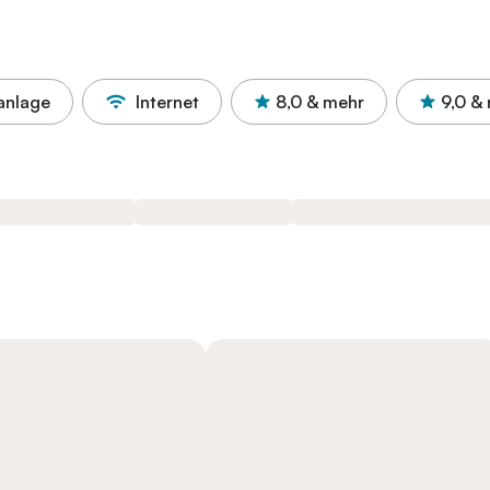
anlage
Internet
8,0
& mehr
9,0
& 