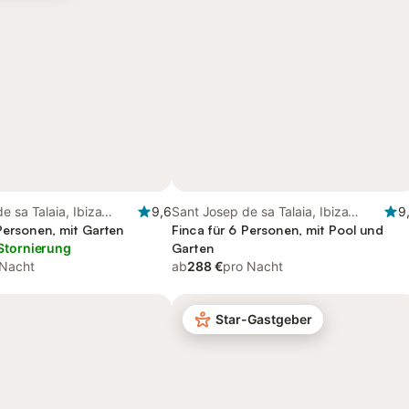
e sa Talaia, Ibiza
9,6
Sant Josep de sa Talaia, Ibiza
9
Personen, mit Garten
Süden
Finca für 6 Personen, mit Pool und
Stornierung
Garten
 Nacht
ab
288 €
pro Nacht
Star-Gastgeber