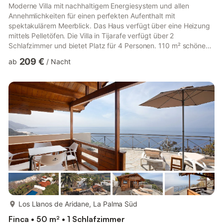
Moderne Villa mit nachhaltigem Energiesystem und allen
Annehmlichkeiten für einen perfekten Aufenthalt mit
spektakulärem Meerblick. Das Haus verfügt über eine Heizung
mittels Pelletöfen. Die Villa in Tijarafe verfügt über 2
Schlafzimmer und bietet Platz für 4 Personen. 110 m² schöne
und neu gebaute Unterkunft mit Meerblick. Sie liegt 3 km vom
209 €
ab
/
Nacht
Supermarkt, 5 km von der Stadt, 7 km vom Sandstrand, 54 km
vom Flughafen entfernt und befindet sich in einer charmanten
und ländlichen Gegend. Verfügt über Garten, Gartenmöbel,
eingezäuntes Grundstück, Terrasse, Grill, Bügeleisen, Safe,
Internetzugang,...
mehr...
Los Llanos de Aridane, La Palma Süd
Finca • 50 m² • 1 Schlafzimmer