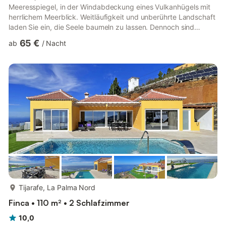
Meeresspiegel, in der Windabdeckung eines Vulkanhügels mit
herrlichem Meerblick. Weitläufigkeit und unberührte Landschaft
laden Sie ein, die Seele baumeln zu lassen. Dennoch sind
Strand, Stadt und Wanderwege nah. Das Haus eignet sich ideal
65 €
ab
/
Nacht
für Wanderer, die Urlaub abseits des Massentourismus
schätzen. Wir empfehlen das Haus für zwei Personen, aber es
ist eine Doppelschlafcouch vorhanden, sodass auch 2
Erwachsene und 2 Kinder Platz finden. • Ein Mietwagen ist
unbedingt erf...
mehr...
Tijarafe, La Palma Nord
Finca • 110 m² • 2 Schlafzimmer
10,0