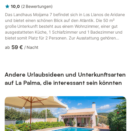
10,0
(
2
Bewertungen
)
Das Landhaus Moijama 7 befindet sich in Los Llanos de Aridane
und bietet einen schönen Blick auf den Atlantik. Die 50 m²
große Unterkunft besteht aus einem Wohnzimmer, einer gut
ausgestatteten Küche, 1 Schlafzimmer und 1 Badezimmer und
bietet somit Platz für 2 Personen. Zur Ausstattung gehören
außerdem Highspeed-WLAN (für Videoanrufe geeignet) sowie
59 €
ab
/
Nacht
ein TV. Außerdem gibt es eine gemeinsame Sauna auf der
Unterkunft. Hochstuhl und Babybett, Bügeleisen und Bügelbrett
sind vorhanden. (Bitte kontaktieren Sie den Gastgeber im
Voraus, um sie anzufordern). Dieses charmante Landhaus
verfügt über pri...
Andere Urlaubsideen und Unterkunftsarten
auf La Palma, die interessant sein könnten