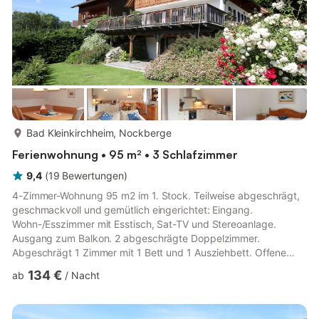
mehr...
Bad Kleinkirchheim, Nockberge
Ferienwohnung • 95 m² • 3 Schlafzimmer
9,4
(
19
Bewertungen
)
4-Zimmer-Wohnung 95 m2 im 1. Stock. Teilweise abgeschrägt,
geschmackvoll und gemütlich eingerichtet: Eingang.
Wohn-/Esszimmer mit Esstisch, Sat-TV und Stereoanlage.
Ausgang zum Balkon. 2 abgeschrägte Doppelzimmer.
Abgeschrägt 1 Zimmer mit 1 Bett und 1 Ausziehbett. Offene
Küche (Backofen, Geschirrspüler, 4 Glaskeramikplatten,
134 €
ab
/
Nacht
Toaster, Wasserkocher, Tiefkühler, elektrische Kaffeemaschine,
Kapseln für die Kaffeemaschine (Nespresso) extra). Dusche,
sep. WC. Balkon 6 m2. Sehr schöne Panoramasicht auf die