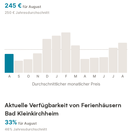
245 €
für August
250 €
Jahresdurchschnitt
A
S
O
N
D
J
F
M
A
M
J
J
A
Durchschnittlicher monatlicher Preis
Aktuelle Verfügbarkeit von Ferienhäusern
Bad Kleinkirchheim
33%
für August
46%
Jahresdurchschnitt