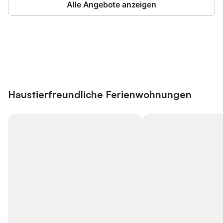
Alle Angebote anzeigen
Jetzt anmelden und bis zu 10% bei
Anmelden
vielen Unterkünften sparen.
Haustierfreundliche Ferienwohnungen