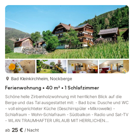
Möglichkeiten, aktiv zu sein oder einfach nur zu entspannen.
Wanderwege, Skipisten, Thermen und Kuranlagen – alles liegt
ganz in der Nähe unserer Appartements und ist bequem zu Fuß
erreichbar. Appartementvermittlung Reichl bi...
mehr...
Bad Kleinkirchheim, Nockberge
Ferienwohnung • 40 m² • 1 Schlafzimmer
Schöne helle Zirbenholzwohnung mit herrllichen Blick auf die
Berge und das Tal ausgestattet mit: - Bad bzw. Dusche und WC
- voll eingerichteter Küche (Geschirrspüler +Mikrowelle) -
Schlafraum - Wohn-Schlafraum - Südbalkon - Radio und Sat-TV
- WLAN TRAUMHAFTER URLAUB MIT HERRLICHEN
AUSSICHTEN! herzlichen Dank für Ihre Anfrage – schön, dass
25 €
ab
/
Nacht
Sie in unserer herrlichen Heimat Bad Kleinkirchheim Ihre