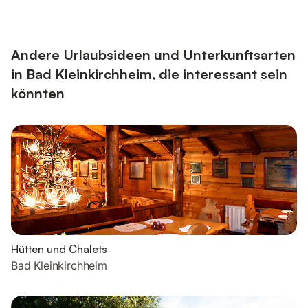
schönsten Tage im Jahr genießen wollen. Unser
Urlaubsbauernhof ist der perfekte Ausgangspunkt für einen
traumhaften Erholungsurlaub ,und da haben wir genau das
richtige Angebot für Sie. Der Gutzinger...
Andere Urlaubsideen und Unterkunftsarten
in Bad Kleinkirchheim, die interessant sein
könnten
Hütten und Chalets
Bad Kleinkirchheim