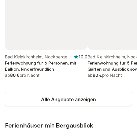
Bad Kleinkirchheim, Nockberge
10,0
Bad Kleinkirchheim, Noc
Ferienwohnung für 6 Personen, mit
Ferienwohnung für 5 Pe
Balkon, kinderfreundlich
Garten und Ausblick so
ab
80 €
pro Nacht
kinderfreundlich
ab
90 €
pro Nacht
Alle Angebote anzeigen
Ferienhäuser mit Bergausblick