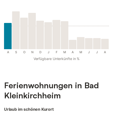
A
S
O
N
D
J
F
M
A
M
J
J
A
Verfügbare Unterkünfte in %
Ferienwohnungen in Bad
Kleinkirchheim
Urlaub im schönen Kurort