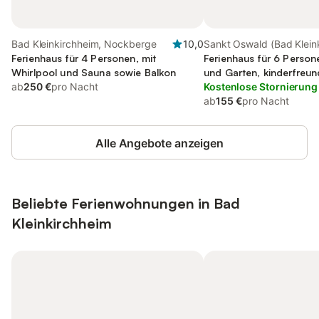
Bad Kleinkirchheim, Nockberge
10,0
Sankt Oswald (Bad Klein
Ferienhaus für 4 Personen, mit
Bad Kleinkirchheim
Ferienhaus für 6 Person
Whirlpool und Sauna sowie Balkon
und Garten, kinderfreun
ab
250 €
pro Nacht
Kostenlose Stornierung
ab
155 €
pro Nacht
Alle Angebote anzeigen
Beliebte Ferienwohnungen in Bad
Kleinkirchheim