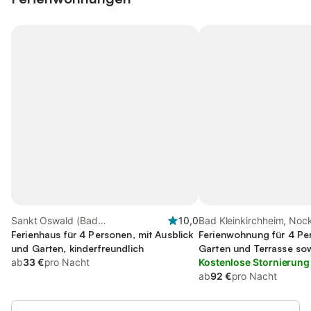
Sankt Oswald (Bad
10,0
Bad Kleinkirchheim, Noc
Kleinkirchheim), Bad
Ferienhaus für 4 Personen, mit Ausblick
Ferienwohnung für 4 Pe
Kleinkirchheim
und Garten, kinderfreundlich
Garten und Terrasse sow
ab
33 €
pro Nacht
Kostenlose Stornierung
ab
92 €
pro Nacht