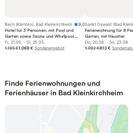
Bach (Kärnten), Bad Kleinkirchheim
9,0
Sankt Oswald (Bad Klein
Hotel für 3 Personen, mit Pool und
Bad Kleinkirchheim
Ferienwohnung für 8 Pe
Garten sowie Sauna und Whirlpool,
Garten, mit Haustier
kinderfreundlich
Fr, 21.05. - Di, 25.05.
Do, 20.08. - So, 23.08.
1.165 €
1.069 €
·
Sonderangebot
1.092 €
813 €
·
Sonderrab
Finde Ferienwohnungen und
Ferienhäuser in Bad Kleinkirchheim