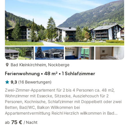
Berge, die Skipiste und die Ortschaft. Zur Verfügung: Babybett.
Internet (WLAN, gratis). Bit...
mehr...
Bad Kleinkirchheim, Nockberge
Ferienwohnung • 48 m² • 1 Schlafzimmer
9,3
(
16
Bewertungen
)
Zwei-Zimmer-Appartement für 2 bis 4 Personen ca. 48 m2,
Wohnzimmer mit Essecke, Sitzecke, Ausziehcouch für 2
Personen, Kochnische, Schlafzimmer mit Doppelbett oder zwei
Betten, Bad/WC, Balkon Willkommen bei
Appartementvermittlung Reichl Herzlich willkommen in Bad
Kleinkirchheim – Ihrem Rückzugsort zu jeder Jahreszeit! Ob
75 €
ab
/
Nacht
Sommer oder Winter: Bei uns finden Sie unzählige