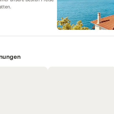
atten.
hnungen