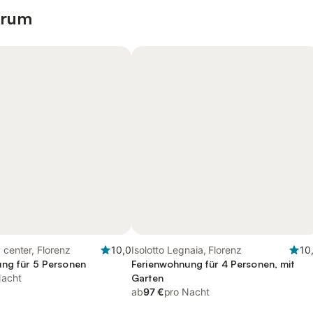
trum
 center, Florenz
10,0
Isolotto Legnaia, Florenz
10
ng für 5 Personen
Ferienwohnung für 4 Personen, mit
Nacht
Garten
ab
97 €
pro Nacht