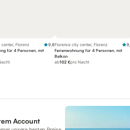
 center, Florenz
9,8
Florence city center, Florenz
9
ng für 4 Personen, mit
Ferienwohnung für 4 Personen, mit
Balkon
Nacht
ab
102 €
pro Nacht
hrem Account
mmer unsere besten Preise