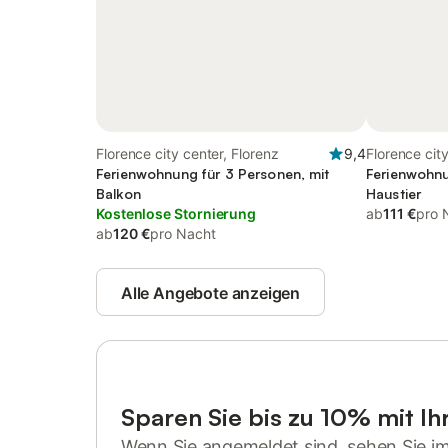
Florence city center, Florenz
9,4
Florence city
Ferienwohnung für 3 Personen, mit
Ferienwohnu
Balkon
Haustier
Kostenlose Stornierung
ab
111 €
pro 
ab
120 €
pro Nacht
Alle Angebote anzeigen
Sparen Sie bis zu 10% mit I
Wenn Sie angemeldet sind, sehen Sie i