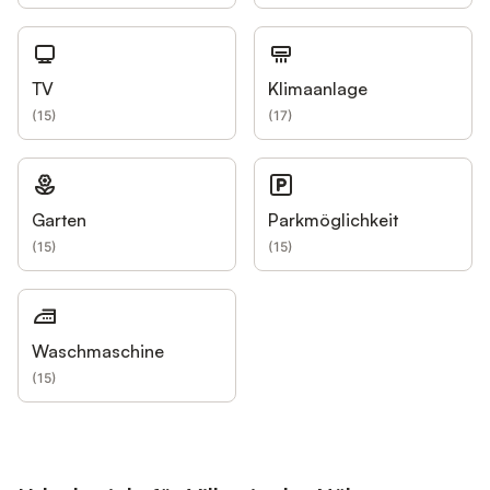
TV
Klimaanlage
(
15
)
(
17
)
Garten
Parkmöglichkeit
(
15
)
(
15
)
Waschmaschine
(
15
)