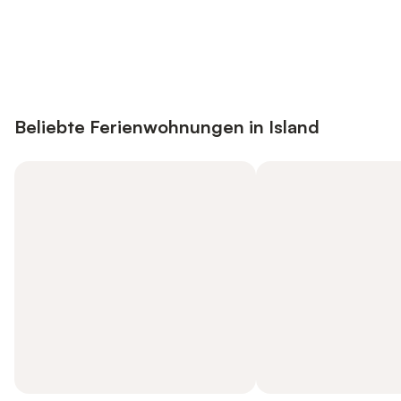
Jetzt anmelden und bis zu 10% bei
Anmelden
vielen Unterkünften sparen.
Beliebte Ferienwohnungen in Island