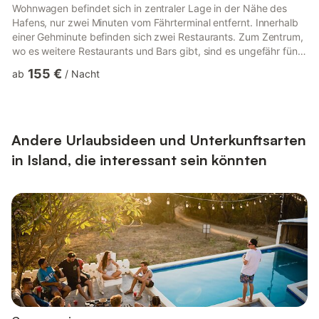
Wohnwagen befindet sich in zentraler Lage in der Nähe des
Hafens, nur zwei Minuten vom Fährterminal entfernt. Innerhalb
einer Gehminute befinden sich zwei Restaurants. Zum Zentrum,
wo es weitere Restaurants und Bars gibt, sind es ungefähr fünf
Minuten. Kostenlose Parkplätze befinden sich direkt an der
155 €
ab
/
Nacht
Unterkunft. Es gibt auch einen Garten mit einer Terrasse. Ein
eigenes Bad und eine Waschmaschine befinden sich im
Nebengebäude. Abenteuer erwarten Sie in diesem
bezaubernden Kurzurlaub im Landhausstil, perfekt für
Reisende, die einen ...
Andere Urlaubsideen und Unterkunftsarten
in Island, die interessant sein könnten