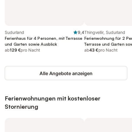
Sudurland
9,4
Thingvellir, Sudurland
Ferienhaus für 4 Personen, mit Terrasse
Ferienwohnung für 2 Pe
und Garten sowie Ausblick
Terrasse und Garten so
ab
129 €
pro Nacht
Ausblick
ab
43 €
pro Nacht
Alle Angebote anzeigen
Ferienwohnungen mit kostenloser
Stornierung