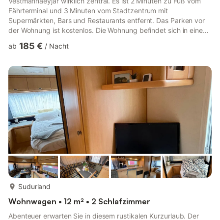
Vestmannaeyjar wirklich zentral. Es ist 2 Minuten zu Fuß vom
Fährterminal und 3 Minuten vom Stadtzentrum mit
Supermärkten, Bars und Restaurants entfernt. Das Parken vor
der Wohnung ist kostenlos. Die Wohnung befindet sich in einem
Nebengebäude des Eigentümerhauses. Die nächste
185 €
ab
/
Nacht
Papageientaucherkolonie ist etwa 20 Minuten zu Fuß entfernt.
Wir bieten auch Führungen durch Papageientaucher und
Wildtiere an. Andere Dinge, die es zu beachten gilt HG-
00017121 Das Apartment befindet sich in idealer Lage im
Hafen- und Industriegebiet von Ves...
mehr...
Sudurland
Wohnwagen • 12 m² • 2 Schlafzimmer
Abenteuer erwarten Sie in diesem rustikalen Kurzurlaub. Der