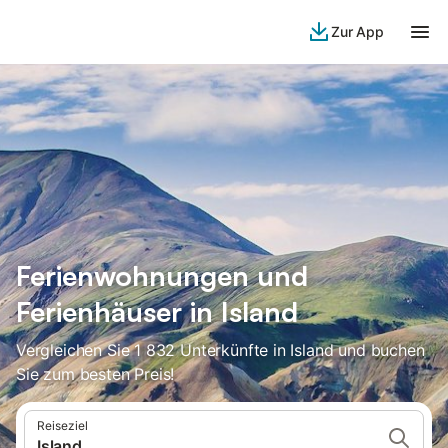
Zur App
Ferienwohnungen und
Ferienhäuser in Island
Vergleichen Sie 1 832 Unterkünfte in Island und buchen
Sie zum besten Preis!
Reiseziel
Island