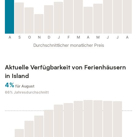
A
S
O
N
D
J
F
M
A
M
J
J
A
Durchschnittlicher monatlicher Preis
Aktuelle Verfügbarkeit von Ferienhäusern
in Island
4%
für August
66%
Jahresdurchschnitt