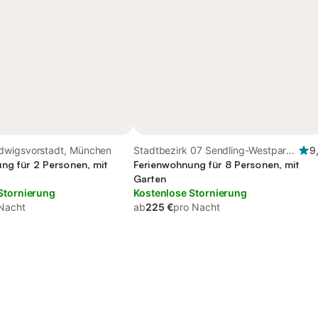
dwigsvorstadt, München
Stadtbezirk 07 Sendling-Westpark,
9
ng für 2 Personen, mit
München
Ferienwohnung für 8 Personen, mit
Garten
Stornierung
Kostenlose Stornierung
Nacht
ab
225 €
pro Nacht