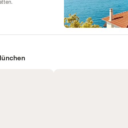
atten.
München