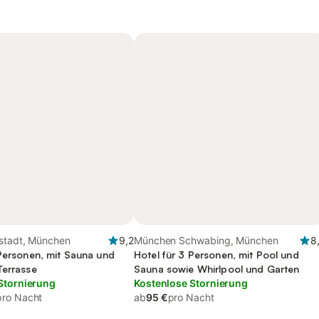
stadt, München
9,2
München Schwabing, München
8
 Personen, mit Sauna und
Hotel für 3 Personen, mit Pool und
Terrasse
Sauna sowie Whirlpool und Garten
Stornierung
Kostenlose Stornierung
pro Nacht
ab
95 €
pro Nacht