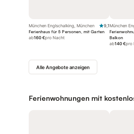
München Englschalking, München
9,1
München Eng
Ferienhaus für 5 Personen, mit Garten
Ferienwohnu
ab
160 €
pro Nacht
Balkon
ab
140 €
pro
Alle Angebote anzeigen
Ferienwohnungen mit kostenlo