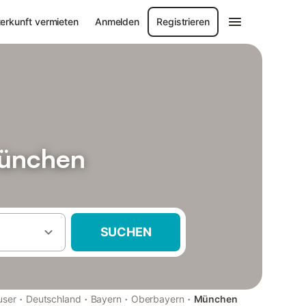
erkunft vermieten
Anmelden
Registrieren
München
SUCHEN
·
·
·
·
user
Deutschland
Bayern
Oberbayern
München