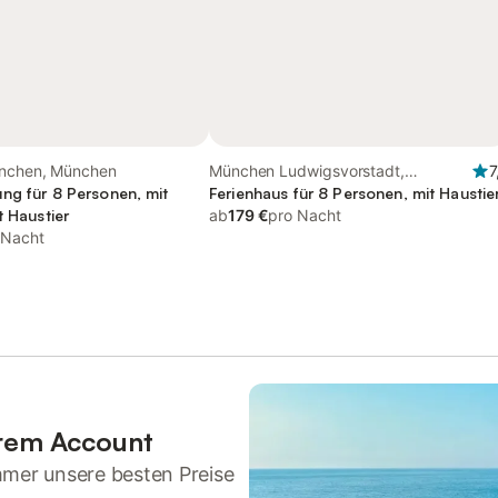
ünchen, München
München Ludwigsvorstadt,
7
ng für 8 Personen, mit
München
Ferienhaus für 8 Personen, mit Haustie
t Haustier
ab
179 €
pro Nacht
 Nacht
hrem Account
mmer unsere besten Preise