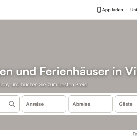
App laden
Unt
n und Ferienhäuser in V
Vichy und buchen Sie zum besten Preis!
Anreise
Abreise
Gäste
Fe