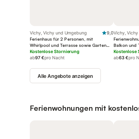
Vichy, Vichy und Umgebung
9,0
Vichy, Vich
Ferienhaus für 2 Personen, mit
Ferienwohnu
Whirlpool und Terrasse sowie Garten
Balkon und 
und Ausblick
Kostenlose Stornierung
Kostenlose 
ab
97 €
pro Nacht
ab
63 €
pro 
Alle Angebote anzeigen
Ferienwohnungen mit kostenlo