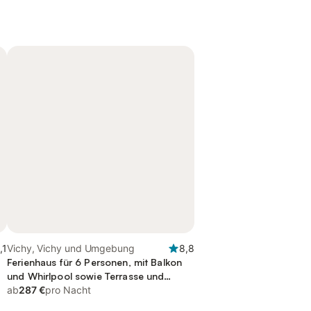
,1
Vichy, Vichy und Umgebung
8,8
Ferienhaus für 6 Personen, mit Balkon
und Whirlpool sowie Terrasse und
Garten
ab
287 €
pro Nacht