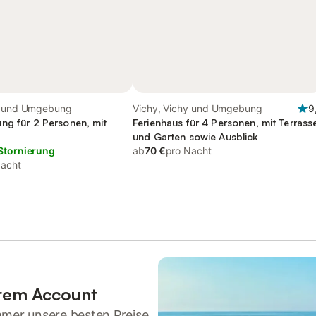
y und Umgebung
Vichy, Vichy und Umgebung
9
ng für 2 Personen, mit
Ferienhaus für 4 Personen, mit Terrass
und Garten sowie Ausblick
Stornierung
ab
70 €
pro Nacht
Nacht
hrem Account
mmer unsere besten Preise