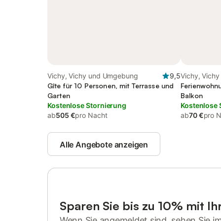
Vichy, Vichy und Umgebung
9,5
Vichy, Vich
Gîte für 10 Personen, mit Terrasse und
Ferienwohnu
Garten
Balkon
Kostenlose Stornierung
Kostenlose 
ab
505 €
pro Nacht
ab
70 €
pro 
Alle Angebote anzeigen
Sparen Sie bis zu 10% mit I
Wenn Sie angemeldet sind, sehen Sie i