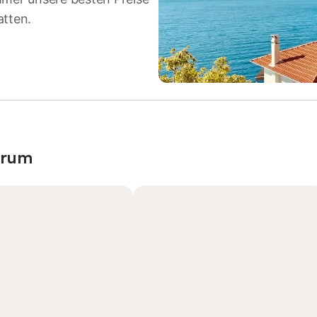
atten.
trum