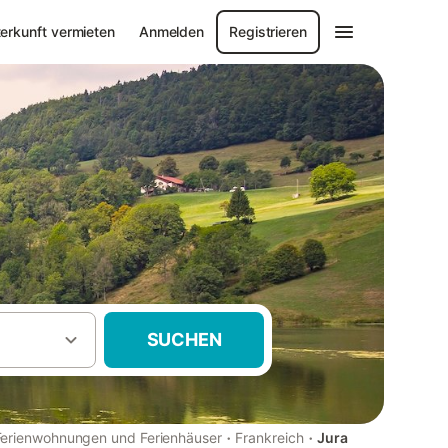
erkunft vermieten
Anmelden
Registrieren
SUCHEN
·
·
Ferienwohnungen und Ferienhäuser
Frankreich
Jura