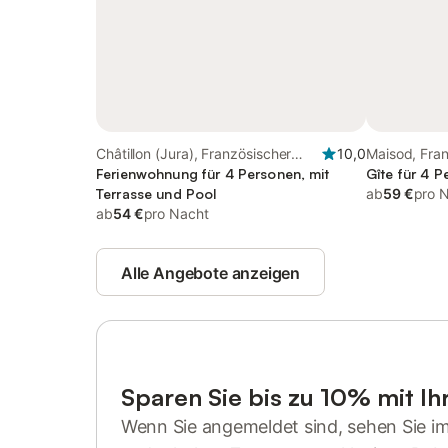
Châtillon (Jura), Französischer
10,0
Maisod, Fran
Jura
Ferienwohnung für 4 Personen, mit
Gîte für 4 P
Terrasse und Pool
ab
59 €
pro 
ab
54 €
pro Nacht
Alle Angebote anzeigen
Sparen Sie bis zu 10% mit I
Wenn Sie angemeldet sind, sehen Sie i