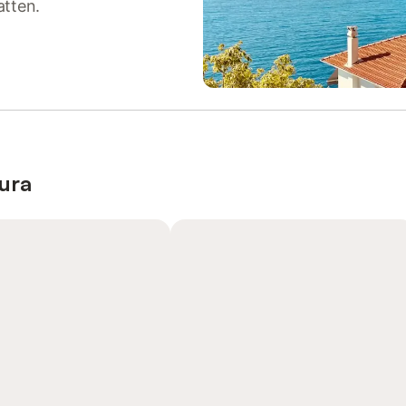
atten.
ura