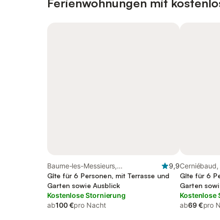
Ferienwohnungen mit kostenlo
Baume-les-Messieurs,
9,9
Cerniébaud,
Französischer Jura
Gîte für 6 Personen, mit Terrasse und
Gîte für 6 P
Garten sowie Ausblick
Garten sowi
Kostenlose Stornierung
Kostenlose 
ab
100 €
pro Nacht
ab
69 €
pro 