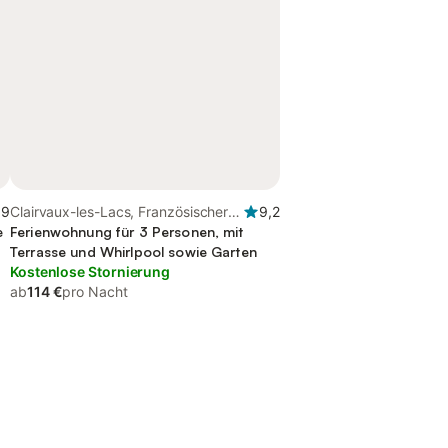
,9
Clairvaux-les-Lacs, Französischer
9,2
e
Jura
Ferienwohnung für 3 Personen, mit
Terrasse und Whirlpool sowie Garten
Kostenlose Stornierung
ab
114 €
pro Nacht