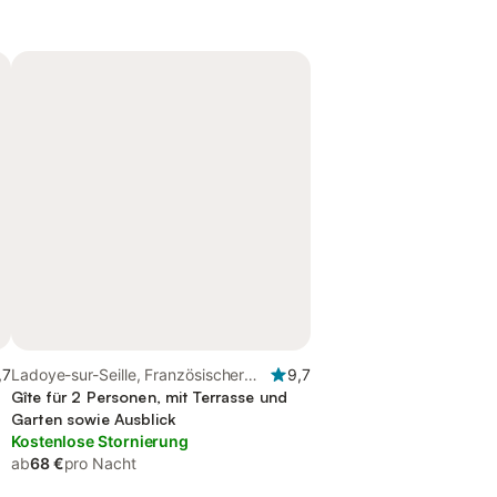
,7
Ladoye-sur-Seille, Französischer
9,7
Jura
Gîte für 2 Personen, mit Terrasse und
Garten sowie Ausblick
Kostenlose Stornierung
ab
68 €
pro Nacht