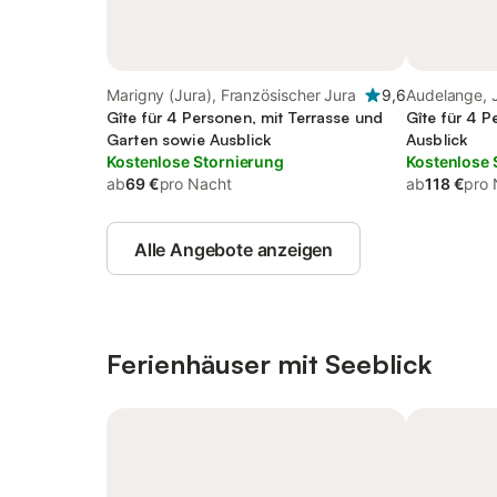
Marigny (Jura), Französischer Jura
9,6
Audelange, 
Gîte für 4 Personen, mit Terrasse und
Gîte für 4 P
Garten sowie Ausblick
Ausblick
Kostenlose Stornierung
Kostenlose 
ab
69 €
pro Nacht
ab
118 €
pro 
Alle Angebote anzeigen
Ferienhäuser mit Seeblick