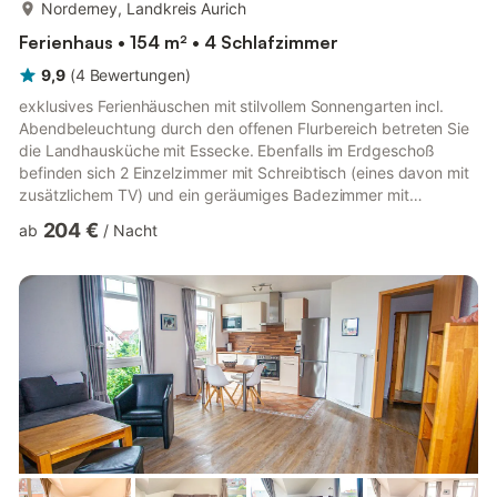
mehr...
Norderney, Landkreis Aurich
Ferienhaus • 154 m² • 4 Schlafzimmer
9,9
(
4
Bewertungen
)
exklusives Ferienhäuschen mit stilvollem Sonnengarten incl.
Abendbeleuchtung durch den offenen Flurbereich betreten Sie
die Landhausküche mit Essecke. Ebenfalls im Erdgeschoß
befinden sich 2 Einzelzimmer mit Schreibtisch (eines davon mit
zusätzlichem TV) und ein geräumiges Badezimmer mit
Badewanne, Dusche, WC und Doppelwaschbecken. Über das
204 €
ab
/
Nacht
Wohnzimmer betreten Sie die Sonnenterrasse mit Blick in den
ganzjährig gepflegten Ziergarten. In der 1. Etage des
Häuschens liegen 2 weitere Schlafzimmer mit zusätzlichem TV
(eines mit Doppel-und eines mit Einzelbett). Beide haben jeweils
einen direkten ...