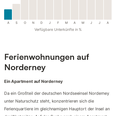
A
S
O
N
D
J
F
M
A
M
J
J
A
Verfügbare Unterkünfte in %
Ferienwohnungen auf
Norderney
Ein Apartment auf Norderney
Da ein Großteil der deutschen Nordseeinsel Norderney
unter Naturschutz steht, konzentrieren sich die
Ferienquartiere im gleichnamigen Hauptort der Insel an