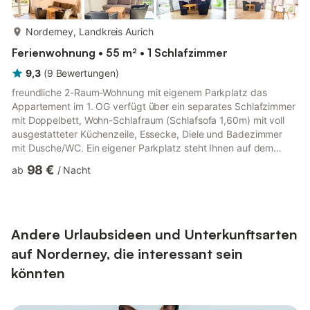
mehr...
Norderney, Landkreis Aurich
Ferienwohnung • 55 m² • 1 Schlafzimmer
9,3
(
9
Bewertungen
)
freundliche 2-Raum-Wohnung mit eigenem Parkplatz das
Appartement im 1. OG verfügt über ein separates Schlafzimmer
mit Doppelbett, Wohn-Schlafraum (Schlafsofa 1,60m) mit voll
ausgestatteter Küchenzeile, Essecke, Diele und Badezimmer
mit Dusche/WC. Ein eigener Parkplatz steht Ihnen auf dem
Grundstück zur Verfügung. Der Sonnenhof befindet sich in der
98 €
ab
/
Nacht
Nordhelmsiedlung Norderneys. Im Haus befinden sich 4 weitere
Ferienwohnungen.
Andere Urlaubsideen und Unterkunftsarten
auf Norderney, die interessant sein
könnten