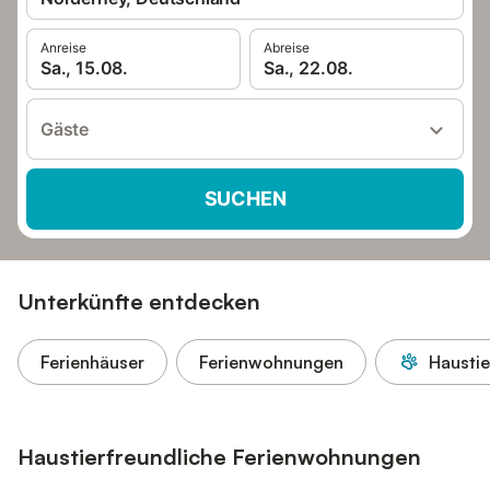
Anreise
Abreise
Sa., 15.08.
Sa., 22.08.
Gäste
SUCHEN
Unterkünfte entdecken
Ferienhäuser
Ferienwohnungen
Haustie
Haustierfreundliche Ferienwohnungen