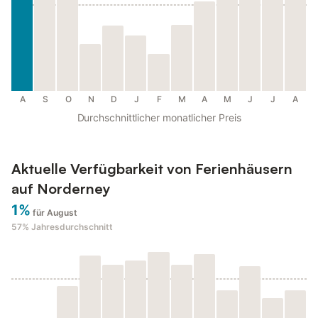
A
S
O
N
D
J
F
M
A
M
J
J
A
Durchschnittlicher monatlicher Preis
Aktuelle Verfügbarkeit von Ferienhäusern
auf Norderney
1%
für August
57%
Jahresdurchschnitt