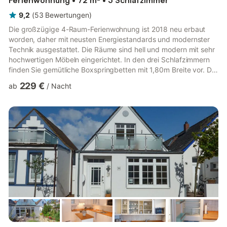
Ferienwohnung • 72 m² • 3 Schlafzimmer
9,2
(
53
Bewertungen
)
Die großzügige 4-Raum-Ferienwohnung ist 2018 neu erbaut
worden, daher mit neusten Energiestandards und modernster
Technik ausgestattet. Die Räume sind hell und modern mit sehr
hochwertigen Möbeln eingerichtet. In den drei Schlafzimmern
finden Sie gemütliche Boxspringbetten mit 1,80m Breite vor. Der
Wohn-/Essbereich besticht durch eine hochwertige
229 €
ab
/
Nacht
Einbauküche, hohe Fensterfronten sowie noblen Gas-Kamin, der
gemütliche Abende im Kreise der Liebsten ermöglicht. Durch
eine Treppe im Wohnbereich erreichen Sie das separate,
komfortable Schlafzimmer im Dachgeschoß (volle Stehhöhe),
welches ein eig...