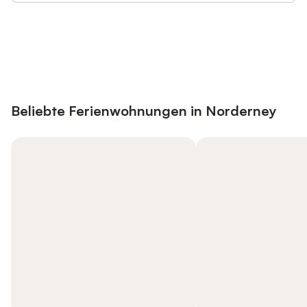
Jetzt anmelden und bis zu 10% bei
Anmelden
vielen Unterkünften sparen.
Beliebte Ferienwohnungen in Norderney