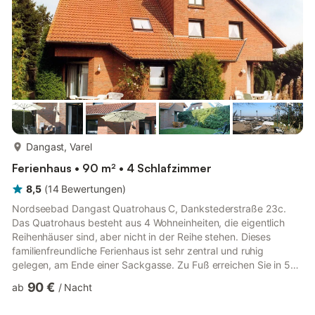
mehr...
Dangast, Varel
Ferienhaus • 90 m² • 4 Schlafzimmer
8,5
(
14
Bewertungen
)
Nordseebad Dangast Quatrohaus C, Dankstederstraße 23c.
Das Quatrohaus besteht aus 4 Wohneinheiten, die eigentlich
Reihenhäuser sind, aber nicht in der Reihe stehen. Dieses
familienfreundliche Ferienhaus ist sehr zentral und ruhig
gelegen, am Ende einer Sackgasse. Zu Fuß erreichen Sie in 5
Minuten den Strand, Restaurants, Kaffees, das
90 €
ab
/
Nacht
Meerwasserquellbad, den kleinen Supermarkt, sowie
Kinderspielplätze usw. Dieses familienfreundliche Ferienhaus ist