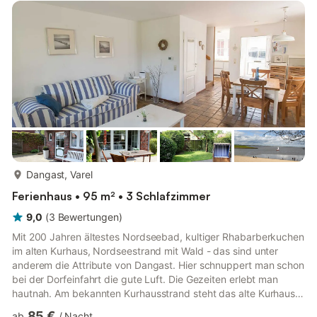
sehr zentral und trotzdem ruhig gelegen, am Ende einer
Sackgasse. Zu Fuß erreichen Sie in 5 Minuten den Strand, das
Meerwasserquellbad, die Touris...
mehr...
Dangast, Varel
Ferienhaus • 95 m² • 3 Schlafzimmer
9,0
(
3
Bewertungen
)
Mit 200 Jahren ältestes Nordseebad, kultiger Rhabarberkuchen
im alten Kurhaus, Nordseestrand mit Wald - das sind unter
anderem die Attribute von Dangast. Hier schnuppert man schon
bei der Dorfeinfahrt die gute Luft. Die Gezeiten erlebt man
hautnah. Am bekannten Kurhausstrand steht das alte Kurhaus.
Mit seiner Wochenendgastronomie und dem nahen Heimathafen
85 €
ab
/
Nacht