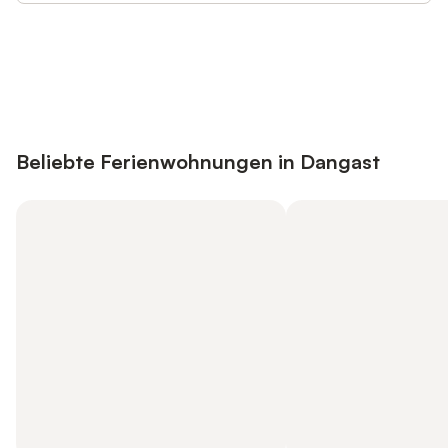
Jetzt anmelden und bis zu 10% bei
Anmelden
vielen Unterkünften sparen.
Beliebte Ferienwohnungen in Dangast