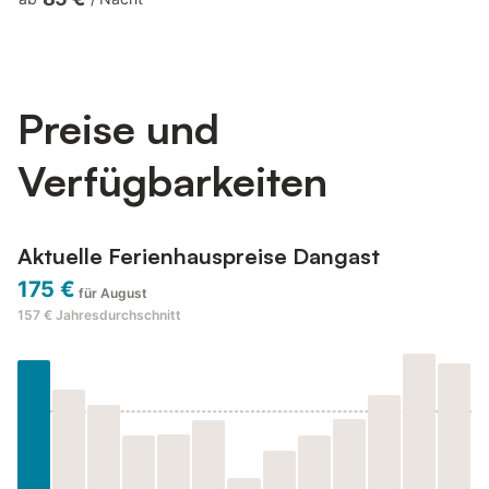
des Ausflugsschiffes Jantje von Dangast, das Ausflüge auf den
Jadebusen anbietet, erfreut sich das Dorf Dangast großer
Beliebtheit. Genießen Sie den Aufenthalt in unserer Strandperle!
Strandnahes Eck-Ferienhaus, ruhig gelegen, 95 m², drei ...
Preise und
Verfügbarkeiten
Aktuelle Ferienhauspreise Dangast
175 €
für August
157 €
Jahresdurchschnitt