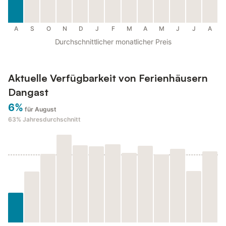
A
S
O
N
D
J
F
M
A
M
J
J
A
Durchschnittlicher monatlicher Preis
Aktuelle Verfügbarkeit von Ferienhäusern
Dangast
6%
für August
63%
Jahresdurchschnitt