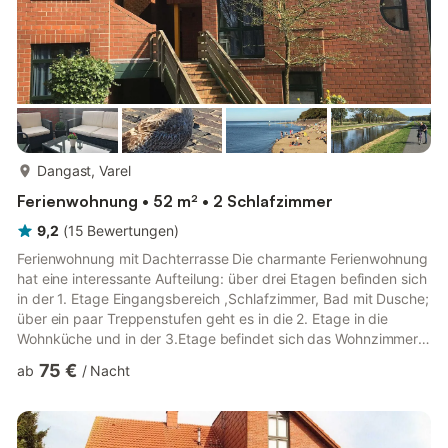
mehr...
Dangast, Varel
Ferienwohnung • 52 m² • 2 Schlafzimmer
9,2
(
15
Bewertungen
)
Ferienwohnung mit Dachterrasse Die charmante Ferienwohnung
hat eine interessante Aufteilung: über drei Etagen befinden sich
in der 1. Etage Eingangsbereich ,Schlafzimmer, Bad mit Dusche;
über ein paar Treppenstufen geht es in die 2. Etage in die
Wohnküche und in der 3.Etage befindet sich das Wohnzimmer
mit großzügiger Dachterrasse. Auf halber Höhe befindet sich
75 €
ab
/
Nacht
für 1-2 Kinder (ab 6 J) eine Schlafkoje mit einem Bett
(1,40×2m).Die Kinder lieben dieses kleine erhöhte Zimmer mit
einem Aufgang wie zu einem Hochbett.Für kleinere Kinder stelle
ich gerne ein Gästebett oder Kinderbett mit ins Eltern...