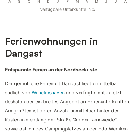
A
S
O
N
D
J
F
M
A
M
J
J
A
Verfügbare Unterkünfte in %
Ferienwohnungen in
Dangast
Entspannte Ferien an der Nordseeküste
Der gemütliche Ferienort Dangast liegt unmittelbar
südlich von
Wilhelmshaven
und verfügt nicht zuletzt
deshalb über ein breites Angebot an Ferienunterkünften.
Am größten ist deren Anzahl unmittelbar hinter der
Küstenlinie entlang der Straße "An der Rennweide"
sowie östlich des Campingplatzes an der Edo-Wemken-