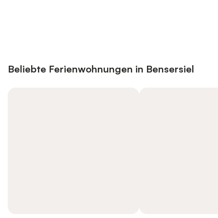
Jetzt anmelden und bis zu 10% bei
Anmelden
vielen Unterkünften sparen.
Beliebte Ferienwohnungen in Bensersiel