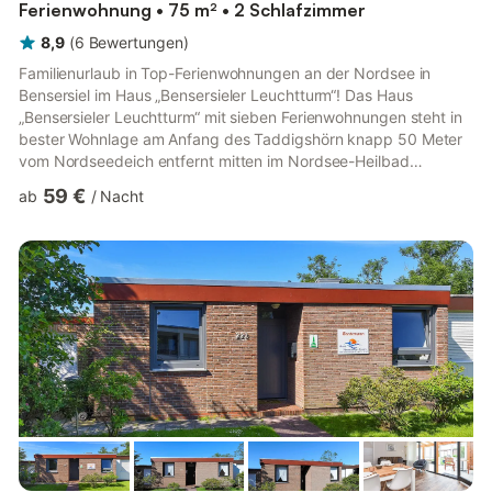
Ferienwohnung • 75 m² • 2 Schlafzimmer
8,9
(
6
Bewertungen
)
Familienurlaub in Top-Ferienwohnungen an der Nordsee in
Bensersiel im Haus „Bensersieler Leuchtturm“! Das Haus
„Bensersieler Leuchtturm“ mit sieben Ferienwohnungen steht in
bester Wohnlage am Anfang des Taddigshörn knapp 50 Meter
vom Nordseedeich entfernt mitten im Nordsee-Heilbad
Bensersiel. Bensersiel liegt direkt am einzigartigen
59 €
ab
/
Nacht
Naturschauspiel „Nationalpark Niedersächsisches Wattenmeer“,
seit 2009 „UNESCO-Weltnaturerbe“. Das Haus „Bensersieler
Leuchtturm“ wurde im Jahr 2014 neu gebaut und wird seit
Anfang 2015 vermietet. Die sieben Ferienwohnungen im
„Bensersieler Leuchtturm“ in Bens...