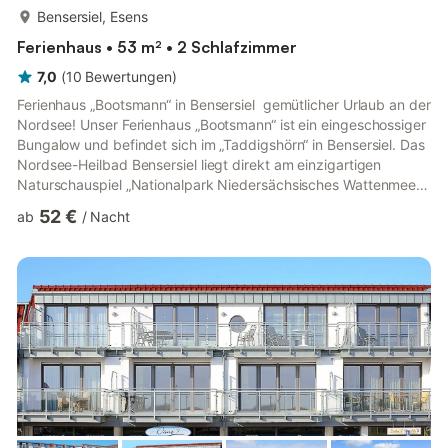
mehr...
Bensersiel, Esens
Ferienhaus • 53 m² • 2 Schlafzimmer
7,0
(
10
Bewertungen
)
Ferienhaus „Bootsmann“ in Bensersiel  gemütlicher Urlaub an der
Nordsee! Unser Ferienhaus „Bootsmann“ ist ein eingeschossiger
Bungalow und befindet sich im „Taddigshörn“ in Bensersiel. Das
Nordsee-Heilbad Bensersiel liegt direkt am einzigartigen
Naturschauspiel „Nationalpark Niedersächsisches Wattenmeer“,
seit 2009 „UNESCO-Weltnaturerbe“. Nur wenige Meter sind es
52 €
ab
/
Nacht
zu Fuß zum Strand mit „Strandportal“ und Meerwasser-Freibad
mit Riesenrutsche, oder zur Badelandschaft „Sonneninsel“. Der
„Taddigshörn“ ist eine ruhige Feriensiedlung mitten im Nordsee-
Heilbad Bensersiel, die extra so geplant wu...