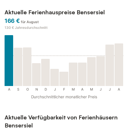
Aktuelle Ferienhauspreise Bensersiel
166 €
für August
130 €
Jahresdurchschnitt
A
S
O
N
D
J
F
M
A
M
J
J
A
Durchschnittlicher monatlicher Preis
Aktuelle Verfügbarkeit von Ferienhäusern
Bensersiel