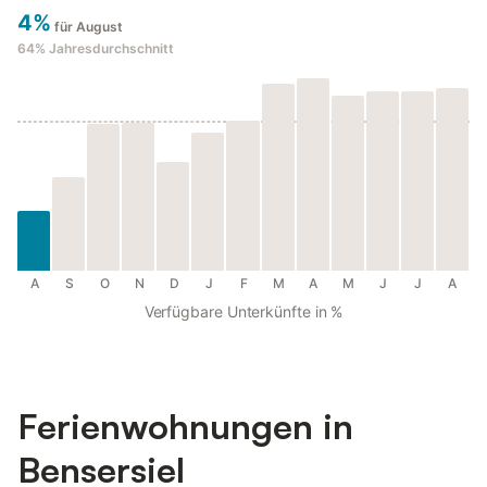
4%
für August
64%
Jahresdurchschnitt
A
S
O
N
D
J
F
M
A
M
J
J
A
Verfügbare Unterkünfte in %
Ferienwohnungen in
Bensersiel