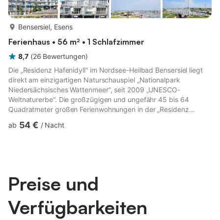
mehr...
Bensersiel, Esens
Ferienhaus • 56 m² • 1 Schlafzimmer
8,7
(
26
Bewertungen
)
Die „Residenz Hafenidyll“ im Nordsee-Heilbad Bensersiel liegt
direkt am einzigartigen Naturschauspiel „Nationalpark
Niedersächsisches Wattenmeer“, seit 2009 „UNESCO-
Weltnaturerbe“. Die großzügigen und ungefähr 45 bis 64
Quadratmeter großen Ferienwohnungen in der „Residenz
Hafenidyll“ für eine bis zwei Personen oder für eine bis vier
54 €
ab
/
Nacht
Personen sind auf sehr hohem Standard, gemütlich-modern,
sehr komfortabel und freundlich eingerichtet und gestaltet
sowie technisch auf hervorragendem Stand ausgerüstet. Die
„Residenz Hafenidyll“ liegt direkt hinter dem Deich, unmittelbar
am Hafen. Kürzer bis ...
Preise und
Verfügbarkeiten