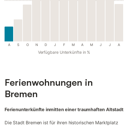
A
S
O
N
D
J
F
M
A
M
J
J
A
Verfügbare Unterkünfte in %
Ferienwohnungen in
Bremen
Ferienunterkünfte inmitten einer traumhaften Altstadt
Die Stadt Bremen ist für ihren historischen Marktplatz