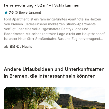
Ferienwohnung • 52 m² • 1 Schlafzimmer
7,6
(
5
Bewertungen
)
Ford Apartment ist ein familiengeführtes Aparthotel im Herzen
von Bremen. Jedes unserer möblierten Studio-Apartments
verfügt über eine voll ausgestattete Pantryküche und
Badezimmer. Mit seiner zentralen Lage direkt am Hauptbahnhof
ist unser Haus über Straßenbahn, Bus und Zug hervorragend
angebunden: Der ideale Ausgangspunkt, um die Hansestadt
98 €
ab
/
Nacht
von Ihrem Apartment in Bremen zu erleben  geschäftlich oder
privat. Unser Apartment Angebot reicht von kompakten 18,5 m²
Studios über komfortable 30 m² Apartments bis zur
geräumigen 52 m² Familienwohnung. Ford Apartment liegt im
Herzen von Bremen. Mit...
Andere Urlaubsideen und Unterkunftsarten
in Bremen, die interessant sein könnten