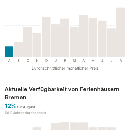
A
S
O
N
D
J
F
M
A
M
J
J
A
Durchschnittlicher monatlicher Preis
Aktuelle Verfügbarkeit von Ferienhäusern
Bremen
12%
für August
56%
Jahresdurchschnitt