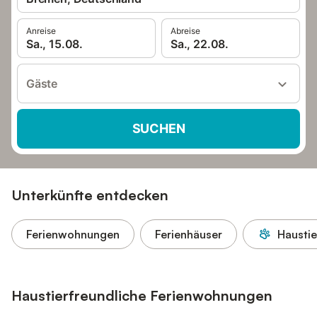
Anreise
Abreise
Sa., 15.08.
Sa., 22.08.
Gäste
SUCHEN
Unterkünfte entdecken
Ferienwohnungen
Ferienhäuser
Haustie
Haustierfreundliche Ferienwohnungen