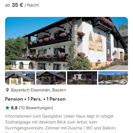
Dockkoog betragen ca. 5 km. Die Fahrzeit zur Messe Husum &
35 €
ab
/
Nacht
Congress beträgt ca. 8 Minuten. Ein großzügiger Aufenthalts-/
und Frühstücksraum (Wintergarten) steht den Gästen allgemein
zur Verfügung.Weitere Angaben: PKW-Stellplätez in begrenzter
Anzahl auf dem Grundstück, Abstellraum, keine Haustiere,
Nichtrau...
mehr...
Bayerisch Eisenstein, Bayern
Pension • 1 Pers. • 1 Person
8,8
(
10
Bewertungen
)
Informationen zum Gastgeber Unser Haus liegt in ruhiger
Südhanglage mit direktem Blick zum Arber, kein
Durchgangsverkehr, Zimmer mit Dusche / WC und Balkon.