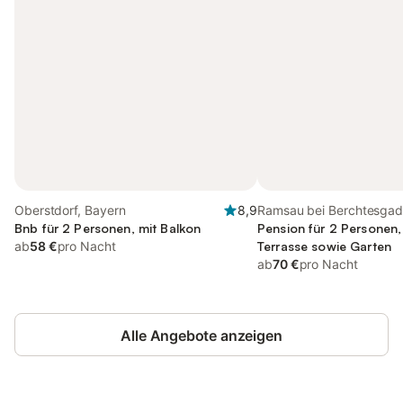
Oberstdorf, Bayern
8,9
Ramsau bei Berchtesgad
Bnb für 2 Personen, mit Balkon
Pension für 2 Personen,
ab
58 €
pro Nacht
Terrasse sowie Garten
ab
70 €
pro Nacht
Alle Angebote anzeigen
Jetzt anmelden und bis zu 10% bei