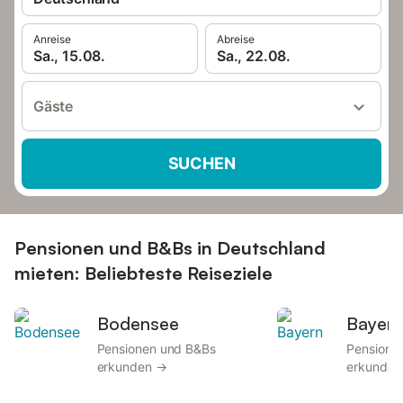
Anreise
Abreise
Sa., 15.08.
Sa., 22.08.
Gäste
SUCHEN
Pensionen und B&Bs in Deutschland
mieten: Beliebteste Reiseziele
Bodensee
Bayer
Pensionen und B&Bs
Pensione
erkunden →
erkunden