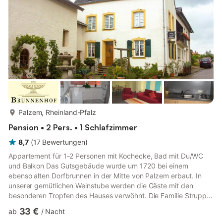
mehr...
Palzem, Rheinland-Pfalz
Pension • 2 Pers. • 1 Schlafzimmer
8,7
(
17
Bewertungen
)
Appartement für 1-2 Personen mit Kochecke, Bad mit Du/WC
und Balkon Das Gutsgebäude wurde um 1720 bei einem
ebenso alten Dorfbrunnen in der Mitte von Palzem erbaut. In
unserer gemütlichen Weinstube werden die Gäste mit den
besonderen Tropfen des Hauses verwöhnt. Die Familie Strupp
bewirtschaftet über 10 ha Weinberge nach der Philosophie
33 €
ab
/
Nacht
"Tradition und Dynamik" mit den namhaften Rebsorten wie