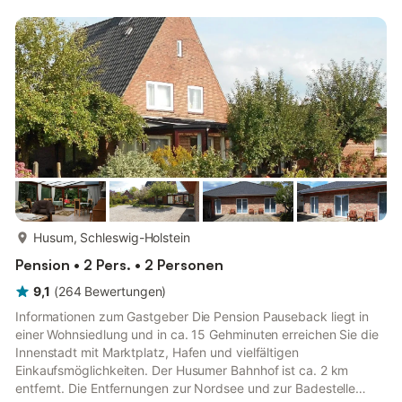
Auxerrois. Grauer Burgunder, Chardonnay, Morio-Muskat,
Rivaner und Elbling. Seit 1987 auch die Rotweinsorten Blauer
Spätburgunder, Dornfelder, Merlot und Dunkelfelder.
INKLUSIVE: PKW-Parkplatz am Haus, ...
mehr...
Husum, Schleswig-Holstein
Pension • 2 Pers. • 2 Personen
9,1
(
264
Bewertungen
)
Informationen zum Gastgeber Die Pension Pauseback liegt in
einer Wohnsiedlung und in ca. 15 Gehminuten erreichen Sie die
Innenstadt mit Marktplatz, Hafen und vielfältigen
Einkaufsmöglichkeiten. Der Husumer Bahnhof ist ca. 2 km
entfernt. Die Entfernungen zur Nordsee und zur Badestelle