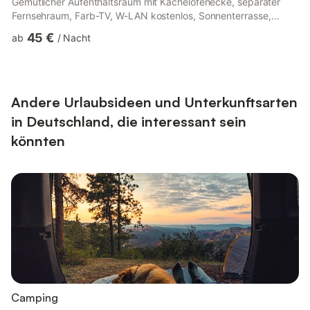
Gemütlicher Aufenthaltsraum mit Kachelofenecke, separater
Fernsehraum, Farb-TV, W-LAN kostenlos, Sonnenterrasse,
Liegewiese mit Liegestühlen, Grillplatz mit Grillhütte,
45 €
ab
/
Nacht
Tischtennis, Sauna, Solarium, Garagen, Parkplatz, Langlaufloipe
direkt am Haus ( mit Flutlicht) Kinderfreundliche
Pauschalangebote, Halbpension außer Haus möglich! Rustikal
eingerichtete Ferienwohnungen für 2-4 Personen
Konditionen/Extras Die Zahlung erfolgt vor Ort in b...
Andere Urlaubsideen und Unterkunftsarten
in Deutschland, die interessant sein
könnten
Camping