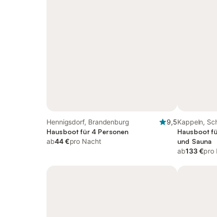
Hennigsdorf, Brandenburg
9,5
Kappeln, Sch
Hausboot für 4 Personen
Hausboot fü
ab
44 €
pro Nacht
und Sauna
ab
133 €
pro