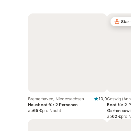
Star
Bremerhaven, Niedersachsen
10,0
Coswig (Anha
Hausboot für 2 Personen
Boot für 2 
ab
65 €
pro Nacht
Garten sowi
ab
62 €
pro 