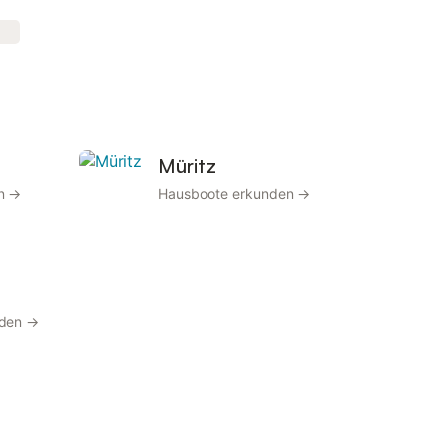
Müritz
n →
Hausboote erkunden →
nden →