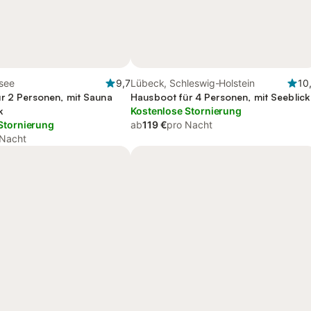
see
9,7
Lübeck, Schleswig-Holstein
10
r 2 Personen, mit Sauna
Hausboot für 4 Personen, mit Seeblick
k
Kostenlose Stornierung
Stornierung
ab
119 €
pro Nacht
 Nacht