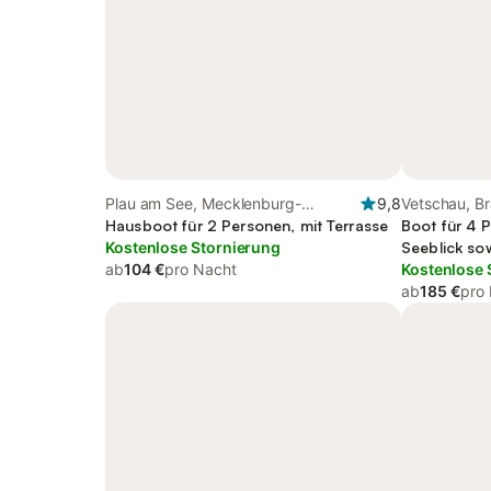
Plau am See, Mecklenburg-
9,8
Vetschau, B
Vorpommern
Hausboot für 2 Personen, mit Terrasse
Boot für 4 
Kostenlose Stornierung
Seeblick so
ab
104 €
pro Nacht
Kostenlose 
ab
185 €
pro