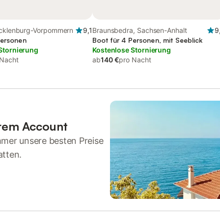
ecklenburg-Vorpommern
9,1
Braunsbedra, Sachsen-Anhalt
9
Personen
Boot für 4 Personen, mit Seeblick
Stornierung
Kostenlose Stornierung
 Nacht
ab
140 €
pro Nacht
hrem Account
mmer unsere besten Preise
atten.