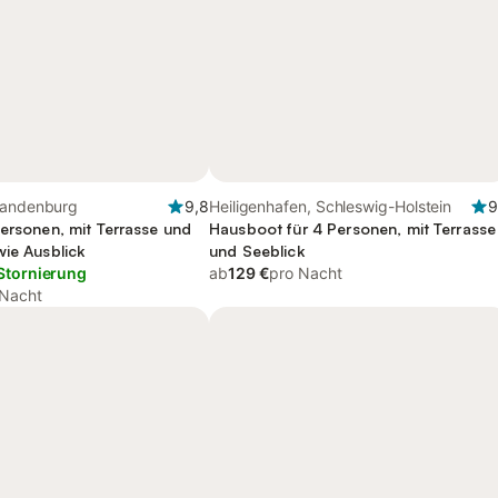
randenburg
9,8
Heiligenhafen, Schleswig-Holstein
9
Personen, mit Terrasse und
Hausboot für 4 Personen, mit Terrasse
wie Ausblick
und Seeblick
Stornierung
ab
129 €
pro Nacht
 Nacht