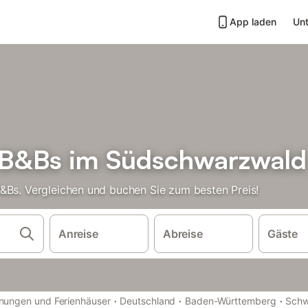
App laden
Unt
 B&Bs im Südschwarzwald
&Bs. Vergleichen und buchen Sie zum besten Preis!
Anreise
Abreise
Gäste
·
·
·
nungen und Ferienhäuser
Deutschland
Baden-Württemberg
Schw