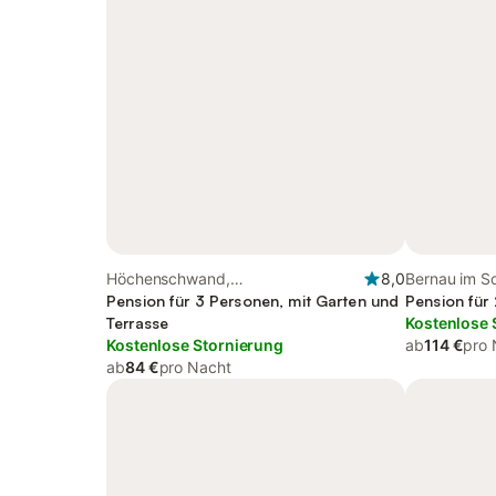
Höchenschwand,
8,0
Bernau im S
Hochschwarzwald
Pension für 3 Personen, mit Garten und
Hochschwar
Pension für
Terrasse
Kostenlose 
Kostenlose Stornierung
ab
114 €
pro 
ab
84 €
pro Nacht