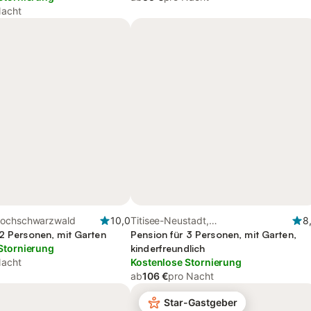
Nacht
Hochschwarzwald
10,0
Titisee-Neustadt,
8
 2 Personen, mit Garten
Hochschwarzwald
Pension für 3 Personen, mit Garten,
Stornierung
kinderfreundlich
Nacht
Kostenlose Stornierung
ab
106 €
pro Nacht
Star-Gastgeber