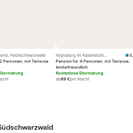
and, Hochschwarzwald
Vogtsburg im Kaiserstuhl,
8
2 Personen, mit Terrasse
Hochschwarzwald
Pension für 4 Personen, mit Terrasse,
kinderfreundlich
Stornierung
Kostenlose Stornierung
acht
ab
69 €
pro Nacht
 Südschwarzwald