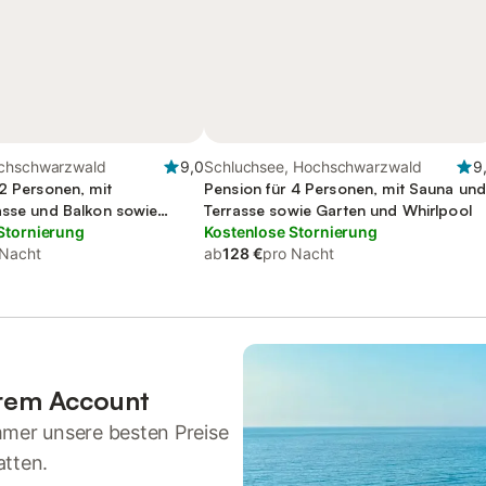
ochschwarzwald
9,0
Schluchsee, Hochschwarzwald
9
 2 Personen, mit
Pension für 4 Personen, mit Sauna un
asse und Balkon sowie
Terrasse sowie Garten und Whirlpool
ool, kinderfreundlich
Stornierung
Kostenlose Stornierung
 Nacht
ab
128 €
pro Nacht
hrem Account
mmer unsere besten Preise
atten.