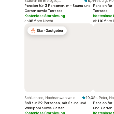
Staufen im Breisgau,
8,7
Freiburg, H
Hochschwarzwald
Pension für 3 Personen, mit Sauna und
Pension für
Garten sowie Terrasse
Terrasse
Kostenlose Stornierung
Kostenlose 
ab
95 €
pro Nacht
ab
110 €
pro 
Star-Gastgeber
Schluchsee, Hochschwarzwald
10,0
St. Peter, 
BnB für 29 Personen, mit Sauna und
Pension für 
Whirlpool sowie Garten
und Garten
Kostenlose Stornierung
Kostenlose 