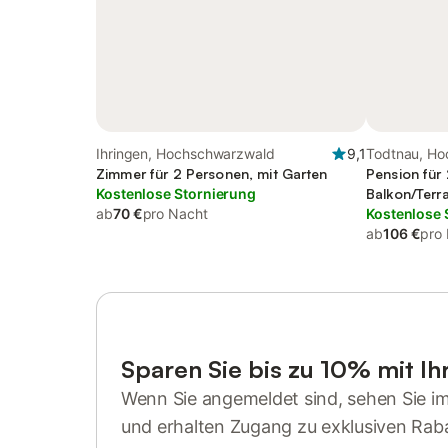
Ihringen, Hochschwarzwald
9,1
Todtnau, H
Zimmer für 2 Personen, mit Garten
Pension für
Kostenlose Stornierung
Balkon/Terr
ab
70 €
pro Nacht
Sauna und P
Kostenlose 
ab
106 €
pro
Sparen Sie bis zu 10% mit I
Wenn Sie angemeldet sind, sehen Sie i
und erhalten Zugang zu exklusiven Rab