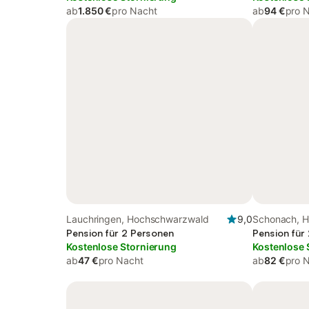
ab
1.850 €
pro Nacht
ab
94 €
pro 
Lauchringen, Hochschwarzwald
9,0
Schonach, 
Pension für 2 Personen
Pension für
Kostenlose Stornierung
Kostenlose 
ab
47 €
pro Nacht
ab
82 €
pro 