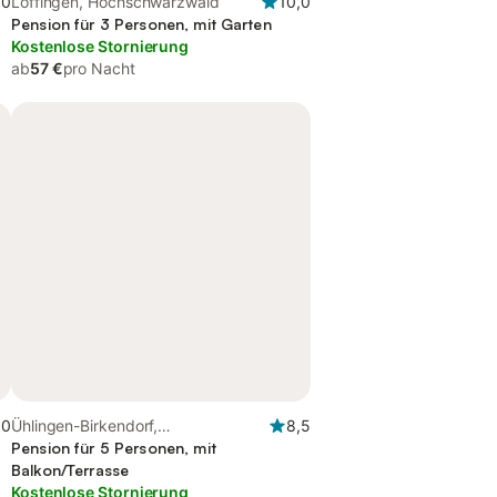
,0
Löffingen, Hochschwarzwald
10,0
Pension für 3 Personen, mit Garten
Kostenlose Stornierung
ab
57 €
pro Nacht
,0
Ühlingen-Birkendorf,
8,5
Hochschwarzwald
Pension für 5 Personen, mit
Balkon/Terrasse
Kostenlose Stornierung