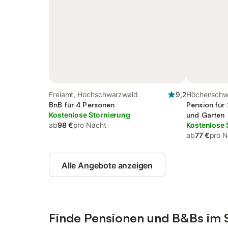
Freiamt, Hochschwarzwald
9,2
Höchenschw
BnB für 4 Personen
Pension für 
Kostenlose Stornierung
und Garten
ab
98 €
pro Nacht
Kostenlose 
ab
77 €
pro N
Alle Angebote anzeigen
Finde Pensionen und B&Bs im