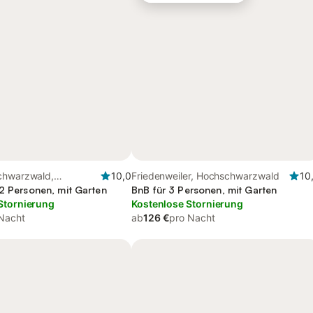
chwarzwald,
10,0
Friedenweiler, Hochschwarzwald
10
zwald
 2 Personen, mit Garten
BnB für 3 Personen, mit Garten
Stornierung
Kostenlose Stornierung
Nacht
ab
126 €
pro Nacht