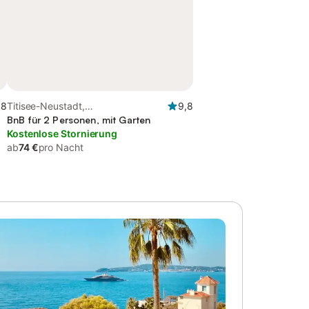
,8
Titisee-Neustadt,
9,8
d
Hochschwarzwald
BnB für 2 Personen, mit Garten
Kostenlose Stornierung
ab
74 €
pro Nacht