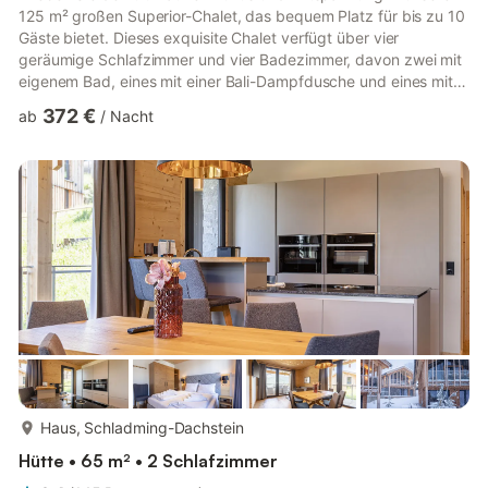
125 m² großen Superior-Chalet, das bequem Platz für bis zu 10
Gäste bietet. Dieses exquisite Chalet verfügt über vier
geräumige Schlafzimmer und vier Badezimmer, davon zwei mit
eigenem Bad, eines mit einer Bali-Dampfdusche und eines mit
einer Badewanne. Für zusätzlichen Komfort gibt es zwei
372 €
ab
/
Nacht
separate Toiletten und Haartrockner. Die bequemen Boxspring-
Doppelbetten sorgen für eine erholsame Nachtruhe, und ein
Schlafzimmer verfügt über ein Etagenbett für zusätzliche
Flexibilität. Entspannen und erholen Sie sich in der privaten
Sauna o...
mehr...
Haus, Schladming-Dachstein
Hütte • 65 m² • 2 Schlafzimmer