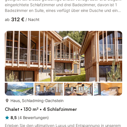
eingerichtete Schlafzimmer und drei Badezimmer, davon ist 1
Badezimmer en Suite, eines verfügt über eine Dusche und einer
privaten Sauna und das dritte Badezimmer ist mit einer Dusche
312 €
ab
/
Nacht
ausgestattet. Zwei separate Toiletten sorgen für zusätzlichen
Komfort. Jedes Schlafzimmer ist mit einem Doppelbett
ausgestattet, und ein Zimmer verfügt sowohl über ein
Doppelbett als auch über ein Etagenbett, ideal für Familien.
De...
mehr...
Haus, Schladming-Dachstein
Chalet • 130 m² • 4 Schlafzimmer
8,5
(
4
Bewertungen
)
Erleben Sie den ultimativen Luxus und Entspannung in unserem