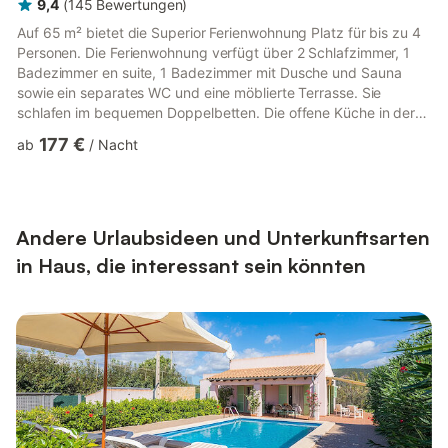
9,4
(
145
Bewertungen
)
Auf 65 m² bietet die Superior Ferienwohnung Platz für bis zu 4
Personen. Die Ferienwohnung verfügt über 2 Schlafzimmer, 1
Badezimmer en suite, 1 Badezimmer mit Dusche und Sauna
sowie ein separates WC und eine möblierte Terrasse. Sie
schlafen im bequemen Doppelbetten. Die offene Küche in der
Ferienwohnung ist voll ausgestattet: Besteck und (Koch-)
177 €
ab
/
Nacht
Geschirr sind vorhanden, ein Cerankochfeld, Backofen, ein
Geschirrspüler und ein Kühlschrank mit Gefrierfach gehören
ebenso zur Ausstattung wie Toaster, Wasserkocher und eine
Kaffeemaschine (Filtermaschine und Nespresso-
Kapselmaschine). Ein kleines...
Andere Urlaubsideen und Unterkunftsarten
in Haus, die interessant sein könnten