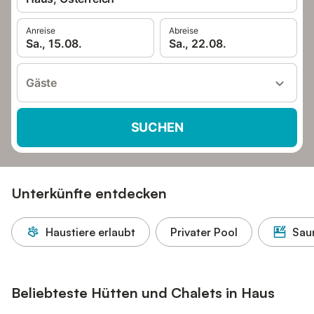
Anreise
Abreise
Sa., 15.08.
Sa., 22.08.
Gäste
SUCHEN
Unterkünfte entdecken
Haustiere erlaubt
Privater Pool
Sau
Beliebteste Hütten und Chalets in Haus