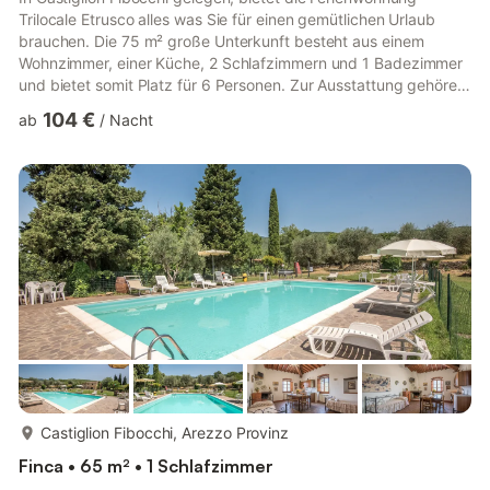
Trilocale Etrusco alles was Sie für einen gemütlichen Urlaub
brauchen. Die 75 m² große Unterkunft besteht aus einem
Wohnzimmer, einer Küche, 2 Schlafzimmern und 1 Badezimmer
und bietet somit Platz für 6 Personen. Zur Ausstattung gehören
außerdem eine Heizung, Handtücher und Bettwäsche,
104 €
ab
/
Nacht
Highspeed-WLAN (für Videoanrufe geeignet) sowie ein TV. Ein
Kinderbett ist gegen eine zusätzliche Gebühr erhältlich. Die
Unterkunft hat Zugang zu einem gemeinsamen Außenbereich
mit Pool (geöffnet von Mitte Mai bis September, bitte beachten
Sie, dass sic...
mehr...
Castiglion Fibocchi, Arezzo Provinz
Finca • 65 m² • 1 Schlafzimmer