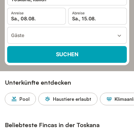
Anreise
Abreise
Sa., 08.08.
Sa., 15.08.
Gäste
SUCHEN
Unterkünfte entdecken
Pool
Haustiere erlaubt
Klimaan
Beliebteste Fincas in der Toskana