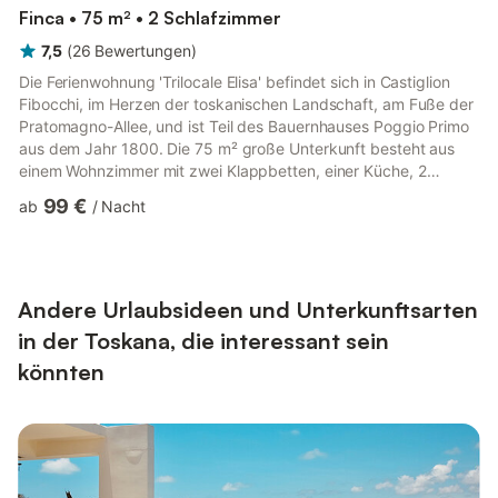
Finca • 75 m² • 2 Schlafzimmer
7,5
(
26
Bewertungen
)
Die Ferienwohnung 'Trilocale Elisa' befindet sich in Castiglion
Fibocchi, im Herzen der toskanischen Landschaft, am Fuße der
Pratomagno-Allee, und ist Teil des Bauernhauses Poggio Primo
aus dem Jahr 1800. Die 75 m² große Unterkunft besteht aus
einem Wohnzimmer mit zwei Klappbetten, einer Küche, 2
Schlafzimmern und 2 Bädern und bietet somit Platz für 6
99 €
ab
/
Nacht
Personen. Zur Ausstattung gehören außerdem Highspeed-Wi-Fi
(für Videoanrufe geeignet) und ein TV. Ein Kinderbett ist gegen
eine zusätzliche Gebühr erhältlich. Die Ferienwohnung ist Teil
der Finca Poggio Primo, einer typisch toskanischen Finca,...
Andere Urlaubsideen und Unterkunftsarten
in der Toskana, die interessant sein
könnten