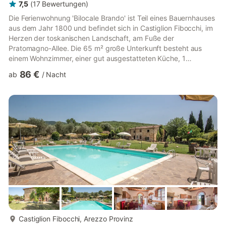
7,5
(
17
Bewertungen
)
Die Ferienwohnung 'Bilocale Brando' ist Teil eines Bauernhauses
aus dem Jahr 1800 und befindet sich in Castiglion Fibocchi, im
Herzen der toskanischen Landschaft, am Fuße der
Pratomagno-Allee. Die 65 m² große Unterkunft besteht aus
einem Wohnzimmer, einer gut ausgestatteten Küche, 1
Schlafzimmer und 1 Badezimmer und bietet Platz für 4
86 €
ab
/
Nacht
Personen. Zu den Annehmlichkeiten vor Ort gehören
Highspeed-Wi-Fi (für Videoanrufe geeignet) und ein TV. Ein
Babybett und ein Hochstuhl sind ebenfalls gegen Aufpreis
erhältlich. 2 Ventilatoren: ein Deckenventilator und ein tragbarer
Ventilator sind vorhanden. ...
mehr...
Castiglion Fibocchi, Arezzo Provinz