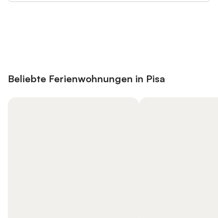
Jetzt anmelden und bis zu 10% bei
Anmelden
vielen Unterkünften sparen.
Beliebte Ferienwohnungen in Pisa