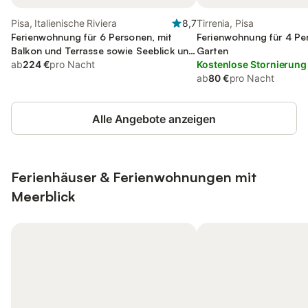
Pisa, Italienische Riviera
8,7
Tirrenia, Pisa
Ferienwohnung für 6 Personen, mit
Ferienwohnung für 4 Pe
Balkon und Terrasse sowie Seeblick und
Garten
Ausblick
ab
224 €
pro Nacht
Kostenlose Stornierung
ab
80 €
pro Nacht
Alle Angebote anzeigen
Ferienhäuser & Ferienwohnungen mit
Meerblick