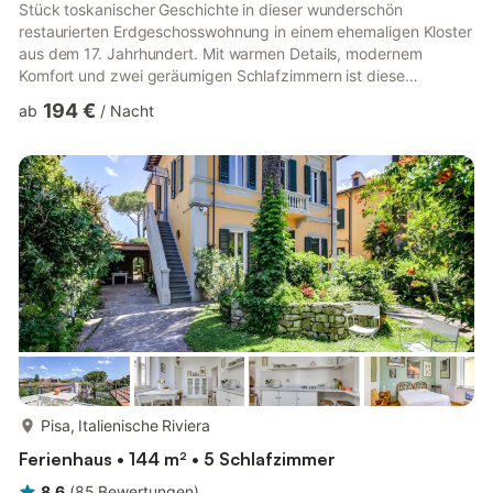
Stück toskanischer Geschichte in dieser wunderschön
restaurierten Erdgeschosswohnung in einem ehemaligen Kloster
aus dem 17. Jahrhundert. Mit warmen Details, modernem
Komfort und zwei geräumigen Schlafzimmern ist diese
Wohnung ideal für Familien oder Freunde, die einen
194 €
ab
/
Nacht
authentischen Aufenthalt in Pisa verbringen möchten. Ein
ruhiger, gemeinsamer Innenhof lädt zu einem gemütlichen
Espresso ein, bevor Sie die Stadt erkunden. Im Inneren finden
Sie einen gemütlichen Wohn-/Essbereich, eine voll
ausgestattete Küche mit modernen Geräten...
mehr...
Pisa, Italienische Riviera
Ferienhaus • 144 m² • 5 Schlafzimmer
8,6
(
85
Bewertungen
)