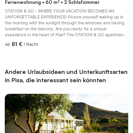
Ferienwohnung • 60 m² • 2 Schlafzimmer
STATION & GO - WHERE YOUR VACATION BECOMES AN
UNFORGETTABLE EXPERIENCE! Picture yourself waking up in
the morning with the sunlight through the windows and having
breakfast on the balcony. Are you ready for a unique
experience in the heart of Pisa? The STATION & GO apartment,
located on Via Vespucci, is the ideal solution for you! NEW!!
81 €
ab
/
Nacht
Thanks to your feedback, we have added air conditioning to
our services to improve your comfort and reduce the
perception of outside noise. The apartment is located in the
historic center near public transport services. The double
bedroom is spacious...
Andere Urlaubsideen und Unterkunftsarten
in Pisa, die interessant sein könnten