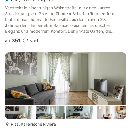
Versteckt in einer ruhigen Wohnstraße, nur einen kurzen
Spaziergang von Pisas berühmtem Schiefen Turm entfernt,
bietet diese charmante Ferienvilla aus dem frühen 20.
Jahrhundert die perfekte Balance zwischen historischer
Eleganz und modernem Komfort. Der private Garten, die
schattigen Terrassen und die einladenden Außenbereiche
351 €
ab
/
Nacht
schaffen eine ländliche Atmosphäre mitten im Herzen der Stadt
– ein idealer Ausgangspunkt für Familien oder Gruppen, die die
Schätze der Toskana erkunden möchten. Mit Spielgeräten im
Garten und einem Hochstuhl für die Kleinen. Ob Sie auf der
Dachterrasse Wein trinken...
mehr...
Pisa, Italienische Riviera