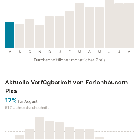
A
S
O
N
D
J
F
M
A
M
J
J
A
Durchschnittlicher monatlicher Preis
Aktuelle Verfügbarkeit von Ferienhäusern
Pisa
17%
für August
51%
Jahresdurchschnitt