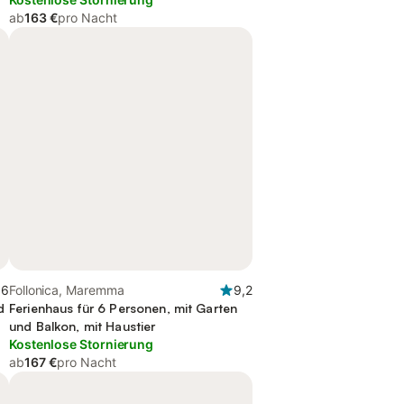
ab
163 €
pro Nacht
,6
Follonica, Maremma
9,2
d
Ferienhaus für 6 Personen, mit Garten
und Balkon, mit Haustier
Kostenlose Stornierung
ab
167 €
pro Nacht