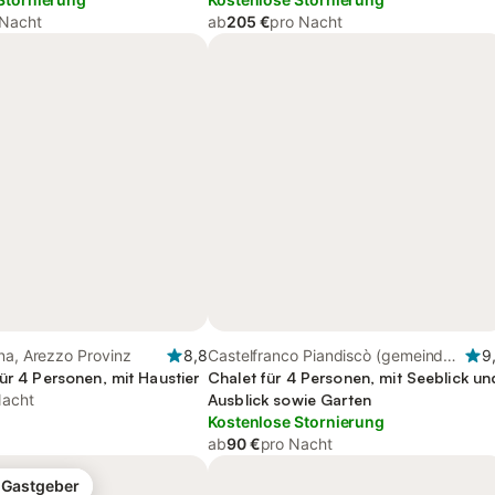
 Nacht
ab
205 €
pro Nacht
na, Arezzo Provinz
8,8
Castelfranco Piandiscò (gemeinde),
9
ür 4 Personen, mit Haustier
Arezzo Provinz
Chalet für 4 Personen, mit Seeblick un
Nacht
Ausblick sowie Garten
Kostenlose Stornierung
ab
90 €
pro Nacht
-Gastgeber