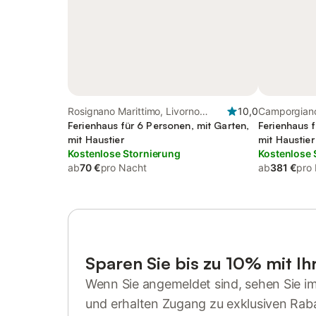
Rosignano Marittimo, Livorno
10,0
Camporgiano
Provinz
Ferienhaus für 6 Personen, mit Garten,
Ferienhaus f
mit Haustier
mit Haustier
Kostenlose Stornierung
Kostenlose 
ab
70 €
pro Nacht
ab
381 €
pro
Sparen Sie bis zu 10% mit I
Wenn Sie angemeldet sind, sehen Sie i
und erhalten Zugang zu exklusiven Rab