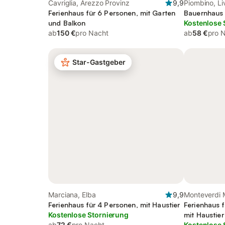
Cavriglia, Arezzo Provinz
9,9
Piombino, Li
Ferienhaus für 6 Personen, mit Garten
Bauernhaus 
und Balkon
Kostenlose 
ab
150 €
pro Nacht
ab
58 €
pro 
Star-Gastgeber
Marciana, Elba
9,9
Monteverdi M
Ferienhaus für 4 Personen, mit Haustier
Ferienhaus f
Kostenlose Stornierung
mit Haustier
ab
72 €
pro Nacht
Kostenlose 