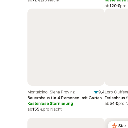
ab
120 €
pro
Montalcino, Siena Provinz
9,4
Loro Ciuffen
Bauernhaus für 4 Personen, mit Garten
Ferienhaus f
Kostenlose Stornierung
ab
54 €
pro 
ab
155 €
pro Nacht
Star