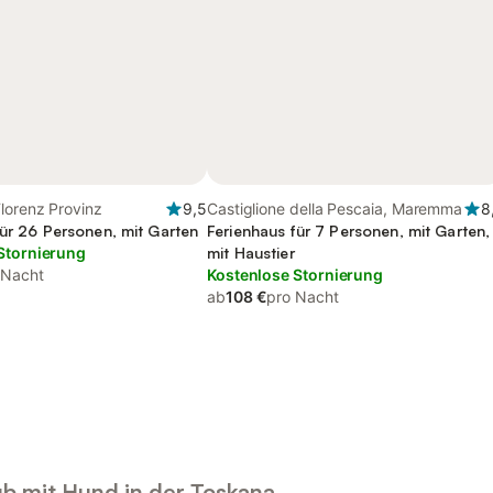
lorenz Provinz
9,5
Castiglione della Pescaia, Maremma
8
für 26 Personen, mit Garten
Ferienhaus für 7 Personen, mit Garten,
Stornierung
mit Haustier
 Nacht
Kostenlose Stornierung
ab
108 €
pro Nacht
ub mit Hund in der Toskana