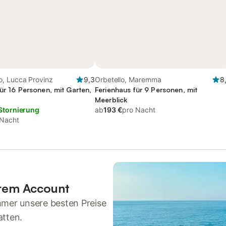
, Lucca Provinz
9,3
Orbetello, Maremma
8
ür 16 Personen, mit Garten,
Ferienhaus für 9 Personen, mit
Meerblick
Stornierung
ab
193 €
pro Nacht
 Nacht
hrem Account
mmer unsere besten Preise
atten.