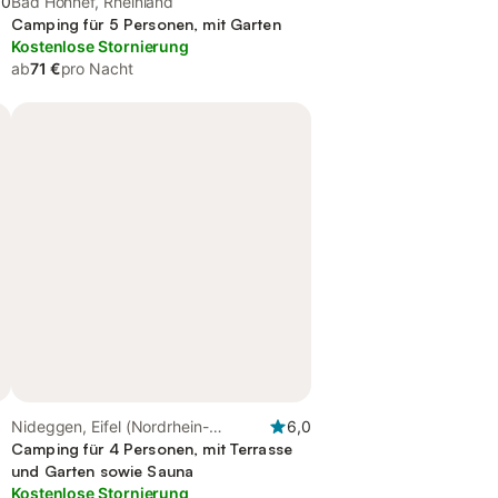
,0
Bad Honnef, Rheinland
Camping für 5 Personen, mit Garten
Kostenlose Stornierung
ab
71 €
pro Nacht
Nideggen, Eifel (Nordrhein-
6,0
Westfalen)
Camping für 4 Personen, mit Terrasse
und Garten sowie Sauna
Kostenlose Stornierung