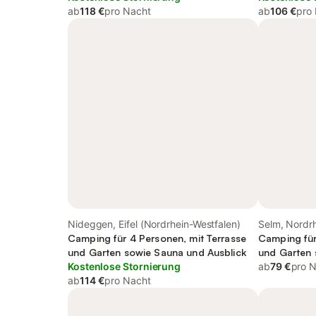
ab
118 €
pro Nacht
ab
106 €
pro
Nideggen, Eifel (Nordrhein-Westfalen)
Selm, Nordr
Camping für 4 Personen, mit Terrasse
Camping für
und Garten sowie Sauna und Ausblick
und Garten 
Kostenlose Stornierung
ab
79 €
pro 
ab
114 €
pro Nacht