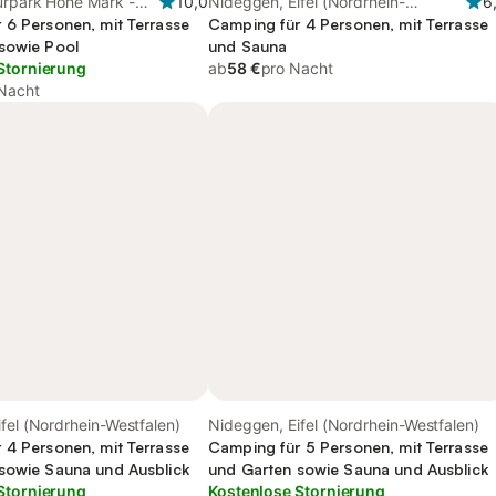
urpark Hohe Mark -
10,0
Nideggen, Eifel (Nordrhein-
6
land
 6 Personen, mit Terrasse
Westfalen)
Camping für 4 Personen, mit Terrasse
sowie Pool
und Sauna
Stornierung
ab
58 €
pro Nacht
Nacht
fel (Nordrhein-Westfalen)
Nideggen, Eifel (Nordrhein-Westfalen)
 4 Personen, mit Terrasse
Camping für 5 Personen, mit Terrasse
sowie Sauna und Ausblick
und Garten sowie Sauna und Ausblick
Stornierung
Kostenlose Stornierung