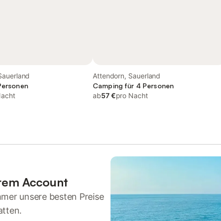
Sauerland
Attendorn, Sauerland
 Personen
Camping für 4 Personen
Nacht
ab
57 €
pro Nacht
hrem Account
mmer unsere besten Preise
atten.