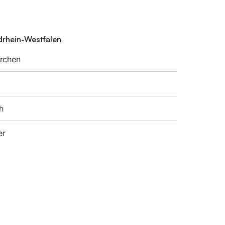
rdrhein-Westfalen
irchen
h
er