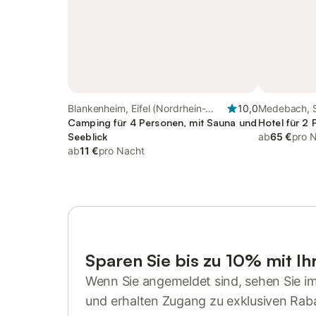
Blankenheim, Eifel (Nordrhein-
10,0
Medebach, 
Westfalen)
Camping für 4 Personen, mit Sauna und
Hotel für 2
Seeblick
ab
65 €
pro 
ab
11 €
pro Nacht
Sparen Sie bis zu 10% mit I
Wenn Sie angemeldet sind, sehen Sie i
und erhalten Zugang zu exklusiven Rab