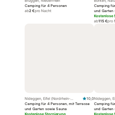
Brüggen, Niederrhein
Borken, Nat
Camping für 4 Personen
Westmünster
Camping für
ab
2 €
pro Nacht
und Garten 
Kostenlose 
ab
115 €
pro 
Nideggen, Eifel (Nordrhein-
10,0
Nideggen, Ei
Westfalen)
Camping für 4 Personen, mit Terrasse
Camping für
und Garten sowie Sauna
und Garten 
Kostenlose Stornierung
Kostenlose 