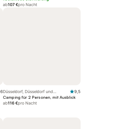
ab
107 €
pro Nacht
,6
Düsseldorf, Düsseldorf und
9,5
Umgebung
Camping für 2 Personen, mit Ausblick
ab
116 €
pro Nacht