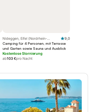
Nideggen, Eifel (Nordrhein-
9,0
Westfalen)
Camping für 4 Personen, mit Terrasse
und Garten sowie Sauna und Ausblick
Kostenlose Stornierung
ab
103 €
pro Nacht