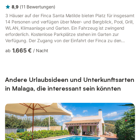
8,9
(
11
Bewertungen
)
3 Häuser auf der Finca Santa Matilde bieten Platz für insgesamt
14 Personen und verfügen über Meer- und Bergblick, Pool, Grill,
WLAN, Klimaanlage und Garten. Ein Fahrzeug ist zwingend
erforderlich. Kostenlose Parkplätze stehen im Garten zur
Verfügung. Der Zugang von der Einfahrt der Finca zu den
Häusern erfolgt über einen 300 Meter langen, unbefestigten,
1.665 €
ab
/
Nacht
unbeleuchteten und abschüssigen Weg. Taxis fahren diesen
Weg nicht. Haustiere sind nicht erlaubt. Rauchen ist untersagt.
Partys, Feiern, laute Musik, Störungen oder Lärmbelästigungen
sind nicht gestattet. Nur die in der Buchung angegebenen ...
Andere Urlaubsideen und Unterkunftsarten
in Malaga, die interessant sein könnten