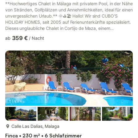
**Hochwertiges Chalet in Málaga mit privatem Pool, in der Nähe
von Stränden, Golfplätzen und Annehmlichkeiten, ideal für einen
unvergesslichen Urlaub.** 🌞⛳🏖️ Hallo! Wir sind CUBO'S
HOLIDAY HOMES, seit 2005 auf Ferienunterkünfte spezialisiert.
Dieses unglaubliche Chalet in Cortijo de Maza, einem
Wohnviertel in der Nähe von Málaga Stadt, bietet die perfekte
359 €
ab
/
Nacht
Kombination aus **Privatsphäre** und **Komfort**. Nur 2 km
vom Strand Los Álamos und La Carihuela (Torremolinos) und 1
km vom Parador Málaga Golf entfernt ist es ein ideales Reiseziel
für Liebhaber von Meer und Golf. Zudem verfügt es übe...
mehr...
Calle Las Dalias, Malaga
Finca • 230 m² • 6 Schlafzimmer