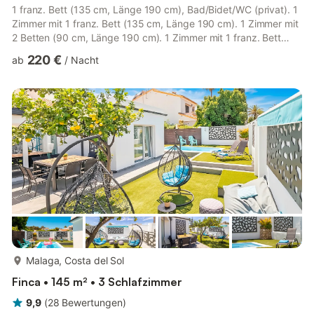
1 franz. Bett (135 cm, Länge 190 cm), Bad/Bidet/WC (privat). 1
Zimmer mit 1 franz. Bett (135 cm, Länge 190 cm). 1 Zimmer mit
2 Betten (90 cm, Länge 190 cm). 1 Zimmer mit 1 franz. Bett
(135 cm, Länge 190 cm), TV. Küche (Backofen, Geschirrspüler,
220 €
ab
/
Nacht
4 Glaskeramikplatten, Mikrowelle, elektrische Kaffeemaschine)
mit Durchreiche. Dusche/Bidet/WC, sep. WC. E-Heizung.
Terrassenmöbel, Gartengrill, Liegestühle. Sicht auf die Berge.
Zur Verfügung: Waschmaschine. Internet (WLAN, gratis). ...
mehr...
Malaga, Costa del Sol
Finca • 145 m² • 3 Schlafzimmer
9,9
(
28
Bewertungen
)