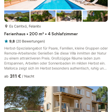
mehr...
Es Carritxó, Felanitx
Ferienhaus • 200 m² • 4 Schlafzimmer
9,8
(
20
Bewertungen
)
Herbst-Spezialangebot für Paare, Familien, kleine Gruppen oder
Remote-Arbeitende: Genießen Sie diese Villa inmitten der Natur
zu einem attraktiveren Preis. Großzügige Räume laden zum
Entspannen, Arbeiten oder Sonnenbaden im milden Herbst ein.
Mallorca zeigt sich im Herbst besonders authentisch, ruhig und
lichtdurchflutet. Die Villa Son Reus D’Alt bietet Platz für acht
311 €
ab
/
Nacht
Personen und liegt in einer ruhigen Ecke von Felanitx. Im
typisch mallorquinischen Stil erbaut, verfügt das Haus über
zwei klimatisierte Wohnzimmer, eine gut ausgestattete Küche
und vier klimatisierte Schlafzimmer, jeweils mit...