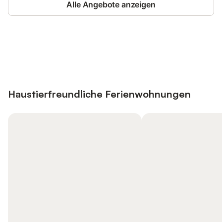
Alle Angebote anzeigen
Jetzt anmelden und bis zu 10% bei
Anmelden
vielen Unterkünften sparen.
Haustierfreundliche Ferienwohnungen