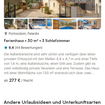
mehr...
Portocolom, Felanitx
Ferienhaus • 30 m² • 3 Schlafzimmer
9,4
(
44
Bewertungen
)
Die Außenbereiche sind sehr schön und verfügen über einen
privaten Chlorpool mit den Maßen 4,8 x 4,7 m und einer Tiefe
von 1,4 m, eine Außendusche, einen Grill usw. Zudem gibt es
zwei vollständig private Veranden und eine Terrasse. Das Haus
mit einer Wohnfläche von 130 m² erstreckt sich über zwei
Etagen und verfügt über drei Schlafzimmer: eines im
277 €
ab
/
Nacht
Erdgeschoss mit zwei Einzelbetten und zwei im ersten Stock,
davon eines mit Doppelbett und eines mit einem Einzelbett und
einem Ausziehbett. Es gibt zwei Badezimmer für das gesamte
Haus, eines mit Dusche im Erdgeschoss und eines mit
Badewanne im e...
Andere Urlaubsideen und Unterkunftsarten