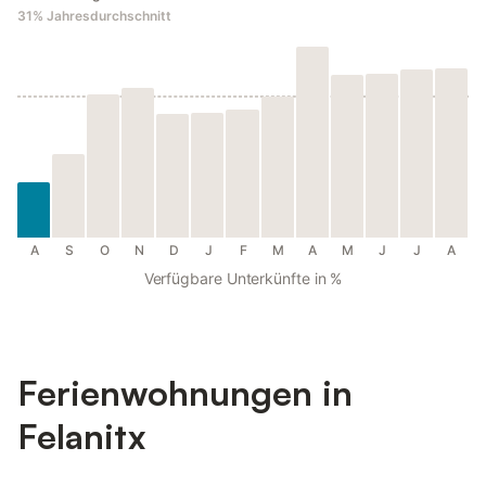
31%
Jahresdurchschnitt
A
S
O
N
D
J
F
M
A
M
J
J
A
Verfügbare Unterkünfte in %
Ferienwohnungen in
Felanitx