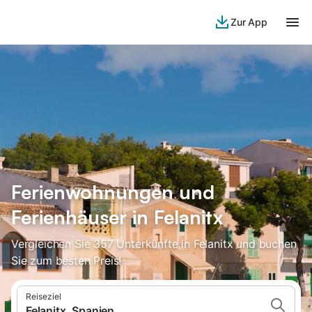
Zur App
Ferienwohnungen und
Ferienhäuser in Felanitx
Vergleichen Sie 357 Unterkünfte in Felanitx und buchen
Sie zum besten Preis!
Reiseziel
Felanitx, Spanien