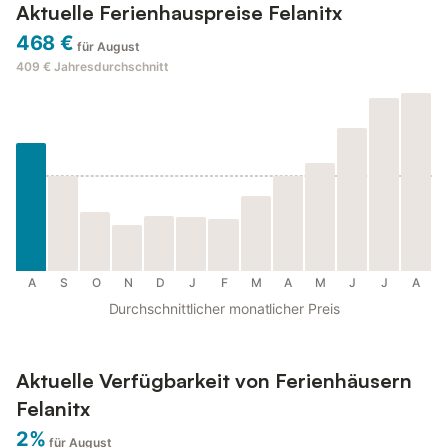
Aktuelle Ferienhauspreise Felanitx
468 €
für August
409 €
Jahresdurchschnitt
A
S
O
N
D
J
F
M
A
M
J
J
A
Durchschnittlicher monatlicher Preis
Aktuelle Verfügbarkeit von Ferienhäusern
Felanitx
2%
für August