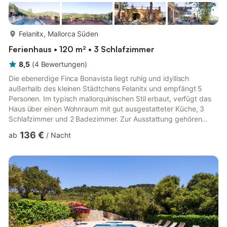
mehr...
Felanitx, Mallorca Süden
Ferienhaus • 120 m² • 3 Schlafzimmer
8,5
(
4
Bewertungen
)
Die ebenerdige Finca Bonavista liegt ruhig und idyllisch
außerhalb des kleinen Städtchens Felanitx und empfängt 5
Personen. Im typisch mallorquinischen Stil erbaut, verfügt das
Haus über einen Wohnraum mit gut ausgestatteter Küche, 3
Schlafzimmer und 2 Badezimmer. Zur Ausstattung gehören
außerdem WLAN, ein Babybett, ein Hochstuhl und ein
136 €
ab
/
Nacht
Parkplatz. Haustiere sind erlaubt. Der weitläufige Außenbereich
mit 18m² großem Pool, beschatteten Sitzgelegenheiten und
einem Grill lädt zu entspannten Urlaubstagen im Freien ein.
Restaurants, Bars und Einkaufsmöglichkeiten erreichen Sie in
etwa 10 Automin...