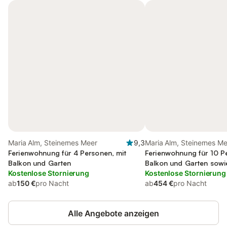
Maria Alm, Steinernes Meer
9,3
Maria Alm, Steinernes M
Ferienwohnung für 4 Personen, mit
Ferienwohnung für 10 P
Balkon und Garten
Balkon und Garten sowi
Kostenlose Stornierung
Ausblick
Kostenlose Stornierung
ab
150 €
pro Nacht
ab
454 €
pro Nacht
Alle Angebote anzeigen