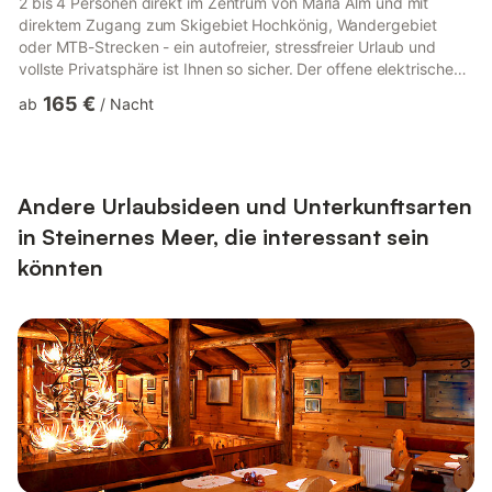
2 bis 4 Personen direkt im Zentrum von Maria Alm und mit
direktem Zugang zum Skigebiet Hochkönig, Wandergebiet
oder MTB-Strecken - ein autofreier, stressfreier Urlaub und
vollste Privatsphäre ist Ihnen so sicher. Der offene elektrische
Kamin sorgt für romantische Stunden und unterstreicht das
165 €
ab
/
Nacht
urige, stilvolle Ambiente zusätzlich. Die Infrarotkabine im
Badezimmer sorgt für Entspannung, so wie Liegestühle und
Sitzmöglichkeiten für die Sonnenterrasse. Genießen Sie das
atemberaubende Panorama des Steinernen Meeres und den
Blick a...
Andere Urlaubsideen und Unterkunftsarten
in Steinernes Meer, die interessant sein
könnten