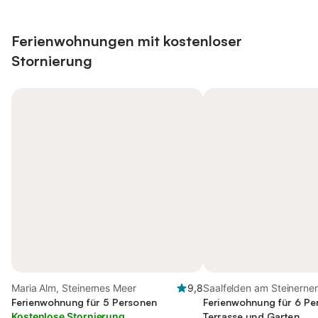
Ferienwohnungen mit kostenloser
Stornierung
Maria Alm, Steinernes Meer
9,8
Saalfelden am Steinerne
Ferienwohnung für 5 Personen
Steinernes Meer
Ferienwohnung für 6 Pe
Kostenlose Stornierung
Terrasse und Garten