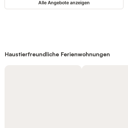
Alle Angebote anzeigen
Jetzt anmelden und bis zu 10% bei
Anmelden
vielen Unterkünften sparen.
Haustierfreundliche Ferienwohnungen