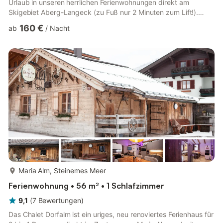
Urlaub in unseren herrlichen Ferienwohnungen direkt am
Skigebiet Aberg-Langeck (zu Fuß nur 2 Minuten zum Lift!).
Unsere lichtdurchflutetes Appartmente, "Aberg" und " (für2 bis
160 €
ab
/
Nacht
4 Personen) bietet Ihnen Top-Komfort für die schönste Zeit des
Jahres: Ein geräumiges Wohnzimmer mit Schlafcouch, Eckbank
und Kabel-Fernsehen, ein schönes Schlafzimmer mit
Doppelbett, eine Küche (mit Spülmaschine!), ein großes Bad
und einen Sonnen...
mehr...
Maria Alm, Steinernes Meer
Ferienwohnung • 56 m² • 1 Schlafzimmer
9,1
(
7
Bewertungen
)
Das Chalet Dorfalm ist ein uriges, neu renoviertes Ferienhaus für