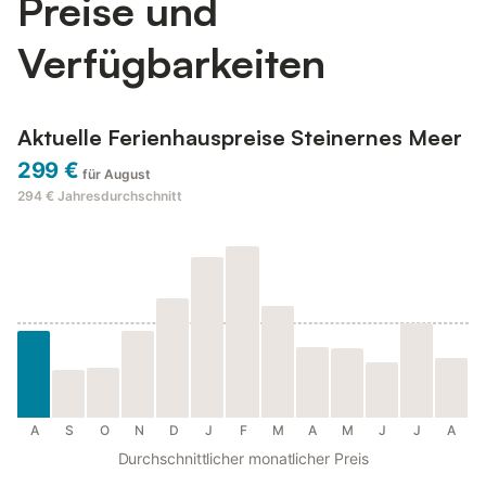
Preise und
Verfügbarkeiten
Aktuelle Ferienhauspreise Steinernes Meer
299 €
für August
294 €
Jahresdurchschnitt
A
S
O
N
D
J
F
M
A
M
J
J
A
Durchschnittlicher monatlicher Preis