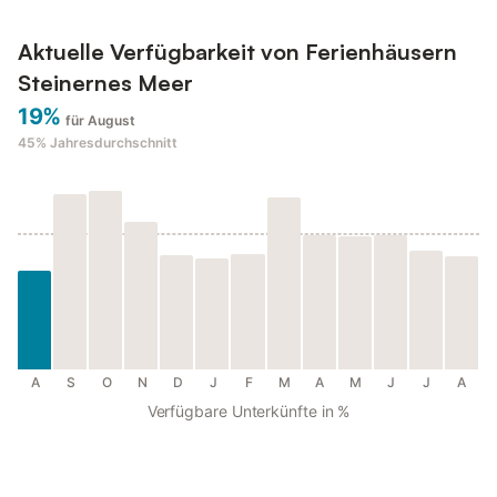
Aktuelle Verfügbarkeit von Ferienhäusern
Steinernes Meer
19%
für August
45%
Jahresdurchschnitt
A
S
O
N
D
J
F
M
A
M
J
J
A
Verfügbare Unterkünfte in %