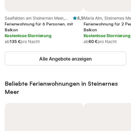
Saalfelden am Steinernen Meer,
8,9
Maria Alm, Steinernes M
Steinernes Meer
Ferienwohnung für 6 Personen, mit
Ferienwohnung für 2 Pe
Balkon
Balkon
Kostenlose Stornierung
Kostenlose Stornierung
ab
135 €
pro Nacht
ab
60 €
pro Nacht
Alle Angebote anzeigen
Beliebte Ferienwohnungen in Steinernes
Meer