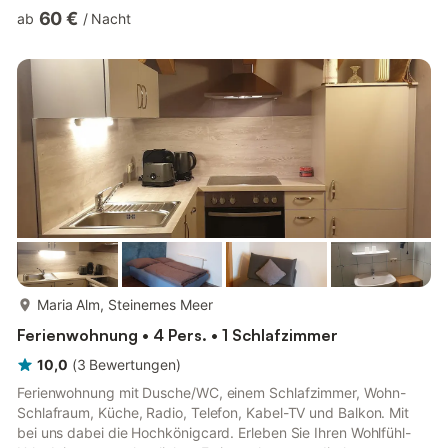
der Ihren Aufenthalt bei uns nur noch unvergesslicher macht.
60 €
ab
/
Nacht
(exklusive Ortstaxe, Mobilitätsabgabe und Hochkönig
Infrastrukturbeitrag pro Person und Nacht) Doppelzimmer mit
Dusche/WC, Balkon mit Balkonmöbel und tollem Ausblick,
Kabel-TV, kostenloses W-Lan Die Frühstückspension Anny und
das anschließende Ap...
mehr...
Maria Alm, Steinernes Meer
Ferienwohnung • 4 Pers. • 1 Schlafzimmer
10,0
(
3
Bewertungen
)
Ferienwohnung mit Dusche/WC, einem Schlafzimmer, Wohn-
Schlafraum, Küche, Radio, Telefon, Kabel-TV und Balkon. Mit
bei uns dabei die Hochkönigcard. Erleben Sie Ihren Wohlfühl-