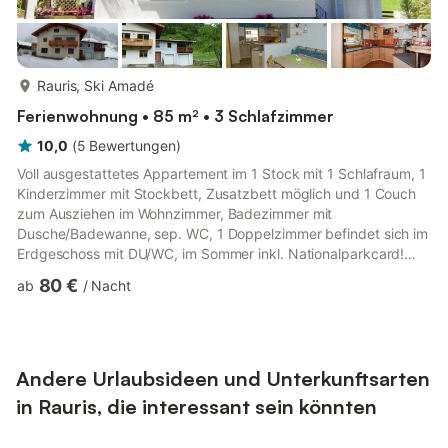
mehr...
Rauris, Ski Amadé
Ferienwohnung • 85 m² • 3 Schlafzimmer
10,0
(
5
Bewertungen
)
Voll ausgestattetes Appartement im 1 Stock mit 1 Schlafraum, 1
Kinderzimmer mit Stockbett, Zusatzbett möglich und 1 Couch
zum Ausziehen im Wohnzimmer, Badezimmer mit
Dusche/Badewanne, sep. WC, 1 Doppelzimmer befindet sich im
Erdgeschoss mit DU/WC, im Sommer inkl. Nationalparkcard!
Top ausgestattete Ferienwohnung im Zubau unseres neu
80 €
ab
/
Nacht
renovierten Privathauses. Ruhige, sonnige Lage, Balkon und
Terasse mit Blick auf die Rauriser Bergwelt und Gondelbahn.
Wander- und Radwege ab Haus. Ortszentrum in nur 10 min. zu
Fuß erreichbar. Liege und Spielwiese vorhanden.
Hochalmbahnnähe. Im Winter können Si...
Andere Urlaubsideen und Unterkunftsarten
in Rauris, die interessant sein könnten