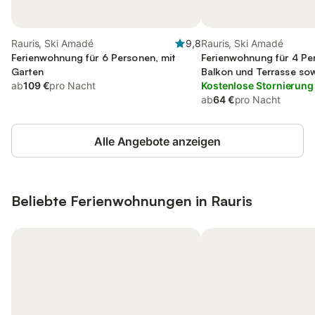
Rauris, Ski Amadé
9,8
Rauris, Ski Amadé
Ferienwohnung für 6 Personen, mit
Ferienwohnung für 4 Pe
Garten
Balkon und Terrasse so
ab
109 €
pro Nacht
Sauna
Kostenlose Stornierung
ab
64 €
pro Nacht
Alle Angebote anzeigen
Beliebte Ferienwohnungen in Rauris