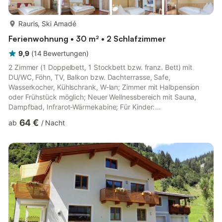
mehr...
Rauris, Ski Amadé
Ferienwohnung • 30 m² • 2 Schlafzimmer
9,9
(
14
Bewertungen
)
2 Zimmer (1 Doppelbett, 1 Stockbett bzw. franz. Bett) mit
DU/WC, Föhn, TV, Balkon bzw. Dachterrasse, Safe,
Wasserkocher, Kühlschrank, W-lan; Zimmer mit Halbpension
oder Frühstück möglich; Neuer Wellnessbereich mit Sauna,
Dampfbad, Infrarot-Wärmekabine; Für Kinder:
Gesellschaftsspiele, Spielzimmer, Dart, Billard, Airhockey,
64 €
ab
/
Nacht
Tischtennis; Frühstücksbuffet; 3-gängiges Wahl-Menü mit
Salatbuffet; Grillabend; Im Sommer NationalparkCard inklusive;
Im Winter 5x Wellnessabend SO, MO, Di, MI, DO "Zeit für Urlaub
bei Freunden" in der etwas "besonderen Hotel-Pension" im
Raurisertal! Familiär geführte ki...