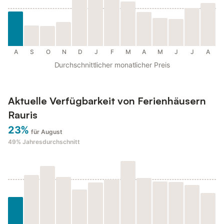
A
S
O
N
D
J
F
M
A
M
J
J
A
Durchschnittlicher monatlicher Preis
Aktuelle Verfügbarkeit von Ferienhäusern
Rauris
23%
für August
49%
Jahresdurchschnitt