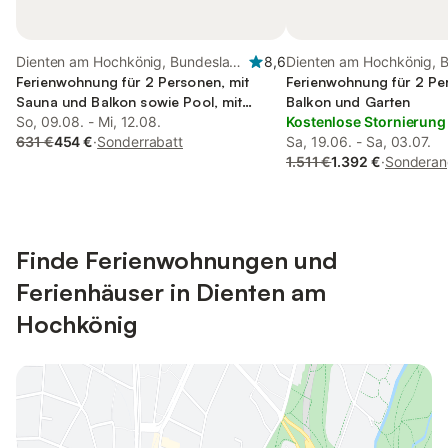
Dienten am Hochkönig, Bundesland
8,6
Dienten am Hochkönig, 
Salzburg
Ferienwohnung für 2 Personen, mit
Salzburg
Ferienwohnung für 2 Pe
Sauna und Balkon sowie Pool, mit
Balkon und Garten
Haustier
So, 09.08. - Mi, 12.08.
Kostenlose Stornierung
631 €
454 €
·
Sonderrabatt
Sa, 19.06. - Sa, 03.07.
1.511 €
1.392 €
·
Sonderan
Finde Ferienwohnungen und
Ferienhäuser in Dienten am
Hochkönig