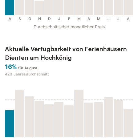
A
S
O
N
D
J
F
M
A
M
J
J
A
Durchschnittlicher monatlicher Preis
Aktuelle Verfügbarkeit von Ferienhäusern
Dienten am Hochkönig
16%
für August
42%
Jahresdurchschnitt