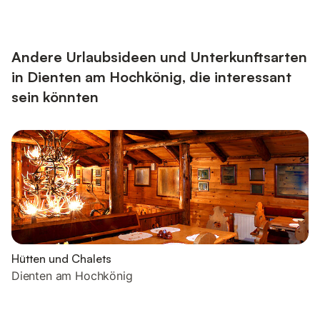
Zentrum des Dorfes (Bäckerei, Lebensmittelgeschäft, sämtliche
Gasthöfe, Wander- bzw. Schibus-Haltestelle und das
Liftzentrum Dienten) befindet sich in unmittelbarer Nähe, und
doch liegen wir sehr ruhig. H...
Andere Urlaubsideen und Unterkunftsarten
in Dienten am Hochkönig, die interessant
sein könnten
Hütten und Chalets
Dienten am Hochkönig