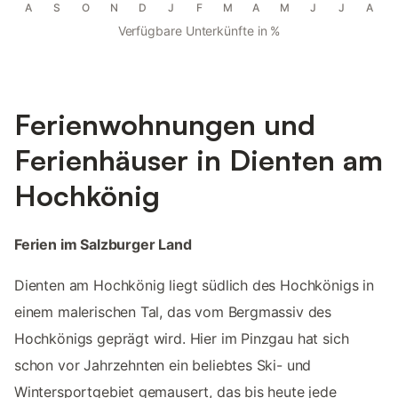
A
S
O
N
D
J
F
M
A
M
J
J
A
Verfügbare Unterkünfte in %
Ferienwohnungen und
Ferienhäuser in Dienten am
Hochkönig
Ferien im Salzburger Land
Dienten am Hochkönig liegt südlich des Hochkönigs in
einem malerischen Tal, das vom Bergmassiv des
Hochkönigs geprägt wird. Hier im Pinzgau hat sich
schon vor Jahrzehnten ein beliebtes Ski- und
Wintersportgebiet gemausert, das bis heute jede