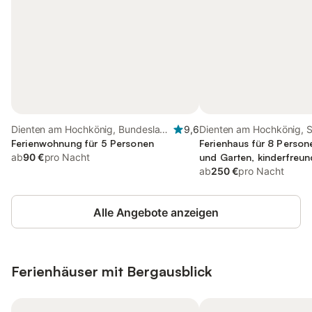
Dienten am Hochkönig, Bundesland
9,6
Dienten am Hochkönig, 
Salzburg
Ferienwohnung für 5 Personen
Ferienhaus für 8 Person
ab
90 €
pro Nacht
und Garten, kinderfreun
ab
250 €
pro Nacht
Alle Angebote anzeigen
Ferienhäuser mit Bergausblick