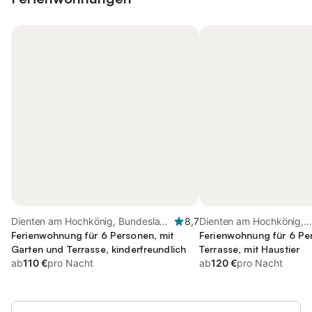
Dienten am Hochkönig, Bundesland
8,7
Dienten am Hochkönig,
Salzburg
Ferienwohnung für 6 Personen, mit
Bundesland Salzburg
Ferienwohnung für 6 Pe
Garten und Terrasse, kinderfreundlich
Terrasse, mit Haustier
ab
110 €
pro Nacht
ab
120 €
pro Nacht