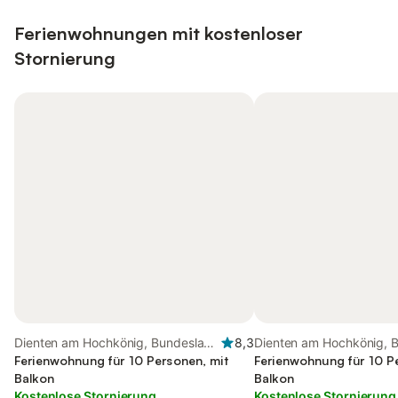
Ferienwohnungen mit kostenloser
Stornierung
Dienten am Hochkönig, Bundesland
8,3
Dienten am Hochkönig, 
Salzburg
Ferienwohnung für 10 Personen, mit
Salzburg
Ferienwohnung für 10 P
Balkon
Balkon
Kostenlose Stornierung
Kostenlose Stornierung