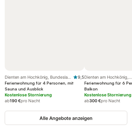
Dienten am Hochkönig, Bundesland
9,5
Dienten am Hochkönig,
Salzburg
Ferienwohnung für 4 Personen, mit
Bundesland Salzburg
Ferienwohnung für 6 Pe
Sauna und Ausblick
Balkon
Kostenlose Stornierung
Kostenlose Stornierung
ab
190 €
pro Nacht
ab
300 €
pro Nacht
Alle Angebote anzeigen