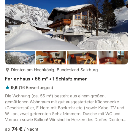
AUSZEIT FÜR GENIESSER! Biken, Wandern, Skifahren &
Wellness mitten in Dien...
mehr...
Dienten am Hochkönig, Bundesland Salzburg
Ferienhaus • 55 m² • 1 Schlafzimmer
9,6
(
16
Bewertungen
)
Die Wohnung (ca. 55 m²) besteht aus einem großen,
gemütlichen Wohnraum mit gut ausgestatteter Küchenecke
(Geschirrspüler, E-Herd mit Backrohr etc.) sowie Kabel-TV und
W-Lan, zwei getrennten Schlafzimmern, Dusche mit WC und
Vorraum sowie Balkon! Wir sind im Herzen des Dorfes Dienten
auf einem kleinen Bauernhof zu Hause. Ihr Auto werden Sie
74 €
ab
/
Nacht
während des ganzen Urlaubs nicht brauchen, denn das