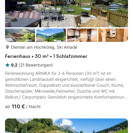
mehr...
Dienten am Hochkönig, Ski Amadé
Ferienhaus • 30 m² • 1 Schlafzimmer
9,2
(
21
Bewertungen
)
Ferienwohnung ARNIKA für 2-4 Personen (30 m²) Ist im
gemütlichen Landhausstil eingerichtet, verfügt über einen
Wohnschlafraum, Doppelbett und ausziehbarer Couch, Küche,
Geschirrspüler, Mikrowelle,Fernseher, Dusche und WC mit
Balkon,1 Carportplatz Gemütlich eingerichtete Komfortwohnung
30 qm, seperate Küche,Wohnschlafraum (ein Doppelbett
110 €
ab
/
Nacht
abgetrennt durch Schiebetüre), ausziehbare Schlafcouch,
Fernseher, Bad mit Dusche und WC, Balkon,.Austattung: 2
Platten E- Herd, Mikrowelle, Geschirrspüler,
Kaffeemaschine,sämtliches Geschirr, Bettwäsche,Handtücher,
Carportplatz für ein Auto. Hochkönig Card ...