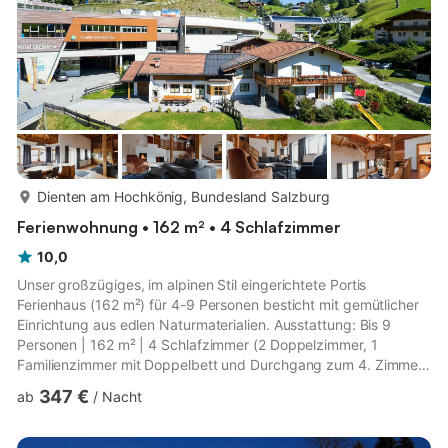
mehr...
Dienten am Hochkönig, Bundesland Salzburg
Ferienwohnung • 162 m² • 4 Schlafzimmer
10,0
Unser großzügiges, im alpinen Stil eingerichtete Portis
Ferienhaus (162 m²) für 4-9 Personen besticht mit gemütlicher
Einrichtung aus edlen Naturmaterialien. Ausstattung: Bis 9
Personen | 162 m² | 4 Schlafzimmer (2 Doppelzimmer, 1
Familienzimmer mit Doppelbett und Durchgang zum 4. Zimmer
mit 2 Einzelbetten) | separate Küche | geräumiger Wohnraum
347 €
ab
/
Nacht
mit Loungebereich (ideal als gemütliches Lesebett) und
großzügigem Essbereich | 2 Badezimmer | eigene Terrasse und
Gartenzugang | geeignet für Familien und Freunde AKTIVE