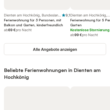
Dienten am Hochkönig, Bundesland
9,1
Dienten am Hochkönig,
Salzburg
Ferienwohnung für 3 Personen, mit
Bundesland Salzburg
Ferienwohnung für 5 Pe
Balkon und Garten, kinderfreundlich
Garten
ab
69 €
pro Nacht
Kostenlose Stornierung
ab
99 €
pro Nacht
Alle Angebote anzeigen
Beliebte Ferienwohnungen in Dienten am
Hochkönig