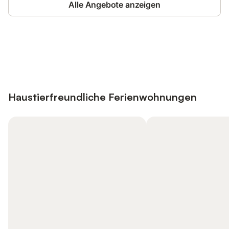
Alle Angebote anzeigen
Jetzt anmelden und bis zu 10% bei
Anmelden
vielen Unterkünften sparen.
Haustierfreundliche Ferienwohnungen