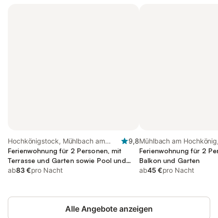
Hochkönigstock, Mühlbach am
9,8
Mühlbach am Hochkönig,
Hochkönig
Ferienwohnung für 2 Personen, mit
Amadé
Ferienwohnung für 2 Pe
Terrasse und Garten sowie Pool und
Balkon und Garten
Sauna
ab
83 €
pro Nacht
ab
45 €
pro Nacht
Alle Angebote anzeigen