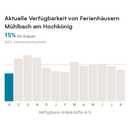
Aktuelle Verfügbarkeit von Ferienhäusern
Mühlbach am Hochkönig
15%
für August
40%
Jahresdurchschnitt
A
S
O
N
D
J
F
M
A
M
J
J
A
Verfügbare Unterkünfte in %