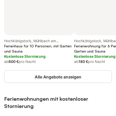
Hochkönigstock, Mühlbach am
Hochkönigstock, Mühlb
Hochkönig
Ferienhaus für 10 Personen, mit Garten
Hochkönig
Ferienwohnung für 6 Pe
und Sauna
Garten und Sauna
Kostenlose Stornierung
Kostenlose Stornierung
ab
600 €
pro Nacht
ab
180 €
pro Nacht
Alle Angebote anzeigen
Ferienwohnungen mit kostenloser
Stornierung