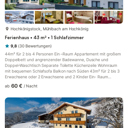
mehr...
Hochkönigstock, Mühlbach am Hochkönig
Ferienhaus • 43 m² • 1 Schlafzimmer
9,8
(
30
Bewertungen
)
44m² für 2 bis 4 Personen Ein –Raum Appartement mit großem
Doppelbett und angrenzender Badewanne, Dusche und
Doppel-Waschtisch Separate Toilette Küchenzeile Wohnraum
mit bequemen Schlafsofa Balkon nach Süden 43m² für 2 bis 3
Erwachsene oder 2 Erwachsene und 2 Kinder Ein- Raum
Appartement mit großem Doppelbett und angrenzender
60 €
ab
/
Nacht
Doppelbadewanne Schwenkbarer Flat-TV, kostenloses W-Lan
Separate Dusche und WC Küchenzeile Wohnraum mit
bequemen Schlafsofa Exclusiv und einzigartig in Mühlbachs
Zentrum , ein Supermarkt, eine Bäckerei sowie Restaurants sind
in unmittelbarer Nähe. Haustiere sind herzli...