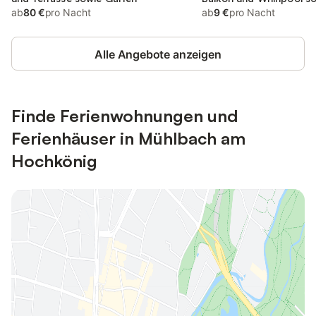
ab
80 €
pro Nacht
und Garten
ab
9 €
pro Nacht
Alle Angebote anzeigen
Finde Ferienwohnungen und
Ferienhäuser in Mühlbach am
Hochkönig