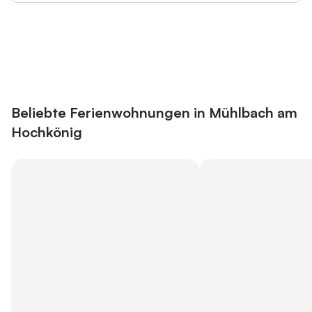
Jetzt anmelden und bis zu 10% bei
Anmelden
vielen Unterkünften sparen.
Beliebte Ferienwohnungen in Mühlbach am
Hochkönig