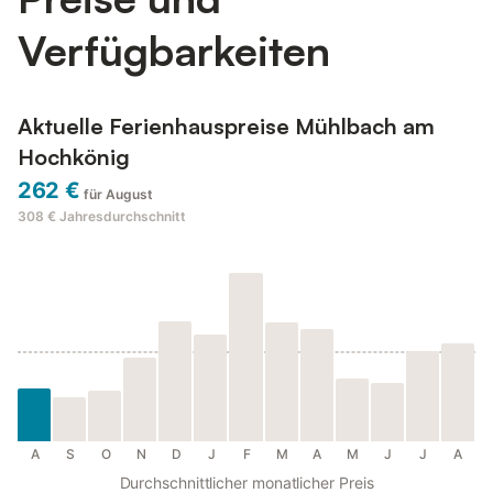
Verfügbarkeiten
Aktuelle Ferienhauspreise Mühlbach am
Hochkönig
262 €
für August
308 €
Jahresdurchschnitt
A
S
O
N
D
J
F
M
A
M
J
J
A
Durchschnittlicher monatlicher Preis