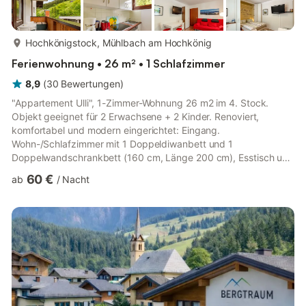
mehr...
Hochkönigstock, Mühlbach am Hochkönig
Ferienwohnung • 26 m² • 1 Schlafzimmer
8,9
(
30
Bewertungen
)
"Appartement Ulli", 1-Zimmer-Wohnung 26 m2 im 4. Stock.
Objekt geeignet für 2 Erwachsene + 2 Kinder. Renoviert,
komfortabel und modern eingerichtet: Eingang.
Wohn-/Schlafzimmer mit 1 Doppeldiwanbett und 1
Doppelwandschrankbett (160 cm, Länge 200 cm), Esstisch und
Sat-TV (Flachbildschirm). Ausgang zum Balkon. Kleine Küche
60 €
ab
/
Nacht
(Backofen, Geschirrspüler, 4 Glaskeramikplatten, elektrische
Kaffeemaschine). Bad/WC. Balkon. Sicht auf die Berge. Zur
Verfügung: Kinderhochstuhl, Babybett bis 2 Jahre. Parkplatz (1
Auto). Bitte beachten: Nichtraucher-Unterkunft. Rauchmelder,
Feuerlöscher. 2 Zusatzbetten (A...