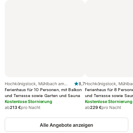
Hochkönigstock, Mühlbach am
8,7
Hochkönigstock, Mühlb
Hochkönig
Ferienhaus für 10 Personen, mit Balkon
Hochkönig
Ferienhaus für 8 Person
und Terrasse sowie Garten und Sauna
und Terrasse sowie Sau
Kostenlose Stornierung
Kostenlose Stornierung
ab
213 €
pro Nacht
ab
229 €
pro Nacht
Alle Angebote anzeigen