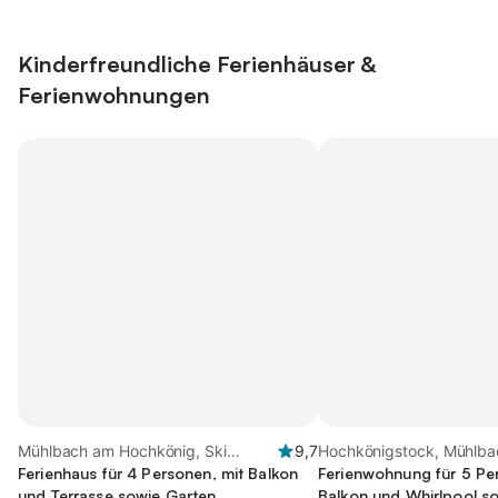
Kinderfreundliche Ferienhäuser &
Ferienwohnungen
Mühlbach am Hochkönig, Ski
9,7
Hochkönigstock, Mühlb
Amadé
Ferienhaus für 4 Personen, mit Balkon
Hochkönig
Ferienwohnung für 5 Pe
und Terrasse sowie Garten
Balkon und Whirlpool so