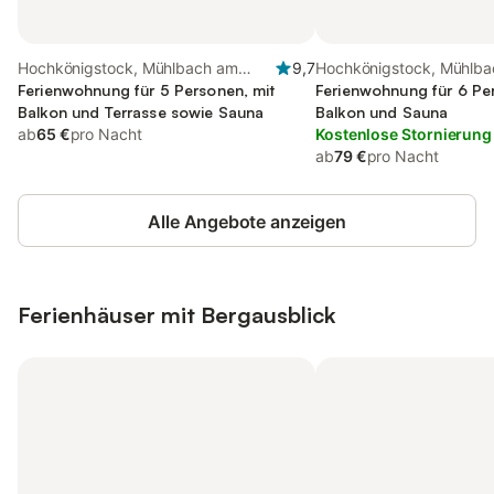
Hochkönigstock, Mühlbach am
9,7
Hochkönigstock, Mühlb
Hochkönig
Ferienwohnung für 5 Personen, mit
Hochkönig
Ferienwohnung für 6 Pe
Balkon und Terrasse sowie Sauna
Balkon und Sauna
ab
65 €
pro Nacht
Kostenlose Stornierung
ab
79 €
pro Nacht
Alle Angebote anzeigen
Ferienhäuser mit Bergausblick