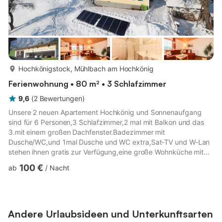
mehr...
Hochkönigstock, Mühlbach am Hochkönig
Ferienwohnung • 80 m² • 3 Schlafzimmer
9,6
(
2
Bewertungen
)
Unsere 2 neuen Apartement Hochkönig und Sonnenaufgang
sind für 6 Personen,3 Schlafzimmer,2 mal mit Balkon und das
3.mit einem großen Dachfenster.Badezimmer mit
Dusche/WC,und 1mal Dusche und WC extra,Sat-TV und W-Lan
stehen ihnen gratis zur Verfügung,eine große Wohnküche mit
Balkon, komplett eingerichtet mit Geschirr und gemütlicher
100 €
ab
/
Nacht
Wohnecke, Infrarotkabinne zur freien Benützung,Solte einmal
die Wäsche ausgehen steht auch eine Waschmaschinne für Sie
bereit. Unsere 2 neuen Ferienwohnungen für 2-6 Personen sind
mit 3 Schlafzimmer, Dusche/WC; Dusche/WC extra,
gr.Wohnküche mit Sat-TV; 2 Balkone ...
Andere Urlaubsideen und Unterkunftsarten