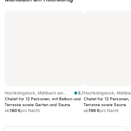
Hochkönigstock, Mühlbach am
8,1
Hochkönigstock, Mühlb
Hochkönig
Chalet für 12 Personen, mit Balkon und
Hochkönig
Chalet für 12 Personen,
Terrasse sowie Garten und Sauna
Terrasse sowie Sauna
ab
180 €
pro Nacht
ab
196 €
pro Nacht