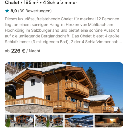
Chalet • 185 m² • 4 Schlafzimmer
8,9
(
39
Bewertungen
)
Dieses luxuriöse, freistehende Chalet für maximal 12 Personen
liegt an einem sonnigen Hang im Herzen von Mühlbach am
Hochkönig im Salzburgerland und bietet eine schöne Aussicht
auf die umliegende Berglandschaft. Das Chalet bietet 4 große
Schlafzimmer (3 mit eigenem Bad), 2 der 4 Schlafzimmer haben
ein extra Stapelbett, ein viertes Badezimmer, ein modernes,
226 €
ab
/
Nacht
geräumiges Wohnzimmer, eine offene, voll ausgestattete Küche
und einen privaten Wellnessbereich mit Sauna und Dusche. Im
Wohnzimmer, in der Küche, in den Schlafzimmern und in den
Bädern befinden sich Thermostate, mit denen Sie die
gewünsc...