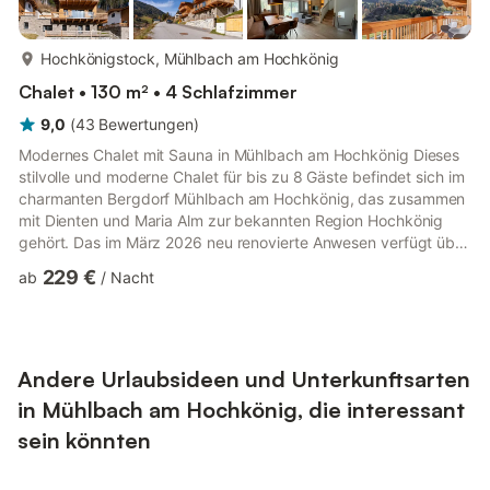
mehr...
Hochkönigstock, Mühlbach am Hochkönig
Chalet • 130 m² • 4 Schlafzimmer
9,0
(
43
Bewertungen
)
Modernes Chalet mit Sauna in Mühlbach am Hochkönig Dieses
stilvolle und moderne Chalet für bis zu 8 Gäste befindet sich im
charmanten Bergdorf Mühlbach am Hochkönig, das zusammen
mit Dienten und Maria Alm zur bekannten Region Hochkönig
gehört. Das im März 2026 neu renovierte Anwesen verfügt über
ein frisch renoviertes Interieur, neue Möbel und einen
229 €
ab
/
Nacht
modernisierten Wellnessbereich und bietet eine perfekte
Mischung aus Komfort und zeitgenössischem alpinen Design.
Das Chalet verfügt über einen geräumigen Wohnbereich mit
einer voll ausgestatteten offenen Küche, ideal zum Entspannen
und Beisamme...
Andere Urlaubsideen und Unterkunftsarten
in Mühlbach am Hochkönig, die interessant
sein könnten