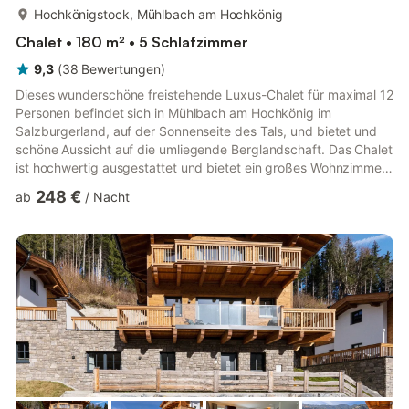
mehr...
Hochkönigstock, Mühlbach am Hochkönig
Chalet • 180 m² • 5 Schlafzimmer
9,3
(
38
Bewertungen
)
Dieses wunderschöne freistehende Luxus-Chalet für maximal 12
Personen befindet sich in Mühlbach am Hochkönig im
Salzburgerland, auf der Sonnenseite des Tals, und bietet und
schöne Aussicht auf die umliegende Berglandschaft. Das Chalet
ist hochwertig ausgestattet und bietet ein großes Wohnzimmer,
eine offene, moderne vollausgestattete Küche mit Esstisch, 5
248 €
ab
/
Nacht
große, auf 3 Etagen verteilte und im Stil des Chalets gestaltete
Schlafzimmer (eines davon mit extra Etagenbett) und 4
Badezimmer. Vom Wohnzimmer und der Küche aus haben Sie
Zugang zu zwei großen Terrassen, die sich auf der Sonnenseite
bef...